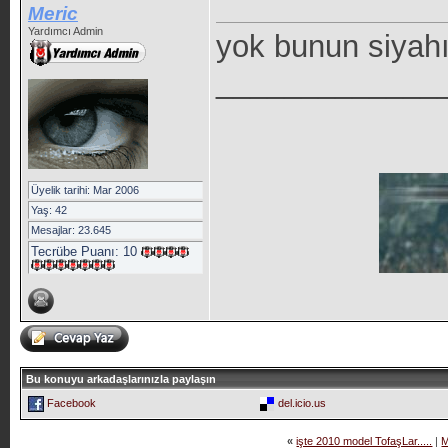
Meric
Yardımcı Admin
yok bunun siyah
_____________
Üyelik tarihi: Mar 2006
Yaş: 42
Mesajlar: 23.645
Tecrübe Puanı:
10
Bu konuyu arkadaşlarınızla paylaşın
Facebook
del.icio.us
«
işte 2010 model TofaşLar.....
|
M