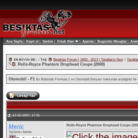
Ana Sayfa
|
Kayıt ol
|
Yardım
|
Ortak Alan
|
Ajanda
|
Bugünkü Mesajlar
|
Ara
Beşiktaş Forum ( 1903 - 2013 ) Taraftarın Sesi
>
Tarafta
Rolls-Royce Phantom Drophead Coupe (2008)
Otomobil - F1
Bu Bölümde Formula 1 ve Otomabil Dünyası hakkında aradiginiz bir ço
12-02-2007, 17:31
Meric
Rolls-Royce Phantom Drophead Coupe (200
Yardımcı Admin