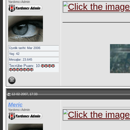
Yardımcı Admin
_____________
Üyelik tarihi: Mar 2006
Yaş: 42
Mesajlar: 23.645
Tecrübe Puanı:
10
12-02-2007, 17:33
Meric
Yardımcı Admin
_____________