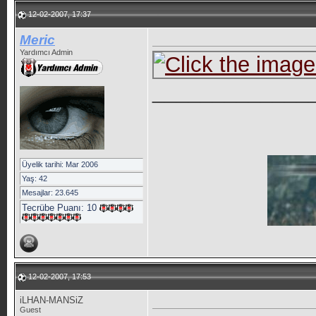
12-02-2007, 17:37
Meric
Yardımcı Admin
_____________
Üyelik tarihi: Mar 2006
Yaş: 42
Mesajlar: 23.645
Tecrübe Puanı:
10
12-02-2007, 17:53
iLHAN-MANSiZ
Guest