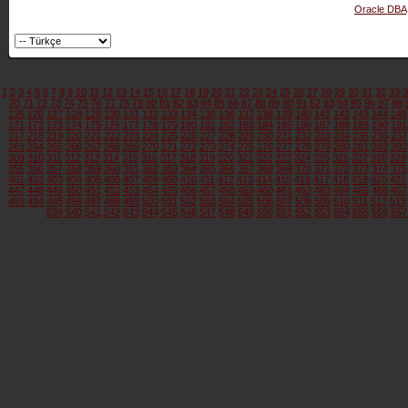
Oracle DBA
1
2
3
4
5
6
7
8
9
10
11
12
13
14
15
16
17
18
19
20
21
22
23
24
25
26
27
28
29
30
31
32
33
3
70
71
72
73
74
75
76
77
78
79
80
81
82
83
84
85
86
87
88
89
90
91
92
93
94
95
96
97
98
125
126
127
128
129
130
131
132
133
134
135
136
137
138
139
140
141
142
143
144
145
171
172
173
174
175
176
177
178
179
180
181
182
183
184
185
186
187
188
189
190
191
217
218
219
220
221
222
223
224
225
226
227
228
229
230
231
232
233
234
235
236
237
263
264
265
266
267
268
269
270
271
272
273
274
275
276
277
278
279
280
281
282
283
309
310
311
312
313
314
315
316
317
318
319
320
321
322
323
324
325
326
327
328
329
355
356
357
358
359
360
361
362
363
364
365
366
367
368
369
370
371
372
373
374
375
401
402
403
404
405
406
407
408
409
410
411
412
413
414
415
416
417
418
419
420
421
447
448
449
450
451
452
453
454
455
456
457
458
459
460
461
462
463
464
465
466
467
493
494
495
496
497
498
499
500
501
502
503
504
505
506
507
508
509
510
511
512
513
539
540
541
542
543
544
545
546
547
548
549
550
551
552
553
554
555
556
557