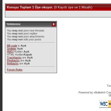
Konuyu Toplam 1 Üye okuyor.
(0 Kayıtlı üye ve 1 Misafir)
Yetkileriniz
You
may not
post new threads
You
may not
post replies
You
may not
post attachments
You
may not
edit your posts
BB code
is
Açık
Smileler
Açık
[IMG]
Kodları
Açık
HTML-Kodları
Kapalı
Trackbacks
are
Açık
Pingbacks
are
Açık
Refbacks
are
Açık
Forum Rules
Tür
Powered by vBulletin® Copy
S