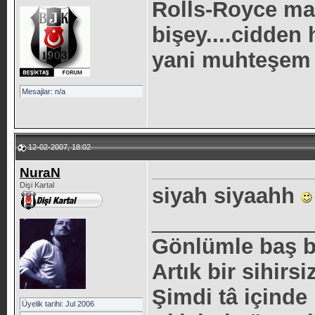
Rolls-Royce ma
bişey....cidden
yani muhteşem o
Mesajlar: n/a
12-02-2007, 18:02
NuraN
Dişi Kartal
siyah siyaahh
_____________
Gönlümle baş 
Artık bir sihirsi
Şimdi tâ içind
Üyelik tarihi: Jul 2006