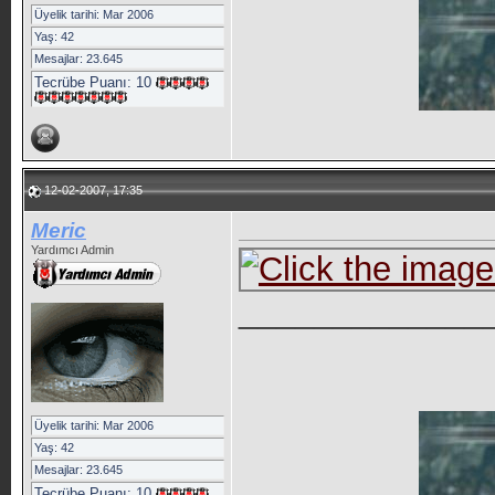
Üyelik tarihi: Mar 2006
Yaş: 42
Mesajlar: 23.645
Tecrübe Puanı:
10
12-02-2007, 17:35
Meric
Yardımcı Admin
_____________
Üyelik tarihi: Mar 2006
Yaş: 42
Mesajlar: 23.645
Tecrübe Puanı:
10