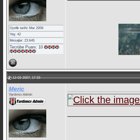
Üyelik tarihi: Mar 2006
Yaş: 42
Mesajlar: 23.645
Tecrübe Puanı:
10
12-02-2007, 17:33
Meric
Yardımcı Admin
_____________