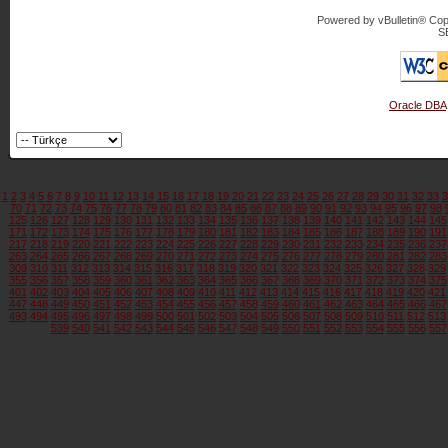
Powered by vBulletin® Copy
S
Oracle DBA
1
2
3
4
5
6
7
8
9
10
11
12
13
14
15
16
17
18
19
20
21
22
23
24
25
26
27
28
29
30
31
32
33
3
70
71
72
73
74
75
76
77
78
79
80
81
82
83
84
85
86
87
88
89
90
91
92
93
94
95
96
97
98
125
126
127
128
129
130
131
132
133
134
135
136
137
138
139
140
141
142
143
144
145
171
172
173
174
175
176
177
178
179
180
181
182
183
184
185
186
187
188
189
190
191
217
218
219
220
221
222
223
224
225
226
227
228
229
230
231
232
233
234
235
236
237
263
264
265
266
267
268
269
270
271
272
273
274
275
276
277
278
279
280
281
282
283
309
310
311
312
313
314
315
316
317
318
319
320
321
322
323
324
325
326
327
328
329
355
356
357
358
359
360
361
362
363
364
365
366
367
368
369
370
371
372
373
374
375
401
402
403
404
405
406
407
408
409
410
411
412
413
414
415
416
417
418
419
420
421
447
448
449
450
451
452
453
454
455
456
457
458
459
460
461
462
463
464
465
466
467
493
494
495
496
497
498
499
500
501
502
503
504
505
506
507
508
509
510
511
512
513
539
540
541
542
543
544
545
546
547
548
549
550
551
552
553
554
555
556
557