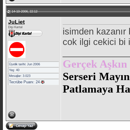
14-10-2006, 22:12
JuLiet
Dişi Kartal
isimden kazanır 
cok ilgi cekici b
_____________
Gerçek Aşkın S
Üyelik tarihi: Jun 2006
Yaş: 40
Serseri Mayın
Mesajlar: 3.023
Tecrübe Puanı:
24
Patlamaya Haz