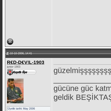
10-10-2006, 14:41
R€D-D€V!L-1903
junior-1903
güzelmişşşşşşş
_____________
gücüne güc katm
geldik BEŞİKTAŞ 
Üyelik tarihi: May 2006