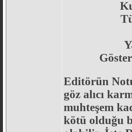
Ku
Tü
Y
Göster
Editörün Not
göz alıcı kar
muhteşem kadı
kötü olduğu b