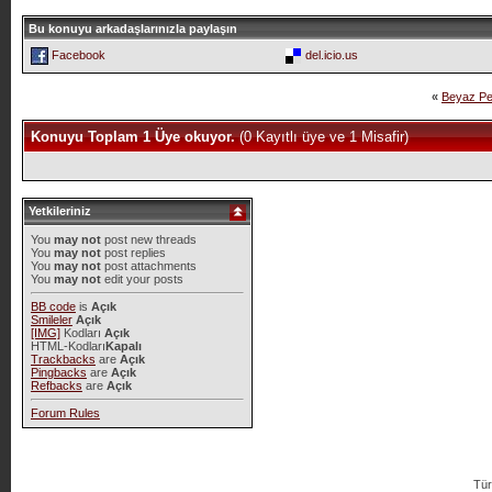
Bu konuyu arkadaşlarınızla paylaşın
Facebook
del.icio.us
«
Beyaz Pe
Konuyu Toplam 1 Üye okuyor.
(0 Kayıtlı üye ve 1 Misafir)
Yetkileriniz
You
may not
post new threads
You
may not
post replies
You
may not
post attachments
You
may not
edit your posts
BB code
is
Açık
Smileler
Açık
[IMG]
Kodları
Açık
HTML-Kodları
Kapalı
Trackbacks
are
Açık
Pingbacks
are
Açık
Refbacks
are
Açık
Forum Rules
Tür