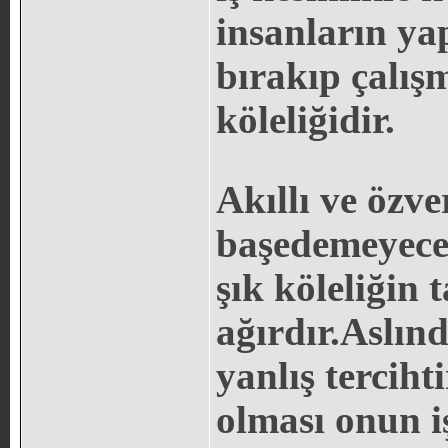
insanların ya
bırakıp çalış
köleliğidir.
Akıllı ve özve
başedemeyece
şık köleliğin t
ağırdır.Aslınd
yanlış terciht
olması onun 