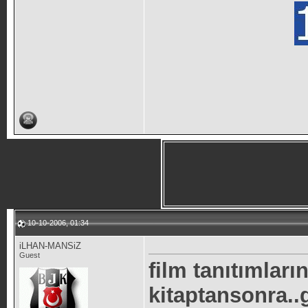
10-10-2006, 01:34
iLHAN-MANSiZ
Guest
film tanıtımları
kitaptansonra..g