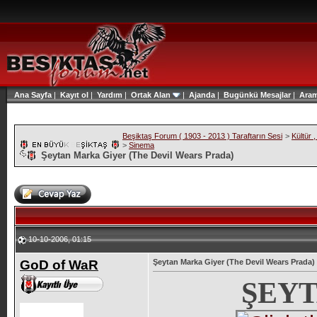
Ana Sayfa
|
Kayıt ol
|
Yardım
|
Ortak Alan
|
Ajanda
|
Bugünkü Mesajlar
|
Ara
Beşiktaş Forum ( 1903 - 2013 ) Taraftarın Sesi
>
Kültür 
>
Sinema
Şeytan Marka Giyer (The Devil Wears Prada)
10-10-2006, 01:15
GoD of WaR
Şeytan Marka Giyer (The Devil Wears Prada)
ŞEY