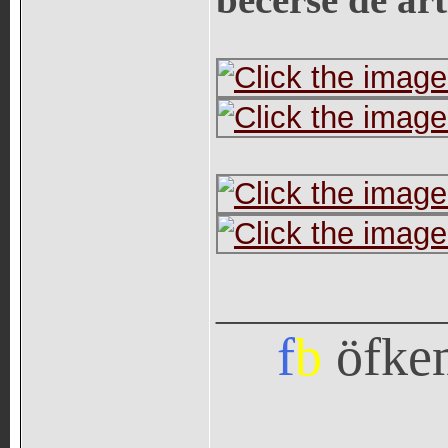
becerse de art
_____________
f
b
öfke