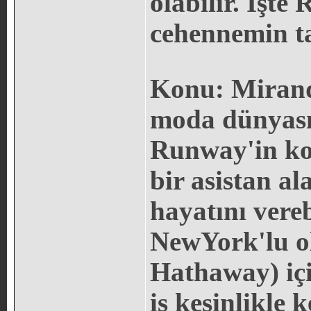
olabilir. İşt
cehennemin ta
Konu: Miranda
moda dünyası
Runway'in kor
bir asistan al
hayatını vereb
NewYork'lu o
Hathaway) iç
iş kesinlikle 