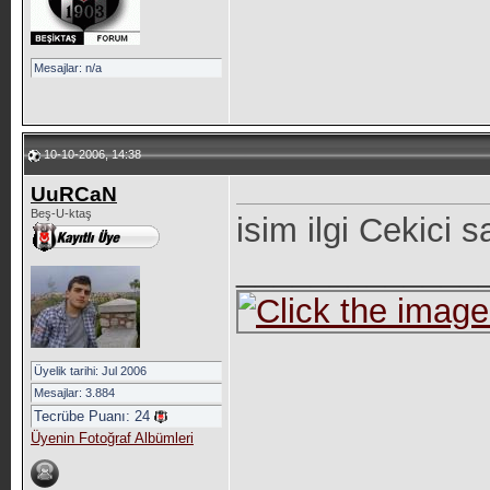
Mesajlar: n/a
10-10-2006, 14:38
UuRCaN
Beş-U-ktaş
isim ilgi Cekici s
_____________
Üyelik tarihi: Jul 2006
Mesajlar: 3.884
Tecrübe Puanı:
24
Üyenin Fotoğraf Albümleri