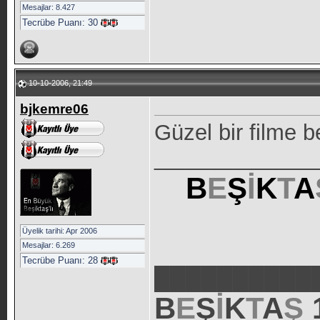
Mesajlar: 8.427
Tecrübe Puanı:
30
10-10-2006, 21:49
bjkemre06
Güzel bir filme b
_____________
B
E
Ş
İ
K
T
A
Üyelik tarihi: Apr 2006
Mesajlar: 6.269
Tecrübe Puanı:
28
██████████
B
E
Ş
İ
K
T
A
Ş