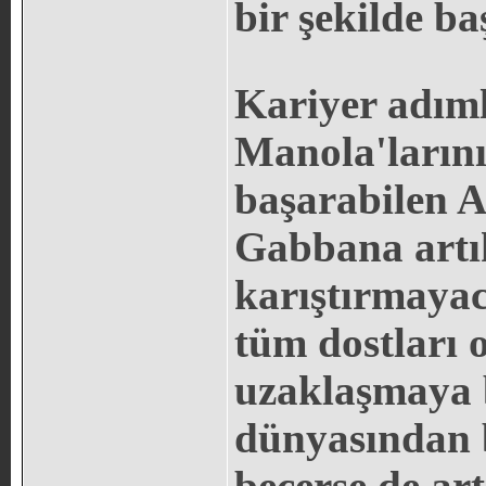
bir şekilde ba
Kariyer adıml
Manola'ların
başarabilen A
Gabbana artık
karıştırmayac
tüm dostları 
uzaklaşmaya 
dünyasından b