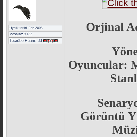
Orjinal A
Üyelik tarihi: Feb 2006
Mesajlar: 9.132
Tecrübe Puanı:
33
Yöne
Oyuncular: M
Stanl
Senary
Görüntü Yö
Müzi