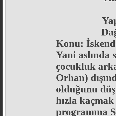
Ya
Dağ
Konu: İskend
Yani aslında 
çocukluk ark
Orhan) dışın
olduğunu düş
hızla kaçmak 
programına S