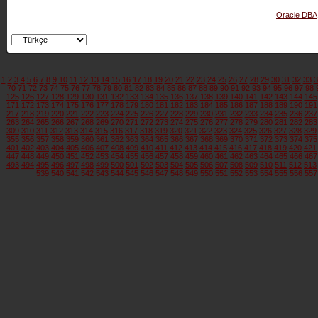
Oracle DBA
1
2
3
4
5
6
7
8
9
10
11
12
13
14
15
16
17
18
19
20
21
22
23
24
25
26
27
28
29
30
31
32
33
3
70
71
72
73
74
75
76
77
78
79
80
81
82
83
84
85
86
87
88
89
90
91
92
93
94
95
96
97
98
125
126
127
128
129
130
131
132
133
134
135
136
137
138
139
140
141
142
143
144
145
171
172
173
174
175
176
177
178
179
180
181
182
183
184
185
186
187
188
189
190
191
217
218
219
220
221
222
223
224
225
226
227
228
229
230
231
232
233
234
235
236
237
263
264
265
266
267
268
269
270
271
272
273
274
275
276
277
278
279
280
281
282
283
309
310
311
312
313
314
315
316
317
318
319
320
321
322
323
324
325
326
327
328
329
355
356
357
358
359
360
361
362
363
364
365
366
367
368
369
370
371
372
373
374
375
401
402
403
404
405
406
407
408
409
410
411
412
413
414
415
416
417
418
419
420
421
447
448
449
450
451
452
453
454
455
456
457
458
459
460
461
462
463
464
465
466
467
493
494
495
496
497
498
499
500
501
502
503
504
505
506
507
508
509
510
511
512
513
539
540
541
542
543
544
545
546
547
548
549
550
551
552
553
554
555
556
557