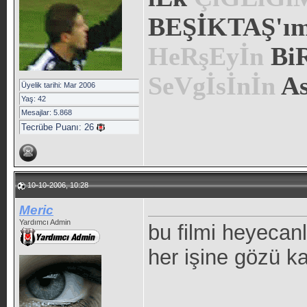
BEŞİKTAŞ'ım.
HeRşEyİn
Bi
SeVgİsİnİn
As
Üyelik tarihi: Mar 2006
Yaş: 42
Mesajlar: 5.868
Tecrübe Puanı:
26
10-10-2006, 10:28
Meric
Yardımcı Admin
bu filmi heyecan
her işine gözü ka