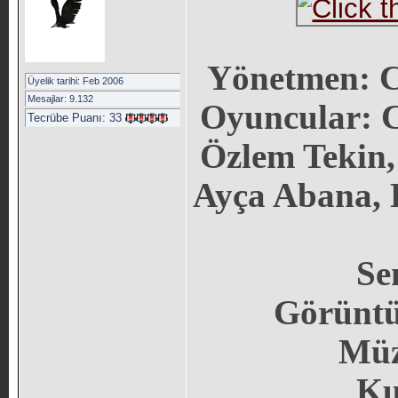
Yönetmen: C
Üyelik tarihi: Feb 2006
Mesajlar: 9.132
Oyuncular: 
Tecrübe Puanı:
33
Özlem Tekin,
Ayça Abana, 
Se
Görüntü
Müz
Ku