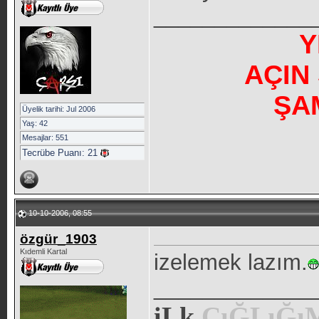
_____________
Y
AÇIN
ŞA
Üyelik tarihi: Jul 2006
Yaş: 42
Mesajlar: 551
Tecrübe Puanı:
21
10-10-2006, 08:55
özgür_1903
Kıdemli Kartal
izelemek lazım.
_____________
iLk
ÇıĞLıĞ