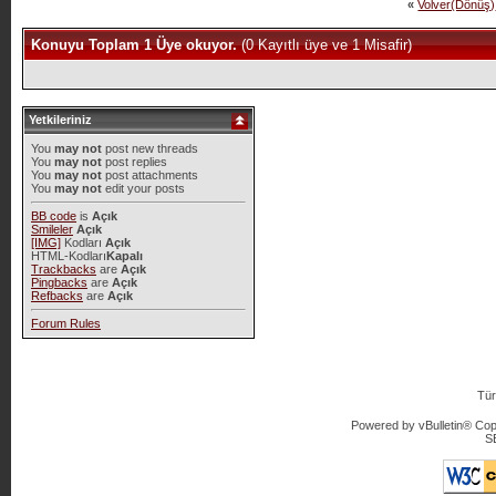
«
Volver(Dönüş)
Konuyu Toplam 1 Üye okuyor.
(0 Kayıtlı üye ve 1 Misafir)
Yetkileriniz
You
may not
post new threads
You
may not
post replies
You
may not
post attachments
You
may not
edit your posts
BB code
is
Açık
Smileler
Açık
[IMG]
Kodları
Açık
HTML-Kodları
Kapalı
Trackbacks
are
Açık
Pingbacks
are
Açık
Refbacks
are
Açık
Forum Rules
Tür
Powered by vBulletin® Copy
S