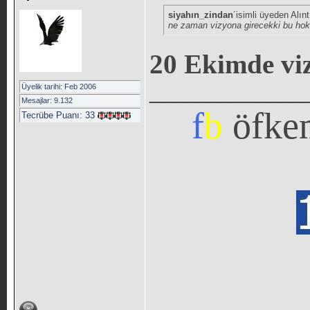
siyahın_zindan
´isimli üyeden Alın
ne zaman vizyona girecekki bu ho
20 Ekimde vi
_____________
Üyelik tarihi: Feb 2006
Mesajlar: 9.132
f
b
öfke
Tecrübe Puanı:
33