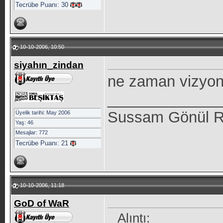
Tecrübe Puanı:
30
10-10-2006, 10:50
siyahın_zindan
ne zaman vizyon
_____________
Sussam Gönül Ra
Üyelik tarihi: May 2006
Yaş: 46
Mesajlar: 772
Tecrübe Puanı:
21
10-10-2006, 11:18
GoD of WaR
Alıntı: