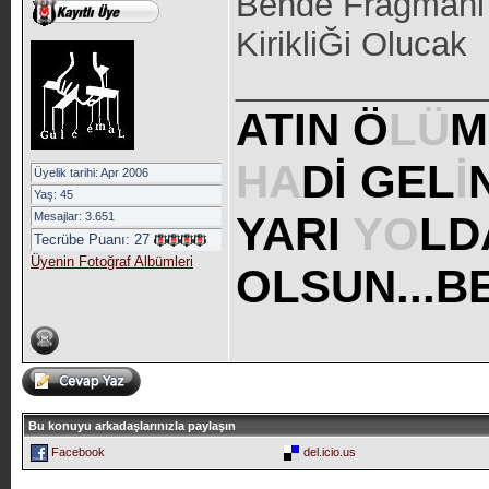
Bende Fragmani
KirikliĞi Olucak
_____________
ATIN Ö
LÜ
M
HA
Dİ GEL
İ
Üyelik tarihi: Apr 2006
Yaş: 45
YARI
YO
LD
Mesajlar: 3.651
Tecrübe Puanı:
27
Üyenin Fotoğraf Albümleri
OLSUN...B
Bu konuyu arkadaşlarınızla paylaşın
Facebook
del.icio.us