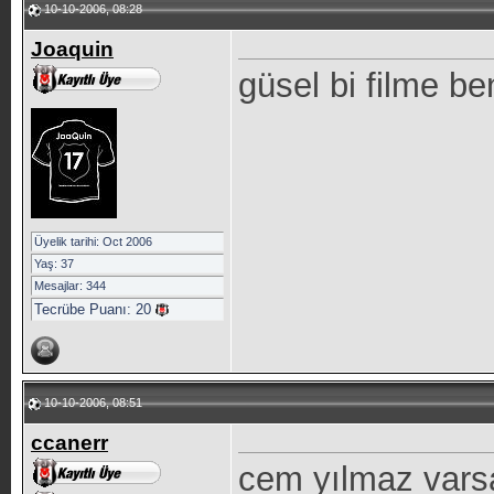
10-10-2006, 08:28
Joaquin
güsel bi filme b
Üyelik tarihi: Oct 2006
Yaş: 37
Mesajlar: 344
Tecrübe Puanı:
20
10-10-2006, 08:51
ccanerr
cem yılmaz varsa