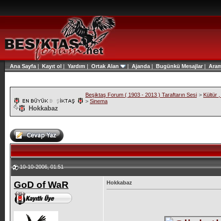
Ana Sayfa
|
Kayıt ol
|
Yardım
|
Ortak Alan
|
Ajanda
|
Bugünkü Mesajlar
|
Ara
Beşiktaş Forum ( 1903 - 2013 ) Taraftarın Sesi
>
Kültür 
>
Sinema
Hokkabaz
10-10-2006, 01:51
GoD of WaR
Hokkabaz