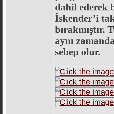
dahil ederek b
İskender’i tak
bırakmıştır. 
aynı zamanda
sebep olur.
_____________