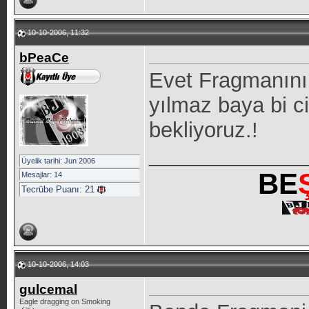
10-10-2006, 11:32
bPeaCe
Evet Fragmanını 
yılmaz baya bi c
bekliyoruz.!
_____________
Üyelik tarihi: Jun 2006
BE
Mesajlar: 14
Tecrübe Puanı:
21
10-10-2006, 14:03
gulcemal
Eagle dragging on Smoking