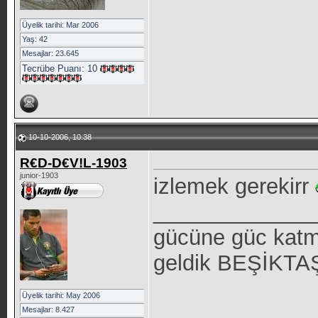
Üyelik tarihi: Mar 2006
Yaş: 42
Mesajlar: 23.645
Tecrübe Puanı:
10
10-10-2006, 10:38
R€D-D€V!L-1903
junior-1903
izlemek gerekirr
_____________
gücüne güc katm
geldik BEŞİKTAŞ 
Üyelik tarihi: May 2006
Mesajlar: 8.427