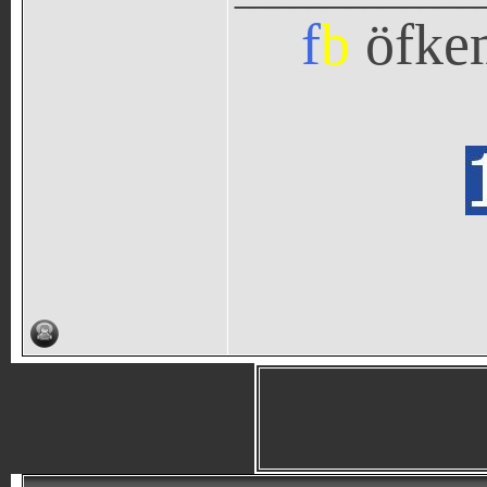
f
b
öfke