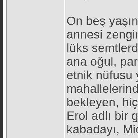
On beş yaşın
annesi zengin
lüks semtler
ana oğul, para
etnik nüfusu
mahallelerinde
bekleyen, hiç
Erol adlı bir 
kabadayı, Mi