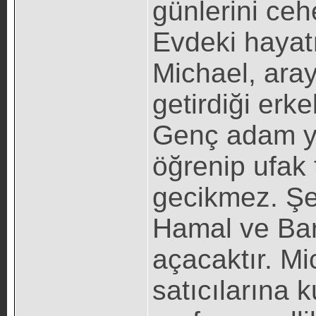
günlerini ce
Evdeki hayatı
Michael, aray
getirdiği erk
Genç adam ye
öğrenip ufak
gecikmez. Şe
Hamal ve Bar
açacaktır. Mi
satıcılarına 