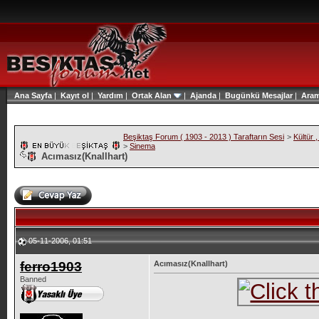
Ana Sayfa
|
Kayıt ol
|
Yardım
|
Ortak Alan
|
Ajanda
|
Bugünkü Mesajlar
|
Ara
Beşiktaş Forum ( 1903 - 2013 ) Taraftarın Sesi
>
Kültür 
>
Sinema
Acımasız(Knallhart)
05-11-2006, 01:51
ferro1903
Acımasız(Knallhart)
Banned