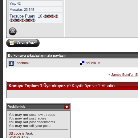
Yaş: 42
Mesajlar: 23.645
Tecrübe Puanı:
10
Bu konuyu arkadaşlarınızla paylaşın
Facebook
del.icio.us
«
James Bond'un Sil
Konuyu Toplam 1 Üye okuyor.
(0 Kayıtlı üye ve 1 Misafir)
Yetkileriniz
You
may not
post new threads
You
may not
post replies
You
may not
post attachments
You
may not
edit your posts
BB code
is
Açık
Smileler
Açık