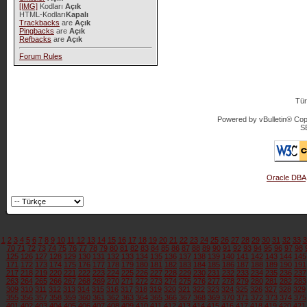
[IMG]
Kodları
Açık
HTML-Kodları
Kapalı
Trackbacks
are
Açık
Pingbacks
are
Açık
Refbacks
are
Açık
Forum Rules
Tür
Powered by vBulletin® Copy
S
Oracle DBA
1
2
3
4
5
6
7
8
9
10
11
12
13
14
15
16
17
18
19
20
21
22
23
24
25
26
27
28
29
30
31
32
33
3
70
71
72
73
74
75
76
77
78
79
80
81
82
83
84
85
86
87
88
89
90
91
92
93
94
95
96
97
98
125
126
127
128
129
130
131
132
133
134
135
136
137
138
139
140
141
142
143
144
145
171
172
173
174
175
176
177
178
179
180
181
182
183
184
185
186
187
188
189
190
191
217
218
219
220
221
222
223
224
225
226
227
228
229
230
231
232
233
234
235
236
237
263
264
265
266
267
268
269
270
271
272
273
274
275
276
277
278
279
280
281
282
283
309
310
311
312
313
314
315
316
317
318
319
320
321
322
323
324
325
326
327
328
329
355
356
357
358
359
360
361
362
363
364
365
366
367
368
369
370
371
372
373
374
375
401
402
403
404
405
406
407
408
409
410
411
412
413
414
415
416
417
418
419
420
421