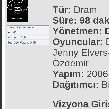
Tür:
Dram
Süre: 98 dak
Yönetmen: D
Üyelik tarihi: Jun 2006
Yaş: 42
Mesajlar: 5.198
Oyuncular:
D
Tecrübe Puanı:
0
Jenny Elvers
Özdemir
Yapım:
2006
Dağıtımcı:
Bi
Vizyona Giri