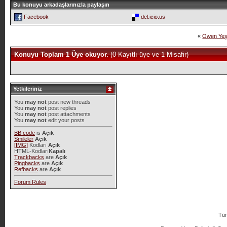
Bu konuyu arkadaşlarınızla paylaşın
Facebook
del.icio.us
«
Owen Yeşi
Konuyu Toplam 1 Üye okuyor.
(0 Kayıtlı üye ve 1 Misafir)
Yetkileriniz
You
may not
post new threads
You
may not
post replies
You
may not
post attachments
You
may not
edit your posts
BB code
is
Açık
Smileler
Açık
[IMG]
Kodları
Açık
HTML-Kodları
Kapalı
Trackbacks
are
Açık
Pingbacks
are
Açık
Refbacks
are
Açık
Forum Rules
Tür