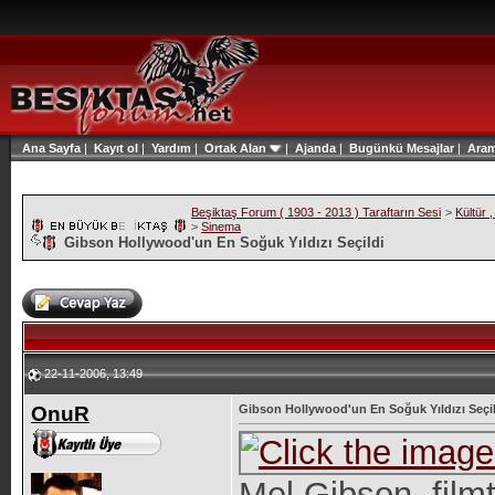
Ana Sayfa
|
Kayıt ol
|
Yardım
|
Ortak Alan
|
Ajanda
|
Bugünkü Mesajlar
|
Ara
Beşiktaş Forum ( 1903 - 2013 ) Taraftarın Sesi
>
Kültür 
>
Sinema
Gibson Hollywood'un En Soğuk Yıldızı Seçildi
22-11-2006, 13:49
OnuR
Gibson Hollywood'un En Soğuk Yıldızı Seçil
Mel Gibson, filmt