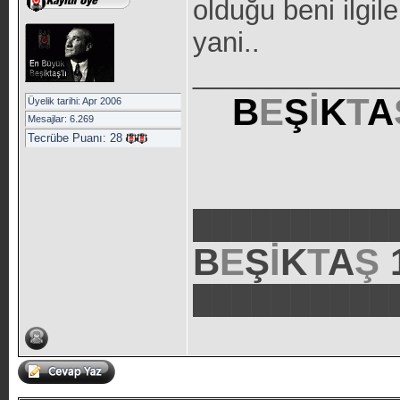
olduğu beni ilgi
yani..
_____________
B
E
Ş
İ
K
T
A
Üyelik tarihi: Apr 2006
Mesajlar: 6.269
Tecrübe Puanı:
28
██████████
B
E
Ş
İ
K
T
A
Ş
██████████