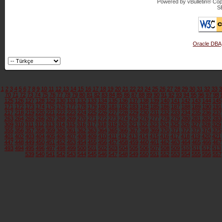
Powered by vBulletin® Copy
S
Oracle DBA
1
2
3
4
5
6
7
8
9
10
11
12
13
14
15
16
17
18
19
20
21
22
23
24
25
26
27
28
29
30
31
32
33
3
70
71
72
73
74
75
76
77
78
79
80
81
82
83
84
85
86
87
88
89
90
91
92
93
94
95
96
97
98
125
126
127
128
129
130
131
132
133
134
135
136
137
138
139
140
141
142
143
144
145
171
172
173
174
175
176
177
178
179
180
181
182
183
184
185
186
187
188
189
190
191
217
218
219
220
221
222
223
224
225
226
227
228
229
230
231
232
233
234
235
236
237
263
264
265
266
267
268
269
270
271
272
273
274
275
276
277
278
279
280
281
282
283
309
310
311
312
313
314
315
316
317
318
319
320
321
322
323
324
325
326
327
328
329
355
356
357
358
359
360
361
362
363
364
365
366
367
368
369
370
371
372
373
374
375
401
402
403
404
405
406
407
408
409
410
411
412
413
414
415
416
417
418
419
420
421
447
448
449
450
451
452
453
454
455
456
457
458
459
460
461
462
463
464
465
466
467
493
494
495
496
497
498
499
500
501
502
503
504
505
506
507
508
509
510
511
512
513
539
540
541
542
543
544
545
546
547
548
549
550
551
552
553
554
555
556
557