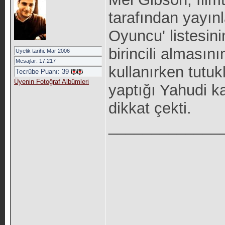
tarafından yayı
Oyuncu' listesini
birincili almasın
Üyelik tarihi: Mar 2006
Mesajlar: 17.217
kullanırken tutu
Tecrübe Puanı:
39
Üyenin Fotoğraf Albümleri
yaptığı Yahudi k
dikkat çekti.
_____________