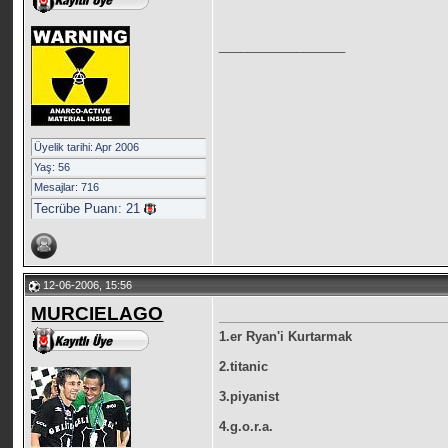
__________________
Üyelik tarihi: Apr 2006
Yaş: 56
Mesajlar: 716
Tecrübe Puanı:
21
12-06-2006, 15:56
MURCIELAGO
1.er Ryan'i Kurtarmak
2.titanic
3.piyanist
4.g.o.r.a.