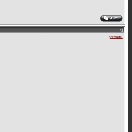
#
4
permalink