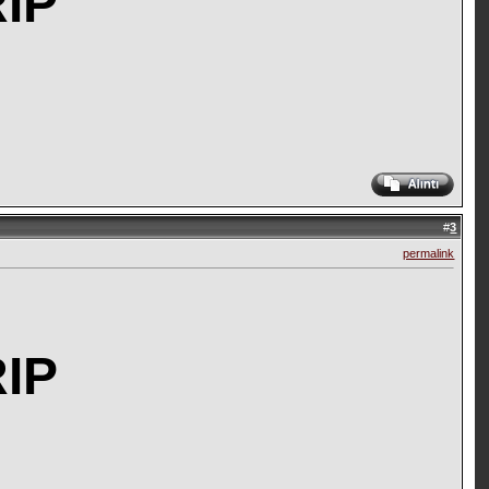
RIP
#
3
permalink
RIP