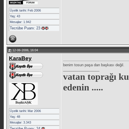
Üyelik tarihi: Feb 2006
Yaş: 43
Mesajlar: 1.942
Tecrübe Puanı:
23
12-06-2006, 16:04
KaraBey
benim tosun paşa dan başkası değil.
__________________
vatan toprağı ku
edenin .....
Üyelik tarihi: Mar 2006
Yaş: 48
Mesajlar: 3.343
Tecrübe Puanı:
24