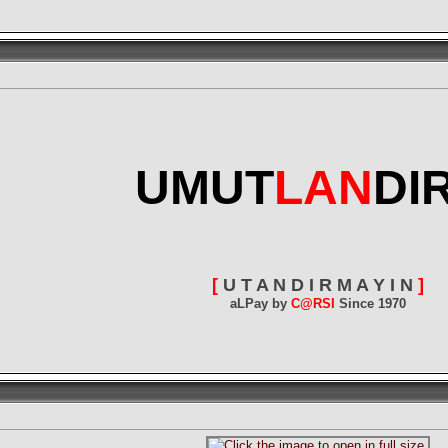
UMUT
LAN
DI
[
U T A N D I R M A Y I N
]
aLPay by
C@RSI
Since 1970