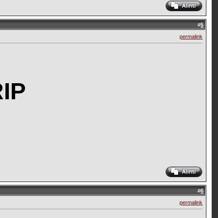
#
5
permalink
RIP
#
6
permalink