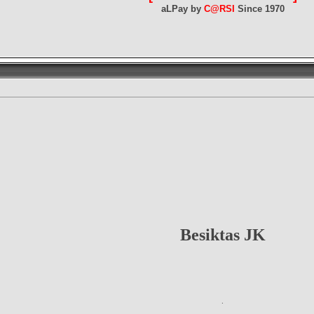
aLPay by
C@RSI
Since 1970
Besiktas JK
.