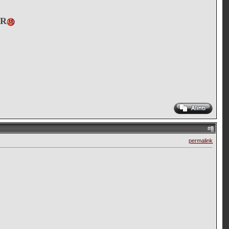
AR
#
8
permalink