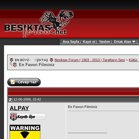
Ana Sayfa
|
Kayıt ol
|
Yardım
|
Ortak Alan
Beşiktaş Forum ( 1903 - 2013 ) Taraftarın Sesi
>
Kültür
En Favori Filminiz
12-06-2006, 15:42
ALPAY
En Favori Filminiz
__________________