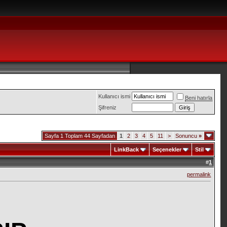
Kullanıcı ismi
Beni hatırla
Şifreniz
Sayfa 1 Toplam 44 Sayfadan
1
2
3
4
5
11
>
Sonuncu
»
LinkBack
Seçenekler
Stil
#
1
permalink