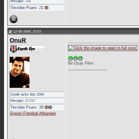
Mesajlar: 716
Tecrübe Puanı:
21
12-06-2006, 15:53
OnuR
Bir Uzay Filmi
__________________
Üyelik tarihi: Mar 2006
Mesajlar: 17.217
Tecrübe Puanı:
39
Üyenin Fotoğraf Albümleri