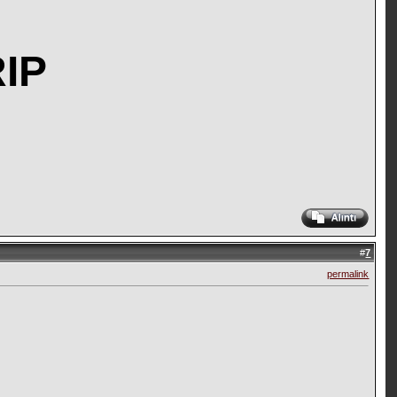
RIP
#
7
permalink