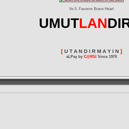
Ve 5. Favorım Brave Heart
UMUT
LAN
DI
[
U T A N D I R M A Y I N
]
aLPay by
C@RSI
Since 1970