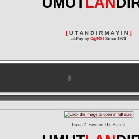
UMUT
LAN
DI
[
U T A N D I R M A Y I N
]
aLPay by
C@RSI
Since 1970
Bu da 2. Favorım The Pianist