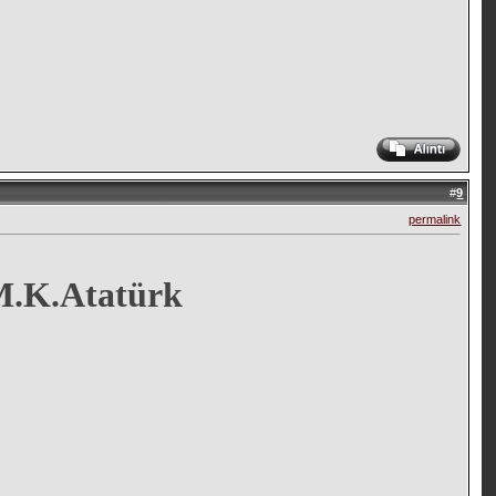
#
9
permalink
 M.K.Atatürk