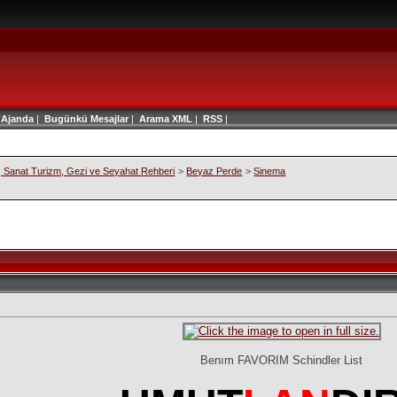
|
Ajanda
|
Bugünkü Mesajlar
|
Arama
XML
|
RSS
|
 , Sanat Turizm, Gezi ve Seyahat Rehberi
>
Beyaz Perde
>
Sinema
Benım FAVORIM Schindler List