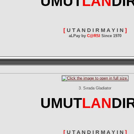
UMUT
LAN
DI
[
U T A N D I R M A Y I N
]
aLPay by
C@RSI
Since 1970
3. Sırada Gladiator
UMUT
LAN
DI
[
U T A N D I R M A Y I N
]