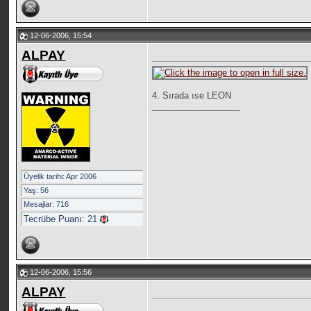
12-06-2006, 15:54
ALPAY
4. Sırada ıse LEON
__________________
Üyelik tarihi: Apr 2006
Yaş: 56
Mesajlar: 716
Tecrübe Puanı:
21
12-06-2006, 15:56
ALPAY