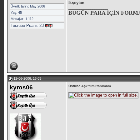
5.şeytan
Üyelik tarihi: May 2006
__________________
BUGÜN PARA İÇİN FORMA
Yaş: 45
Mesajlar: 1.112
Tecrübe Puanı:
23
12-06-2006, 16:03
kyros06
Üstüne Aşk filmi tanımam