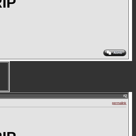
RIP
#
2
permalink