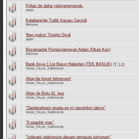
Poljac bir daha yürüyemeyecek.
aяda
Kalabane'de Trafik Kazası Geçirdi
Mehmet
'Ben malım' Tişörtü Giydi
alpler
Birzamanlar Paylaşılamayan Adam (Okan Koç)
Mehmet
Bank Asya 1.Lig Basın Haberleri (TEK BAŞLIK)
(
1
2
)
Vedat_Okyar_Kalbimizde
Altay'da forvet bilmecesi!
Vedat_Okyar_Kalbimizde
Altay ile Bolu 41. kez
Vedat_Okyar_Kalbimizde
"Dardanelspor grupta en iyi tanıdığım takım"
Vedat_Okyar_Kalbimizde
"6 puanlık maç"
Vedat_Okyar_Kalbimizde
"İstikrarlı gidişimizin devam etmesini istiyorum"