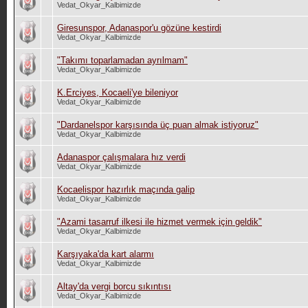
Vedat_Okyar_Kalbimizde
Giresunspor, Adanaspor'u gözüne kestirdi
Vedat_Okyar_Kalbimizde
"Takımı toparlamadan ayrılmam"
Vedat_Okyar_Kalbimizde
K.Erciyes, Kocaeli'ye bileniyor
Vedat_Okyar_Kalbimizde
"Dardanelspor karşısında üç puan almak istiyoruz"
Vedat_Okyar_Kalbimizde
Adanaspor çalışmalara hız verdi
Vedat_Okyar_Kalbimizde
Kocaelispor hazırlık maçında galip
Vedat_Okyar_Kalbimizde
"Azami tasarruf ilkesi ile hizmet vermek için geldik"
Vedat_Okyar_Kalbimizde
Karşıyaka'da kart alarmı
Vedat_Okyar_Kalbimizde
Altay'da vergi borcu sıkıntısı
Vedat_Okyar_Kalbimizde