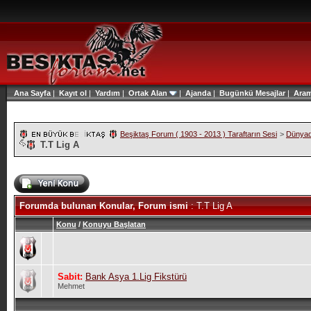
Ana Sayfa
|
Kayıt ol
|
Yardım
|
Ortak Alan
|
Ajanda
|
Bugünkü Mesajlar
|
Ara
Beşiktaş Forum ( 1903 - 2013 ) Taraftarın Sesi
>
Dünyad
T.T Lig A
Forumda bulunan Konular, Forum ismi
: T.T Lig A
Konu
/
Konuyu Başlatan
Sabit:
Bank Asya 1.Lig Fikstürü
Mehmet