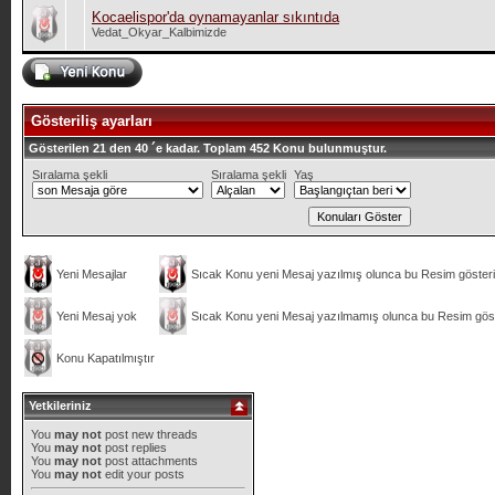
Kocaelispor'da oynamayanlar sıkıntıda
Vedat_Okyar_Kalbimizde
Gösteriliş ayarları
Gösterilen 21 den 40 ´e kadar. Toplam 452 Konu bulunmuştur.
Sıralama şekli
Sıralama şekli
Yaş
Yeni Mesajlar
Sıcak Konu yeni Mesaj yazılmış olunca bu Resim gösteril
Yeni Mesaj yok
Sıcak Konu yeni Mesaj yazılmamış olunca bu Resim göste
Konu Kapatılmıştır
Yetkileriniz
You
may not
post new threads
You
may not
post replies
You
may not
post attachments
You
may not
edit your posts