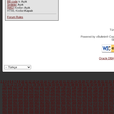
BB code
is
Açık
Smileler
Açık
[IMG]
Kodları
Açık
HTML-Kodları
Kapalı
Forum Rules
Tür
Powered by vBulletin® Copy
S
Oracle DBA
1
2
3
4
5
6
7
8
9
10
11
12
13
14
15
16
17
18
19
20
21
22
23
24
25
26
27
28
29
30
31
32
33
3
70
71
72
73
74
75
76
77
78
79
80
81
82
83
84
85
86
87
88
89
90
91
92
93
94
95
96
97
98
125
126
127
128
129
130
131
132
133
134
135
136
137
138
139
140
141
142
143
144
145
171
172
173
174
175
176
177
178
179
180
181
182
183
184
185
186
187
188
189
190
191
217
218
219
220
221
222
223
224
225
226
227
228
229
230
231
232
233
234
235
236
237
263
264
265
266
267
268
269
270
271
272
273
274
275
276
277
278
279
280
281
282
283
309
310
311
312
313
314
315
316
317
318
319
320
321
322
323
324
325
326
327
328
329
355
356
357
358
359
360
361
362
363
364
365
366
367
368
369
370
371
372
373
374
375
401
402
403
404
405
406
407
408
409
410
411
412
413
414
415
416
417
418
419
420
421
447
448
449
450
451
452
453
454
455
456
457
458
459
460
461
462
463
464
465
466
467
493
494
495
496
497
498
499
500
501
502
503
504
505
506
507
508
509
510
511
512
513