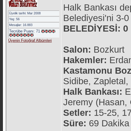
Halk Bankası d
Üyelik tarihi: Mar 2008
Belediyesi'ni 3-0
Yaş: 56
Mesajlar: 16.883
BELEDİYESİ: 0
Tecrübe Puanı:
71
Üyenin Fotoğraf Albümleri
Salon:
Bozkurt
Hakemler:
Erdan
Kastamonu Bozk
Sidibe, Zapletal,
Halk Bankası:
Er
Jeremy (Hasan, Ç
Setler:
15-25, 17
Süre:
69 Dakika 