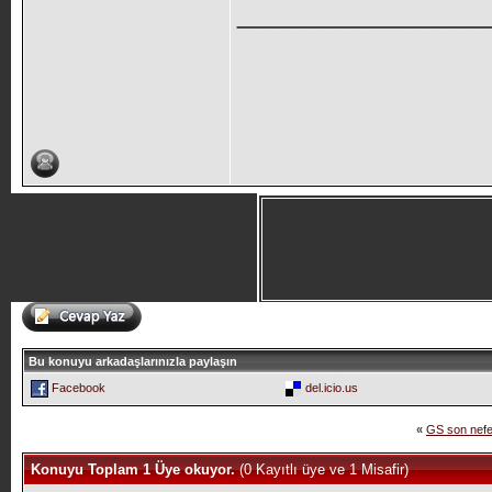
_____________
Bu konuyu arkadaşlarınızla paylaşın
Facebook
del.icio.us
«
GS son nefe
Konuyu Toplam 1 Üye okuyor.
(0 Kayıtlı üye ve 1 Misafir)