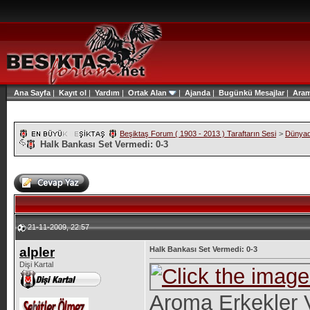
Ana Sayfa
|
Kayıt ol
|
Yardım
|
Ortak Alan
|
Ajanda
|
Bugünkü Mesajlar
|
Ara
Beşiktaş Forum ( 1903 - 2013 ) Taraftarın Sesi
>
Dünyad
Halk Bankası Set Vermedi: 0-3
21-11-2009, 22:57
alpler
Halk Bankası Set Vermedi: 0-3
Dişi Kartal
Aroma Erkekler V