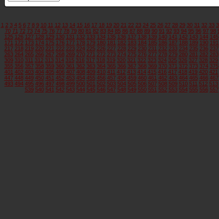
1
2
3
4
5
6
7
8
9
10
11
12
13
14
15
16
17
18
19
20
21
22
23
24
25
26
27
28
29
30
31
32
33
3
70
71
72
73
74
75
76
77
78
79
80
81
82
83
84
85
86
87
88
89
90
91
92
93
94
95
96
97
98
125
126
127
128
129
130
131
132
133
134
135
136
137
138
139
140
141
142
143
144
145
171
172
173
174
175
176
177
178
179
180
181
182
183
184
185
186
187
188
189
190
191
217
218
219
220
221
222
223
224
225
226
227
228
229
230
231
232
233
234
235
236
237
263
264
265
266
267
268
269
270
271
272
273
274
275
276
277
278
279
280
281
282
283
309
310
311
312
313
314
315
316
317
318
319
320
321
322
323
324
325
326
327
328
329
355
356
357
358
359
360
361
362
363
364
365
366
367
368
369
370
371
372
373
374
375
401
402
403
404
405
406
407
408
409
410
411
412
413
414
415
416
417
418
419
420
421
447
448
449
450
451
452
453
454
455
456
457
458
459
460
461
462
463
464
465
466
467
493
494
495
496
497
498
499
500
501
502
503
504
505
506
507
508
509
510
511
512
513
539
540
541
542
543
544
545
546
547
548
549
550
551
552
553
554
555
556
557