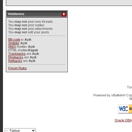
Yetkileriniz
You
may not
post new threads
You
may not
post replies
You
may not
post attachments
You
may not
edit your posts
BB code
is
Açık
Smileler
Açık
[IMG]
Kodları
Açık
HTML-Kodları
Kapalı
Trackbacks
are
Açık
Pingbacks
are
Açık
Refbacks
are
Açık
Forum Rules
Tür
Powered by vBulletin® Copy
S
Oracle DBA