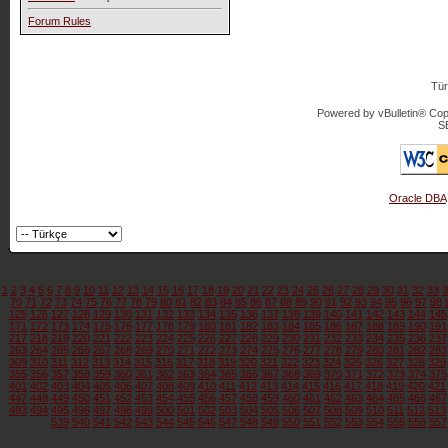
Forum Rules
Tür
Powered by vBulletin® Copy
S
Oracle DBA
1
2
3
4
5
6
7
8
9
10
11
12
13
14
15
16
17
18
19
20
21
22
23
24
25
26
27
28
29
30
31
32
33
3
70
71
72
73
74
75
76
77
78
79
80
81
82
83
84
85
86
87
88
89
90
91
92
93
94
95
96
97
98
125
126
127
128
129
130
131
132
133
134
135
136
137
138
139
140
141
142
143
144
145
171
172
173
174
175
176
177
178
179
180
181
182
183
184
185
186
187
188
189
190
191
217
218
219
220
221
222
223
224
225
226
227
228
229
230
231
232
233
234
235
236
237
263
264
265
266
267
268
269
270
271
272
273
274
275
276
277
278
279
280
281
282
283
309
310
311
312
313
314
315
316
317
318
319
320
321
322
323
324
325
326
327
328
329
355
356
357
358
359
360
361
362
363
364
365
366
367
368
369
370
371
372
373
374
375
401
402
403
404
405
406
407
408
409
410
411
412
413
414
415
416
417
418
419
420
421
447
448
449
450
451
452
453
454
455
456
457
458
459
460
461
462
463
464
465
466
467
493
494
495
496
497
498
499
500
501
502
503
504
505
506
507
508
509
510
511
512
513
539
540
541
542
543
544
545
546
547
548
549
550
551
552
553
554
555
556
557