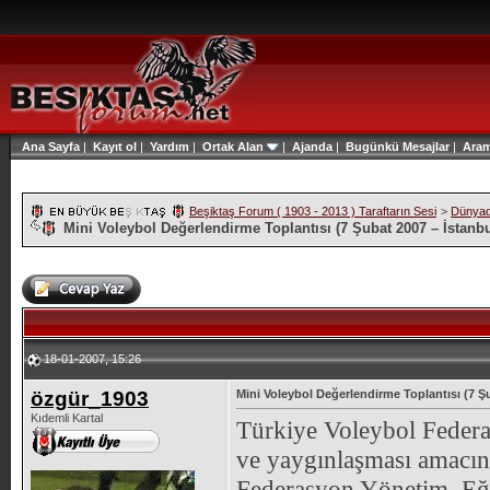
Ana Sayfa
|
Kayıt ol
|
Yardım
|
Ortak Alan
|
Ajanda
|
Bugünkü Mesajlar
|
Ara
Beşiktaş Forum ( 1903 - 2013 ) Taraftarın Sesi
>
Dünyad
Mini Voleybol Değerlendirme Toplantısı (7 Şubat 2007 – İstanbu
18-01-2007, 15:26
özgür_1903
Mini Voleybol Değerlendirme Toplantısı (7 Ş
Kıdemli Kartal
Türkiye Voleybol Feder
ve yaygınlaşması amacın
Federasyon Yönetim, Eğit