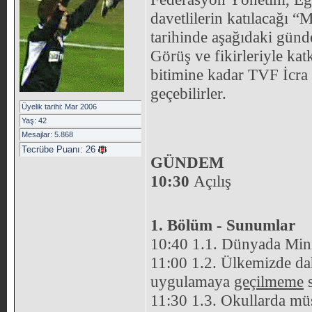
davetlilerin katılacağı 
tarihinde aşağıdaki günd
Görüş ve fikirleriyle ka
bitimine kadar TVF İcr
geçebilirler.
Üyelik tarihi: Mar 2006
Yaş: 42
Mesajlar: 5.868
Tecrübe Puanı:
26
GÜNDEM
10:30
Açılış
1. Bölüm - Sunumlar
10:40 1.1. Dünyada Mini
11:00 1.2. Ülkemizde da
uygulamaya
geçilmeme
s
11:30 1.3. Okullarda mü