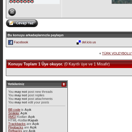
Bu konuyu arkadaşlarınızla paylaşın
Facebook
del.icio.us
«
TÜRK VOLEYBOLU’N
Konuyu Toplam 1 Üye okuyor.
(0 Kayıtlı üye ve 1 Misafir)
Yetkileriniz
You
may not
post new threads
You
may not
post replies
You
may not
post attachments
You
may not
edit your posts
BB code
is
Açık
Smileler
Açık
[IMG]
Kodları
Açık
HTML-Kodları
Kapalı
Trackbacks
are
Açık
Pingbacks
are
Açık
Refbacks
are
Açık