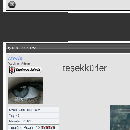
18-01-2007, 17:25
Meric
Yardımcı Admin
teşekkürler
_____________
Üyelik tarihi: Mar 2006
Yaş: 42
Mesajlar: 23.645
Tecrübe Puanı:
10