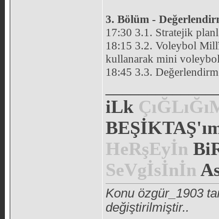
3. Bölüm - Değerlendi
17:30 3.1. Stratejik plan
18:15 3.2. Voleybol Mil
kullanarak mini voleybol
18:45 3.3. Değerlendirme
_____________
iLk
ÇıĞLıĞ
BEŞİKTAŞ'ım.
HeRşEyİn
Bi
SeVgİsİnİn
As
Konu özgür_1903 ta
değiştirilmiştir..