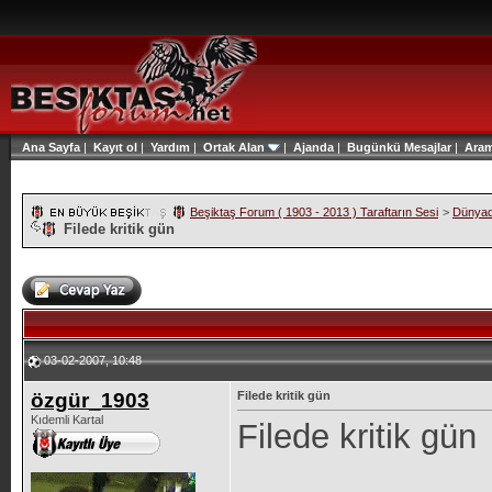
Ana Sayfa
|
Kayıt ol
|
Yardım
|
Ortak Alan
|
Ajanda
|
Bugünkü Mesajlar
|
Ara
Beşiktaş Forum ( 1903 - 2013 ) Taraftarın Sesi
>
Dünyad
Filede kritik gün
03-02-2007, 10:48
özgür_1903
Filede kritik gün
Kıdemli Kartal
Filede kritik gün