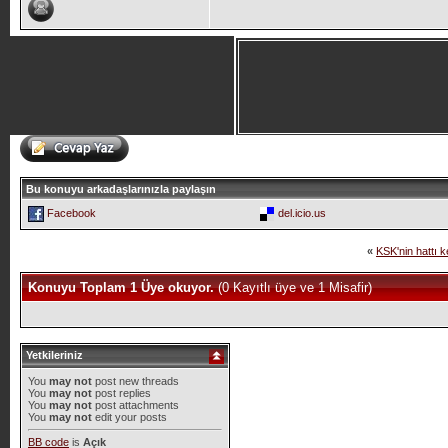
Bu konuyu arkadaşlarınızla paylaşın
Facebook
del.icio.us
«
KSK'nin hattı k
Konuyu Toplam 1 Üye okuyor.
(0 Kayıtlı üye ve 1 Misafir)
Yetkileriniz
You
may not
post new threads
You
may not
post replies
You
may not
post attachments
You
may not
edit your posts
BB code
is
Açık