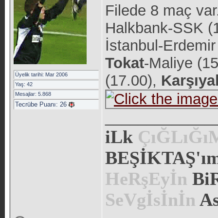
Filede 8 maç var
Halkbank-SSK (13
İstanbul-Erdemir
Tokat
-Maliye (15
Üyelik tarihi: Mar 2006
(17.00),
Karşıya
Yaş: 42
Mesajlar: 5.868
Tecrübe Puanı:
26
_____________
iLk
ÇıĞLıĞ
BEŞİKTAŞ'ım.
HeRşEyİn
Bi
SeVgİsİnİn
As