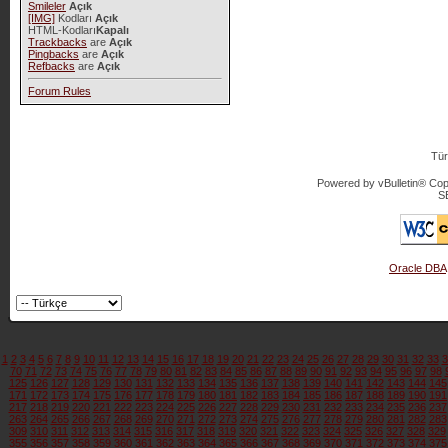
Smileler
Açık
[IMG]
Kodları
Açık
HTML-Kodları
Kapalı
Trackbacks
are
Açık
Pingbacks
are
Açık
Refbacks
are
Açık
Forum Rules
Tür
Powered by vBulletin® Copy
S
Oracle DBA
1
2
3
4
5
6
7
8
9
10
11
12
13
14
15
16
17
18
19
20
21
22
23
24
25
26
27
28
29
30
31
32
33
3
70
71
72
73
74
75
76
77
78
79
80
81
82
83
84
85
86
87
88
89
90
91
92
93
94
95
96
97
98
125
126
127
128
129
130
131
132
133
134
135
136
137
138
139
140
141
142
143
144
145
171
172
173
174
175
176
177
178
179
180
181
182
183
184
185
186
187
188
189
190
191
217
218
219
220
221
222
223
224
225
226
227
228
229
230
231
232
233
234
235
236
237
263
264
265
266
267
268
269
270
271
272
273
274
275
276
277
278
279
280
281
282
283
309
310
311
312
313
314
315
316
317
318
319
320
321
322
323
324
325
326
327
328
329
355
356
357
358
359
360
361
362
363
364
365
366
367
368
369
370
371
372
373
374
375