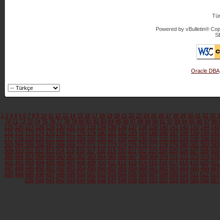
Tür
Powered by vBulletin® Copy
S
Oracle DBA
1
2
3
4
5
6
7
8
9
10
11
12
13
14
15
16
17
18
19
20
21
22
23
24
25
26
27
28
29
30
31
32
33
3
70
71
72
73
74
75
76
77
78
79
80
81
82
83
84
85
86
87
88
89
90
91
92
93
94
95
96
97
98
125
126
127
128
129
130
131
132
133
134
135
136
137
138
139
140
141
142
143
144
145
171
172
173
174
175
176
177
178
179
180
181
182
183
184
185
186
187
188
189
190
191
217
218
219
220
221
222
223
224
225
226
227
228
229
230
231
232
233
234
235
236
237
263
264
265
266
267
268
269
270
271
272
273
274
275
276
277
278
279
280
281
282
283
309
310
311
312
313
314
315
316
317
318
319
320
321
322
323
324
325
326
327
328
329
355
356
357
358
359
360
361
362
363
364
365
366
367
368
369
370
371
372
373
374
375
401
402
403
404
405
406
407
408
409
410
411
412
413
414
415
416
417
418
419
420
421
447
448
449
450
451
452
453
454
455
456
457
458
459
460
461
462
463
464
465
466
467
493
494
495
496
497
498
499
500
501
502
503
504
505
506
507
508
509
510
511
512
513
539
540
541
542
543
544
545
546
547
548
549
550
551
552
553
554
555
556
557