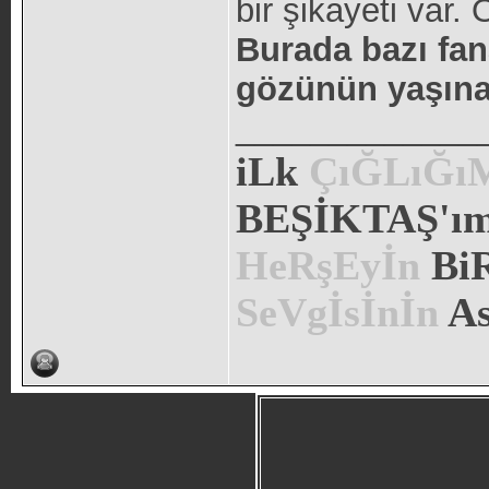
bir şikayeti var.
Burada bazı fan
gözünün yaşın
_____________
iLk
ÇıĞLıĞ
BEŞİKTAŞ'ım.
HeRşEyİn
Bi
SeVgİsİnİn
As