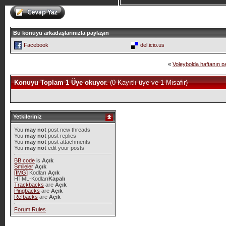
Bu konuyu arkadaşlarınızla paylaşın
Facebook
del.icio.us
«
Voleybolda haftanın 
Konuyu Toplam 1 Üye okuyor.
(0 Kayıtlı üye ve 1 Misafir)
Yetkileriniz
You
may not
post new threads
You
may not
post replies
You
may not
post attachments
You
may not
edit your posts
BB code
is
Açık
Smileler
Açık
[IMG]
Kodları
Açık
HTML-Kodları
Kapalı
Trackbacks
are
Açık
Pingbacks
are
Açık
Refbacks
are
Açık
Forum Rules