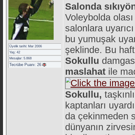
Salonda sıkıyö
Voleybolda olası
salonlara uyarıc
bu yumuşak uyar
Üyelik tarihi: Mar 2006
şeklinde. Bu ha
Yaş: 42
Sokullu
damgası
Mesajlar: 5.868
Tecrübe Puanı:
26
maslahat
ile ma
Sokullu,
taşkınl
kaptanları uyard
da çekinmeden sa
dünyanın zirves