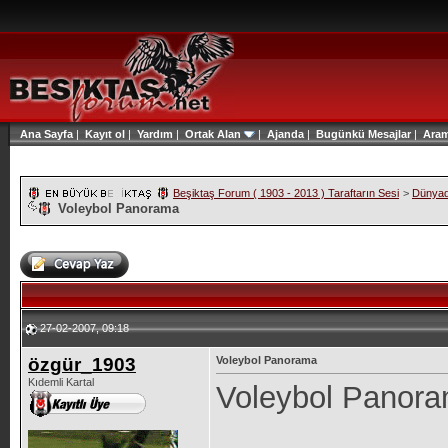
Ana Sayfa
|
Kayıt ol
|
Yardım
|
Ortak Alan
|
Ajanda
|
Bugünkü Mesajlar
|
Ara
Beşiktaş Forum ( 1903 - 2013 ) Taraftarın Sesi
>
Dünyad
Voleybol Panorama
27-02-2007, 09:18
özgür_1903
Voleybol Panorama
Kıdemli Kartal
Voleybol Panor