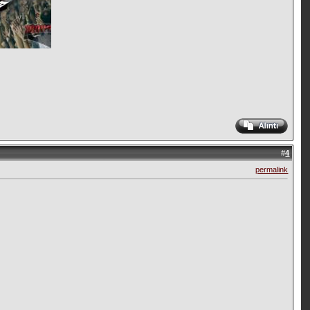
#
4
permalink