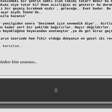
ötesindeki bir şehrin semti olan takımı tutar? Nedir bu 
akımı niye tutar ki? Onun acizliğini mi gösterir bu duru
li bir geçmiş bırakmak mıdır , geleceğe.. Evet budur. Bu
 açar mıydı İnönü'de..
nızla kazanın'
r yenilgiden sonra 'Sevinmek için sevmedik diye'.. Gırtl
bu kadar sert bir şekilde bağırırlar. Hayır değildirler.
n büyüklüğünü heyecandan unutmuştur ,ya da gol biraz geç
ların üzerinde hem fikir olduğu dünyanın en güzel iki re
i kartalım..
bizden kim usanası..