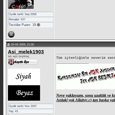
Üyelik tarihi: Sep 2008
Mesajlar: 637
Tecrübe Puanı:
18
20-02-2009, 21:00
Asi_melek1903
tek aşkı beşiktaş
Tüm içtenliğimle severim sen
__________________
Neye yaklaşsam, sonu uzaklık ve kı
Anlaki yok Allah(c.c) tan başka yak
Üyelik tarihi: Nov 2007
Yaş: 43