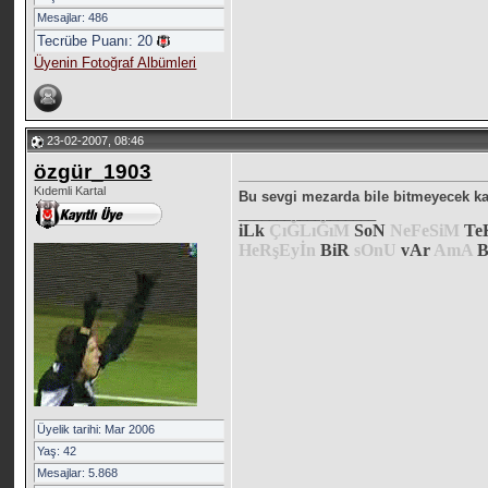
Mesajlar: 486
Tecrübe Puanı:
20
Üyenin Fotoğraf Albümleri
23-02-2007, 08:46
özgür_1903
Kıdemli Kartal
Bu sevgi mezarda bile bitmeyecek kad
__________________
iLk
ÇıĞLıĞıM
SoN
NeFeSiM
Te
HeRşEyİn
BiR
sOnU
vAr
AmA
B
Üyelik tarihi: Mar 2006
Yaş: 42
Mesajlar: 5.868