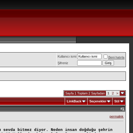
Kullanıcı ismi
Beni hatırla
Şifreniz
Sayfa 1 Toplam 2 Sayfadan
1
2
>
LinkBack
Seçenekler
Stil
#
1
permalink
u sevda bitmez diyor. Neden insan doğduğu şehrin