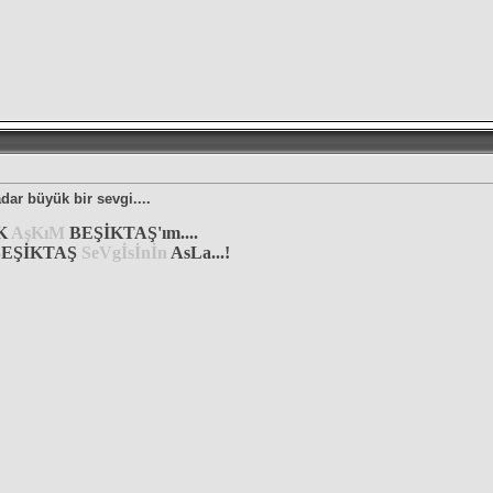
ar büyük bir sevgi....
K
AşKıM
BEŞİKTAŞ'ım....
EŞİKTAŞ
SeVgİsİnİn
AsLa...!