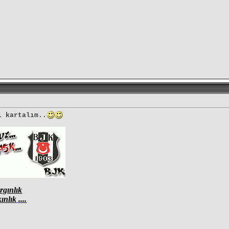
i kartalım..
rgınlık
ınlık
....