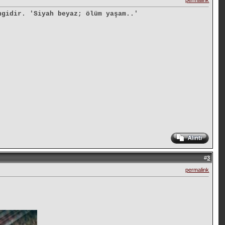
permalink
ngidir. 'Siyah beyaz; ölüm yaşam..'
#
3
permalink