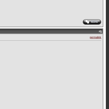
#
5
permalink