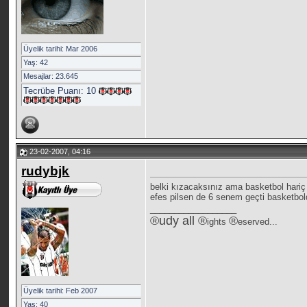
Üyelik tarihi: Mar 2006
Yaş: 42
Mesajlar: 23.645
Tecrübe Puanı:
10
23-02-2007, 04:16
rudybjk
belki kızacaksınız ama basketbol hariç 
efes pilsen de 6 senem geçti basketbol
__________________
®
udy all
®
®
ights
eserved...
Üyelik tarihi: Feb 2007
Yaş: 40