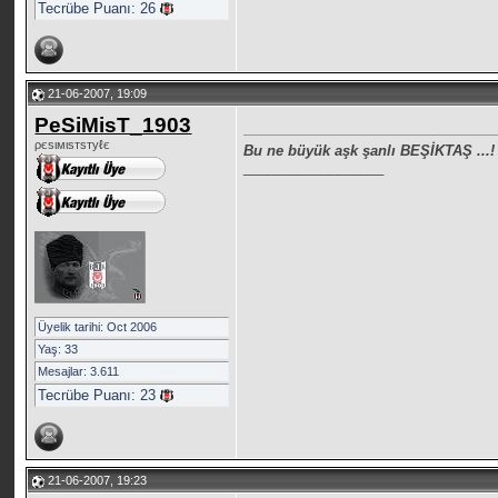
Tecrübe Puanı:
26
21-06-2007, 19:09
PeSiMisT_1903
ρєѕιмιѕтѕтуℓє
Bu ne büyük aşk şanlı BEŞİKTAŞ ...!
__________________
Üyelik tarihi: Oct 2006
Yaş: 33
Mesajlar: 3.611
Tecrübe Puanı:
23
21-06-2007, 19:23