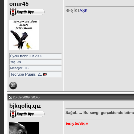
onur45
BEŞİKT
AŞK
Üyelik tarihi: Jun 2006
Yaş: 39
Mesajlar: 112
Tecrübe Puanı:
21
20-02-2009, 20:45
bjkqoliq.qız
SağoL ... Bu sevgi gerçektende bitm
__________________
๒єşเкtคşк...