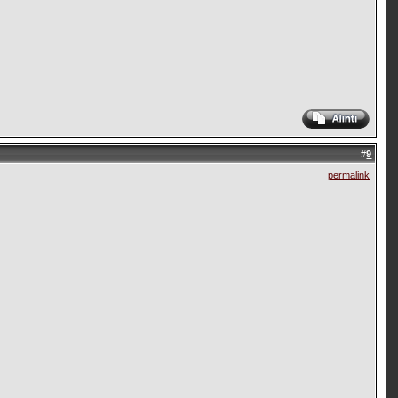
#
9
permalink