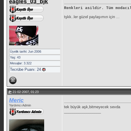
eagles_03_bjk
Renkleri asildir. Tüm modacı
tşkk..ler güzel paylaşımın için ...
Üyelik tarihi: Jun 2006
Yaş: 43
Mesajlar: 3.322
Tecrübe Puanı:
24
21-02-2007, 01:23
Meric
Yardımcı Admin
tek büyük aşk,bitmeyecek sevda
__________________