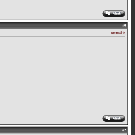
#
6
permalink
#
7