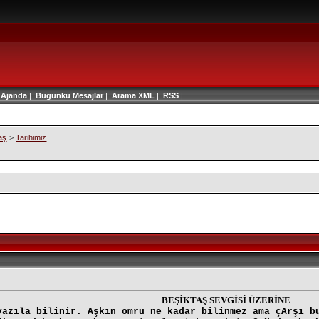
|
Ajanda
|
Bugünkü Mesajlar
|
Arama
XML
|
RSS
|
aş
>
Tarihimiz
BEŞİKTAŞ SEVGİSİ ÜZERİNE
yazıla bilinir. Aşkın ömrü ne kadar bilinmez ama çArşı b