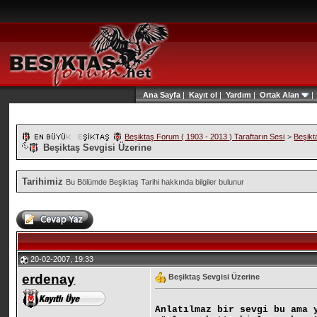
Ana Sayfa
|
Kayıt ol
|
Yardım
|
Ortak Alan
Beşiktaş Forum ( 1903 - 2013 ) Taraftarın Sesi
>
Beşikt
Beşiktaş Sevgisi Üzerine
Tarihimiz
Bu Bölümde Beşiktaş Tarihi hakkında bilgiler bulunur
20-02-2007, 19:33
erdenay
Beşiktaş Sevgisi Üzerine
Anlatılmaz bir sevgi bu ama 