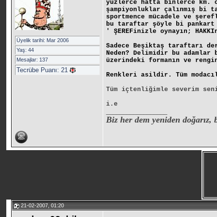
yüzlerce hatta binlerce km. 
şampiyonluklar çalınmış bi t
sportmence mücadele ve şeref
bu taraftar şöyle bi pankart
' ŞEREFinizle oynayın; HAKKI
Üyelik tarihi: Mar 2006
Sadece Beşiktaş taraftarı de
Yaş: 44
Neden? Delimidir bu adamlar 
Mesajlar: 137
üzerindeki formanın ve rengi
Tecrübe Puanı:
21
Renkleri asildir. Tüm modacı
Tüm içtenliğimle severim sen
i.e
__________________
Biz her dem yeniden doğarız, 
21-02-2007, 01:20