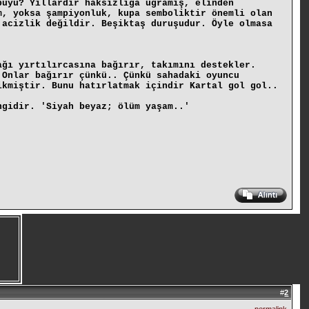
büyü? Yıllardır haksızlığa uğramış, elinden
m, yoksa şampiyonluk, kupa semboliktir önemli olan
 acizlik değildir. Beşiktaş duruşudur. Öyle olmasa
ağı yırtılırcasına bağırır, takımını destekler.
 Onlar bağırır çünkü.. Çünkü sahadaki oyuncu
ikmiştir. Bunu hatırlatmak içindir Kartal gol gol..
ngidir. 'Siyah beyaz; ölüm yaşam..'
#
2