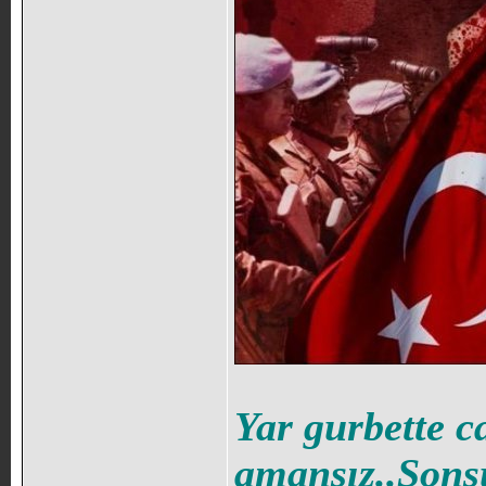
Yar gurbette c
amansız..Sons