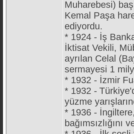
Muharebesi) baş
Kemal Paşa hare
ediyordu.
* 1924 - İş Bank
İktisat Vekili, 
ayrılan Celal (Ba
sermayesi 1 milyo
* 1932 - İzmir Fua
* 1932 - Türkiye
yüzme yarışlarınd
* 1936 - İngilter
bağımsızlığını ve
* 1936 - İlk sesl