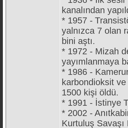
kanalından yapıl
* 1957 - Transis
yalnızca 7 olan r
bini aştı.
* 1972 - Mizah d
yayımlanmaya ba
* 1986 - Kamerun
karbondioksit ve
1500 kişi öldü.
* 1991 - İstinye 
* 2002 - Anıtkabi
Kurtuluş Savaş