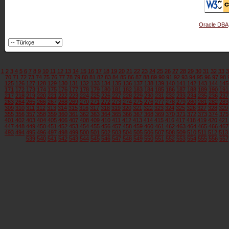
Oracle DBA
1
2
3
4
5
6
7
8
9
10
11
12
13
14
15
16
17
18
19
20
21
22
23
24
25
26
27
28
29
30
31
32
33
3
70
71
72
73
74
75
76
77
78
79
80
81
82
83
84
85
86
87
88
89
90
91
92
93
94
95
96
97
98
125
126
127
128
129
130
131
132
133
134
135
136
137
138
139
140
141
142
143
144
145
171
172
173
174
175
176
177
178
179
180
181
182
183
184
185
186
187
188
189
190
191
217
218
219
220
221
222
223
224
225
226
227
228
229
230
231
232
233
234
235
236
237
263
264
265
266
267
268
269
270
271
272
273
274
275
276
277
278
279
280
281
282
283
309
310
311
312
313
314
315
316
317
318
319
320
321
322
323
324
325
326
327
328
329
355
356
357
358
359
360
361
362
363
364
365
366
367
368
369
370
371
372
373
374
375
401
402
403
404
405
406
407
408
409
410
411
412
413
414
415
416
417
418
419
420
421
447
448
449
450
451
452
453
454
455
456
457
458
459
460
461
462
463
464
465
466
467
493
494
495
496
497
498
499
500
501
502
503
504
505
506
507
508
509
510
511
512
513
539
540
541
542
543
544
545
546
547
548
549
550
551
552
553
554
555
556
557