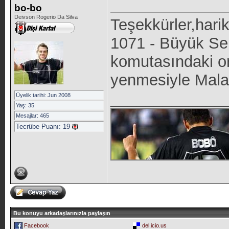
bo-bo
Deivson Rogerio Da Silva
Teşekkürler,harik
1071 - Büyük Se
komutasındaki or
yenmesiyle Malaz
_____________
Üyelik tarihi: Jun 2008
Yaş: 35
Mesajlar: 465
Tecrübe Puanı:
19
Bu konuyu arkadaşlarınızla paylaşın
Facebook
del.icio.us