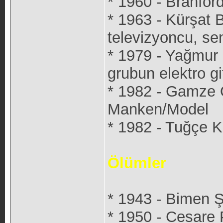
* 1960 - Branfor
* 1963 - Kürşat 
televizyoncu, sen
* 1979 - Yağmur
grubun elektro git
* 1982 - Gamze 
Manken/Model
* 1982 - Tuğçe 
Ölümler
* 1943 - Bimen 
* 1950 - Cesare 