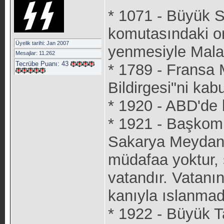
* 1071 - Büyük S
komutasındaki or
Üyelik tarihi: Jan 2007
yenmesiyle Malaz
Mesajlar: 11.262
Tecrübe Puanı:
43
* 1789 - Fransa M
Bildirgesi"ni kabul
* 1920 - ABD'de k
* 1921 - Başkom
Sakarya Meydan 
müdafaa yoktur, 
vatandır. Vatanın
kanıyla ıslanmad
* 1922 - Büyük 