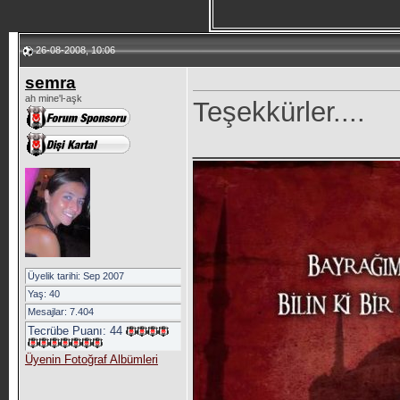
26-08-2008, 10:06
semra
ah mine'l-aşk
Teşekkürler....
_____________
Üyelik tarihi: Sep 2007
Yaş: 40
Mesajlar: 7.404
Tecrübe Puanı:
44
Üyenin Fotoğraf Albümleri