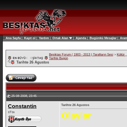
Ana Sayfa
|
Kayıt ol
|
Yardım
|
Ortak Alan
|
Ajanda
|
Bugünkü Mesajlar
|
Ara
Beşiktaş Forum ( 1903 - 2013 ) Taraftarın Sesi
>
Kültür 
Tarihte Bugün
Tarihte 26 Agustos
25-08-2008, 23:45
Constantin
Tarihte 26 Agustos
ยŦยк
Olaylar