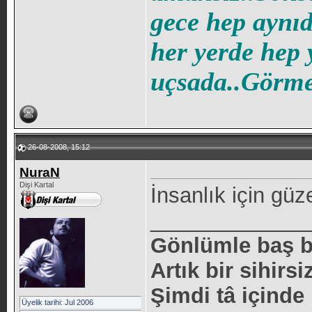
gece hep aynıd
her yerde hep 
uçsada..Görmez
26-08-2008, 15:12
NuraN
Dişi Kartal
İnsanlık için güz
_____________
Gönlümle baş 
Artık bir sihirsi
Şimdi tâ içind
Üyelik tarihi: Jul 2006