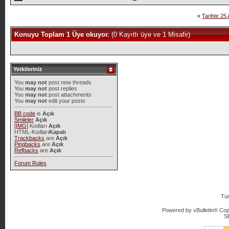
«
Tarihte 25
Konuyu Toplam 1 Üye okuyor.
(0 Kayıtlı üye ve 1 Misafir)
Yetkileriniz
You
may not
post new threads
You
may not
post replies
You
may not
post attachments
You
may not
edit your posts
BB code
is
Açık
Smileler
Açık
[IMG]
Kodları
Açık
HTML-Kodları
Kapalı
Trackbacks
are
Açık
Pingbacks
are
Açık
Refbacks
are
Açık
Forum Rules
Tü
Powered by vBulletin® Copy
S