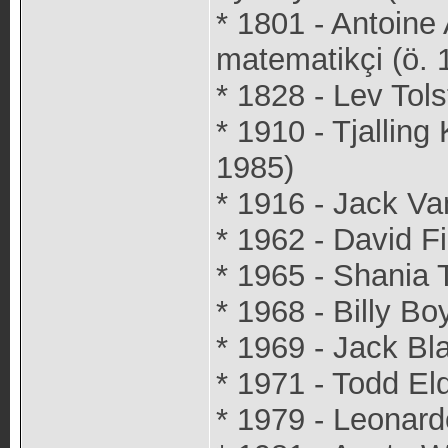
* 1801 - Antoine
matematikçi (ö. 
* 1828 - Lev Tol
* 1910 - Tjallin
1985)
* 1916 - Jack Va
* 1962 - David F
* 1965 - Shania 
* 1968 - Billy Bo
* 1969 - Jack Bl
* 1971 - Todd El
* 1979 - Leonardo