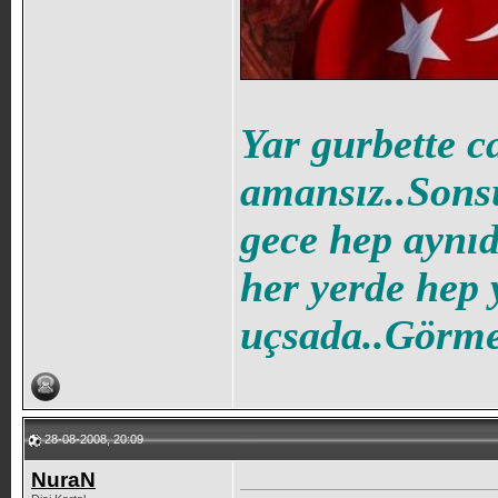
Yar gurbette c
amansız..Sons
gece hep aynıd
her yerde hep 
uçsada..Görmez
28-08-2008, 20:09
NuraN