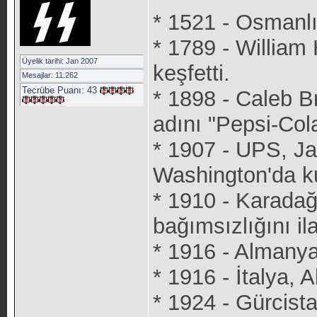
* 1521 - Osmanlı 
* 1789 - William 
Üyelik tarihi: Jan 2007
keşfetti.
Mesajlar: 11.262
Tecrübe Puanı:
43
* 1898 - Caleb B
adını "Pepsi-Cola
* 1907 - UPS, Ja
Washington'da k
* 1910 - Karadağ
bağımsızlığını ila
* 1916 - Almanya
* 1916 - İtalya, 
* 1924 - Gürcist