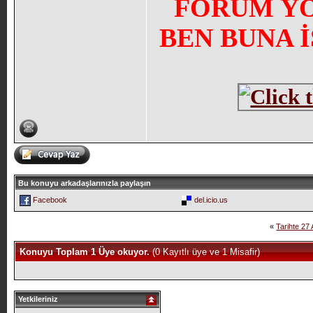
FORUM YÖN
BEN BUNA 
Bu konuyu arkadaşlarınızla paylaşın
Facebook
del.icio.us
«
Tarihte 27
Konuyu Toplam 1 Üye okuyor.
(0 Kayıtlı üye ve 1 Misafir)
Yetkileriniz