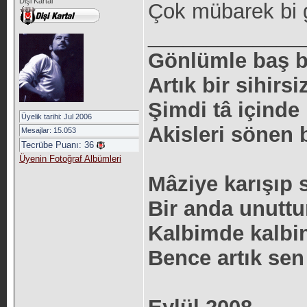
Dişi Kartal
Çok mübarek bi 
_____________
Gönlümle baş 
Artık bir sihirsi
Şimdi tâ içind
Üyelik tarihi: Jul 2006
Akisleri sönen b
Mesajlar: 15.053
Tecrübe Puanı:
36
Üyenin Fotoğraf Albümleri
Mâziye karışıp
Bir anda unuttu
Kalbimde kalbin
Bence artık sen