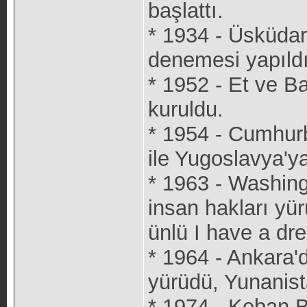
başlattı.
* 1934 - Üsküdar
denemesi yapıldı
* 1952 - Et ve 
kuruldu.
* 1954 - Cumhur
ile Yugoslavya'ya 
* 1963 - Washingt
insan hakları yü
ünlü I have a dr
* 1964 - Ankara'
yürüdü, Yunanista
* 1974 - Keban B