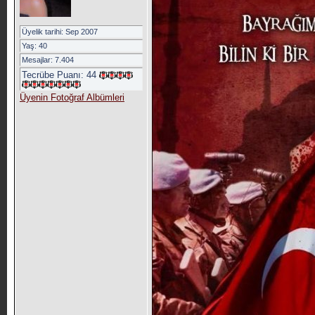
Üyelik tarihi: Sep 2007
Yaş: 40
Mesajlar: 7.404
Tecrübe Puanı:
44
Üyenin Fotoğraf Albümleri