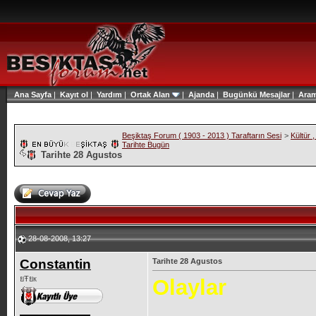
Ana Sayfa
|
Kayıt ol
|
Yardım
|
Ortak Alan
|
Ajanda
|
Bugünkü Mesajlar
|
Ara
Beşiktaş Forum ( 1903 - 2013 ) Taraftarın Sesi
>
Kültür 
Tarihte Bugün
Tarihte 28 Agustos
28-08-2008, 13:27
Constantin
Tarihte 28 Agustos
ยŦยк
Olaylar