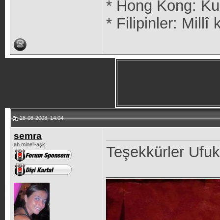
* Hong Kong: Kur
* Filipinler: Mil
28-08-2008, 14:04
semra
ah mine'l-aşk
Teşekkürler Ufuk.
_____________