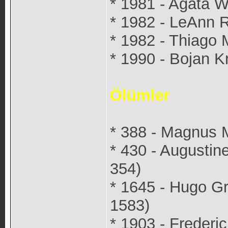
* 1981 - Agata Wr
* 1982 - LeAnn R
* 1982 - Thiago M
* 1990 - Bojan Kr
Ölümler
* 388 - Magnus 
* 430 - Augustine
354)
* 1645 - Hugo Gro
1583)
* 1903 - Frederi