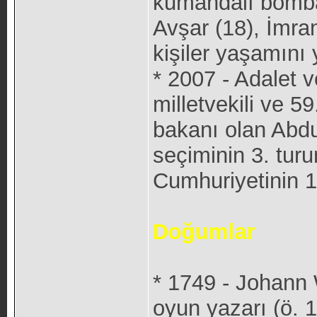
kumandalı bombal
Avşar (18), İmran
kişiler yaşamını y
* 2007 - Adalet 
milletvekili ve 5
bakanı olan Abd
seçiminin 3. tur
Cumhuriyetinin 1
Doğumlar
* 1749 - Johann
oyun yazarı (ö. 