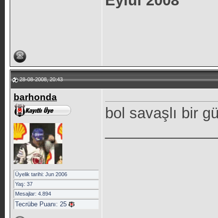
Eylül 2008
28-08-2008, 20:43
barhonda
bol savaşlı bir 
_____________
Üyelik tarihi: Jun 2006
Yaş: 37
Mesajlar: 4.894
Tecrübe Puanı:
25