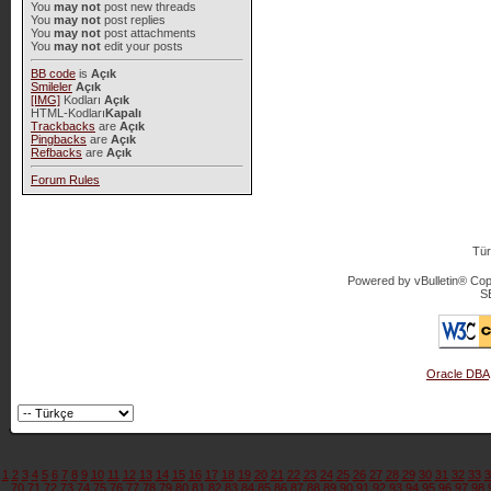
You
may not
post new threads
You
may not
post replies
You
may not
post attachments
You
may not
edit your posts
BB code
is
Açık
Smileler
Açık
[IMG]
Kodları
Açık
HTML-Kodları
Kapalı
Trackbacks
are
Açık
Pingbacks
are
Açık
Refbacks
are
Açık
Forum Rules
Tür
Powered by vBulletin® Copy
S
Oracle DBA
1
2
3
4
5
6
7
8
9
10
11
12
13
14
15
16
17
18
19
20
21
22
23
24
25
26
27
28
29
30
31
32
33
3
70
71
72
73
74
75
76
77
78
79
80
81
82
83
84
85
86
87
88
89
90
91
92
93
94
95
96
97
98