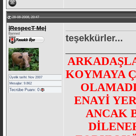
28-08-2008, 20:47
|RespecT Me|
Banned
teşekkürler...
_____________
ARKADAŞLA
KOYMAYA Ç
Üyelik tarihi: Nov 2007
OLAMADI
Mesajlar: 9.862
Tecrübe Puanı:
0
ENAYİ YE
ANCAK 
DİLENE