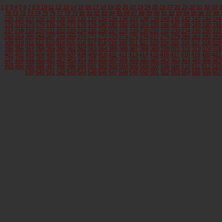
1
2
3
4
5
6
7
8
9
10
11
12
13
14
15
16
17
18
19
20
21
22
23
24
25
26
27
28
29
30
31
32
33
3
70
71
72
73
74
75
76
77
78
79
80
81
82
83
84
85
86
87
88
89
90
91
92
93
94
95
96
97
98
125
126
127
128
129
130
131
132
133
134
135
136
137
138
139
140
141
142
143
144
145
171
172
173
174
175
176
177
178
179
180
181
182
183
184
185
186
187
188
189
190
191
217
218
219
220
221
222
223
224
225
226
227
228
229
230
231
232
233
234
235
236
237
263
264
265
266
267
268
269
270
271
272
273
274
275
276
277
278
279
280
281
282
283
309
310
311
312
313
314
315
316
317
318
319
320
321
322
323
324
325
326
327
328
329
355
356
357
358
359
360
361
362
363
364
365
366
367
368
369
370
371
372
373
374
375
401
402
403
404
405
406
407
408
409
410
411
412
413
414
415
416
417
418
419
420
421
447
448
449
450
451
452
453
454
455
456
457
458
459
460
461
462
463
464
465
466
467
493
494
495
496
497
498
499
500
501
502
503
504
505
506
507
508
509
510
511
512
513
539
540
541
542
543
544
545
546
547
548
549
550
551
552
553
554
555
556
557