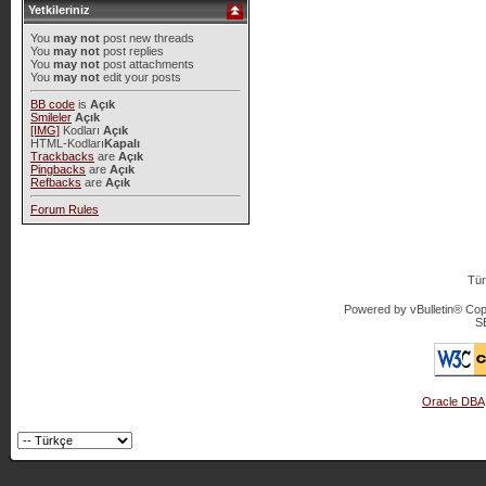
Yetkileriniz
You
may not
post new threads
You
may not
post replies
You
may not
post attachments
You
may not
edit your posts
BB code
is
Açık
Smileler
Açık
[IMG]
Kodları
Açık
HTML-Kodları
Kapalı
Trackbacks
are
Açık
Pingbacks
are
Açık
Refbacks
are
Açık
Forum Rules
Tür
Powered by vBulletin® Copy
S
Oracle DBA