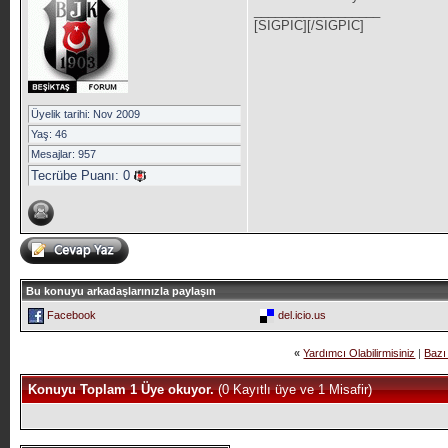
__________________
[SIGPIC][/SIGPIC]
Üyelik tarihi: Nov 2009
Yaş: 46
Mesajlar: 957
Tecrübe Puanı:
0
Bu konuyu arkadaşlarınızla paylaşın
Facebook
del.icio.us
«
Yardımcı Olabilirmisiniz
|
Bazı 
Konuyu Toplam 1 Üye okuyor.
(0 Kayıtlı üye ve 1 Misafir)