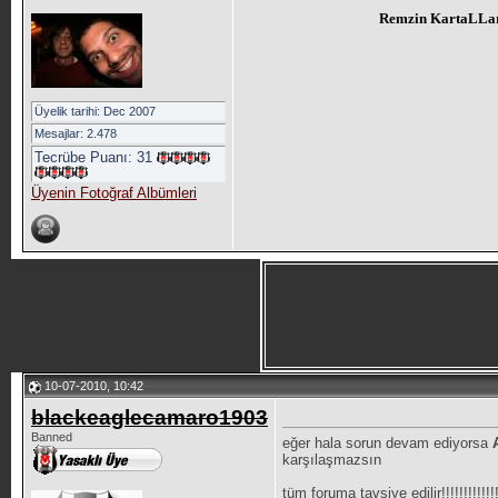
Remzin KartaLLar g
Üyelik tarihi: Dec 2007
Mesajlar: 2.478
Tecrübe Puanı:
31
Üyenin Fotoğraf Albümleri
10-07-2010, 10:42
blackeaglecamaro1903
Banned
eğer hala sorun devam ediyorsa
karşılaşmazsın
tüm foruma tavsiye edilir!!!!!!!!!!!!!!