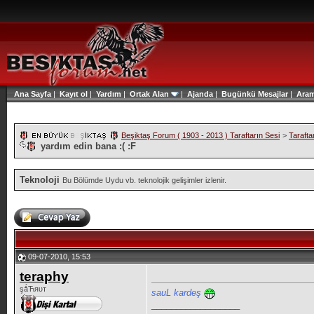
Ana Sayfa
|
Kayıt ol
|
Yardım
|
Ortak Alan
|
Ajanda
|
Bugünkü Mesajlar
|
Ara
Beşiktaş Forum ( 1903 - 2013 ) Taraftarın Sesi
>
Tarafta
yardım edin bana :( :F
Teknoloji
Bu Bölümde Uydu vb. teknolojik gelişimler izlenir.
09-07-2010, 15:53
teraphy
şǻЋяυт
sauL kardeş
__________________