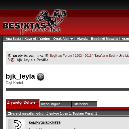
Ana Sayfa
|
Kayıt ol
|
Yardım
|
Ortak Alan
|
Ajanda
|
Bugünkü Mesajlar
|
Ara
Beşiktaş Forum ( 1903 - 2013 ) Taraftarın Sesi
>
Üye Lis
bjk_leyla's Profile
bjk_leyla
Dişi Kartal
Ziyaretçi Defteri
Kişisel Bilgiler
Istatistikler
Ziyaretçi mesajları görüntüleniyor 1 den
1.
Toplam Mesaj:
1
ŞAMPİYONBJKMETE