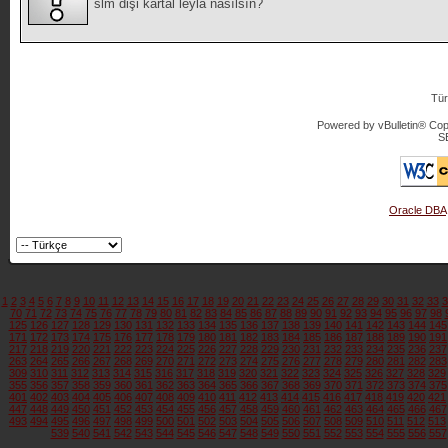
slm dişi kartal leyla nasılsın?
Tür
Powered by vBulletin® Copy
S
Oracle DBA
1
2
3
4
5
6
7
8
9
10
11
12
13
14
15
16
17
18
19
20
21
22
23
24
25
26
27
28
29
30
31
32
33
3
70
71
72
73
74
75
76
77
78
79
80
81
82
83
84
85
86
87
88
89
90
91
92
93
94
95
96
97
98
125
126
127
128
129
130
131
132
133
134
135
136
137
138
139
140
141
142
143
144
145
171
172
173
174
175
176
177
178
179
180
181
182
183
184
185
186
187
188
189
190
191
217
218
219
220
221
222
223
224
225
226
227
228
229
230
231
232
233
234
235
236
237
263
264
265
266
267
268
269
270
271
272
273
274
275
276
277
278
279
280
281
282
283
309
310
311
312
313
314
315
316
317
318
319
320
321
322
323
324
325
326
327
328
329
355
356
357
358
359
360
361
362
363
364
365
366
367
368
369
370
371
372
373
374
375
401
402
403
404
405
406
407
408
409
410
411
412
413
414
415
416
417
418
419
420
421
447
448
449
450
451
452
453
454
455
456
457
458
459
460
461
462
463
464
465
466
467
493
494
495
496
497
498
499
500
501
502
503
504
505
506
507
508
509
510
511
512
513
539
540
541
542
543
544
545
546
547
548
549
550
551
552
553
554
555
556
557