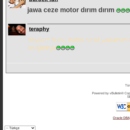
jawa ceze motor dırım dırım
teraphy
nayırrrr bunu bana nasıl yabarsın 
asdjbdsjd
Tür
Powered by vBulletin® Copy
S
Oracle DBA