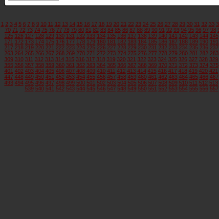
1
2
3
4
5
6
7
8
9
10
11
12
13
14
15
16
17
18
19
20
21
22
23
24
25
26
27
28
29
30
31
32
33
3
70
71
72
73
74
75
76
77
78
79
80
81
82
83
84
85
86
87
88
89
90
91
92
93
94
95
96
97
98
125
126
127
128
129
130
131
132
133
134
135
136
137
138
139
140
141
142
143
144
145
171
172
173
174
175
176
177
178
179
180
181
182
183
184
185
186
187
188
189
190
191
217
218
219
220
221
222
223
224
225
226
227
228
229
230
231
232
233
234
235
236
237
263
264
265
266
267
268
269
270
271
272
273
274
275
276
277
278
279
280
281
282
283
309
310
311
312
313
314
315
316
317
318
319
320
321
322
323
324
325
326
327
328
329
355
356
357
358
359
360
361
362
363
364
365
366
367
368
369
370
371
372
373
374
375
401
402
403
404
405
406
407
408
409
410
411
412
413
414
415
416
417
418
419
420
421
447
448
449
450
451
452
453
454
455
456
457
458
459
460
461
462
463
464
465
466
467
493
494
495
496
497
498
499
500
501
502
503
504
505
506
507
508
509
510
511
512
513
539
540
541
542
543
544
545
546
547
548
549
550
551
552
553
554
555
556
557