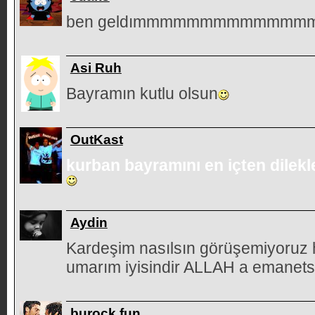
ben geldımmmmmmmmmmmmm
Asi Ruh
Bayramın kutlu olsun
OutKast
kurban bayramını en içten dilekle
Aydin
Kardeşim nasılsın görüşemiyoruz 
umarım iyisindir ALLAH a emanetsi
burock fun