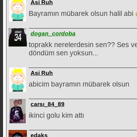
Asi Ruh
Bayramın mübarek olsun halil abi
dogan_cordoba
toprakk nerelerdesin sen?? Ses v
döndüm sen yoksun...
Asi Ruh
abicim bayramın mübarek olsun
carsı_84_89
ikinci golu kim attı
edaks