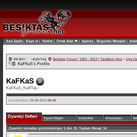
Ana Sayfa
|
Kayıt ol
|
Yardım
|
Ortak Alan
|
Ajanda
|
Bugünkü Mesajlar
|
Ara
Beşiktaş Forum ( 1903 - 2013 ) Taraftarın Sesi
>
Üye Lis
KaFKaS's Profile
KaFKaS
KaFKaS_KaRTaLı
son Aktivitesi:
29-09-2014
06:48
Ziyaretçi Defteri
Kişisel Bilgiler
Istatistikler
Arkadaşları
İle
Ziyaretçi mesajları görüntüleniyor 1 den
10.
Toplam Mesaj:
14