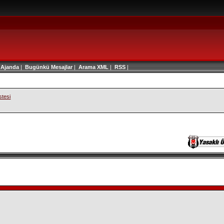
|
Ajanda
|
Bugünkü Mesajlar
|
Arama
XML
|
RSS
|
stesi