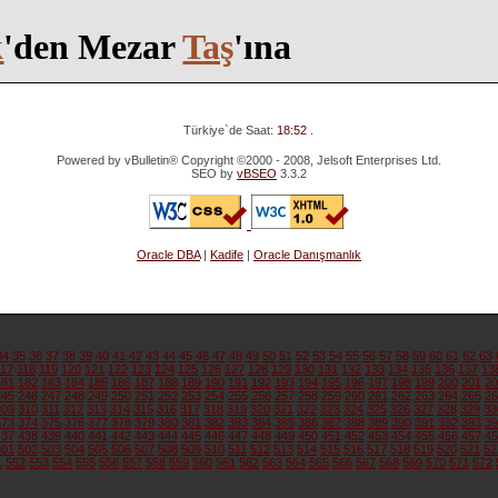
k
'den Mezar
Taş
'ına
Türkiye`de Saat:
18:52
.
Powered by vBulletin® Copyright ©2000 - 2008, Jelsoft Enterprises Ltd.
SEO by
vBSEO
3.3.2
Oracle DBA
|
Kadife
|
Oracle Danışmanlık
34
35
36
37
38
39
40
41
42
43
44
45
46
47
48
49
50
51
52
53
54
55
56
57
58
59
60
61
62
63
117
118
119
120
121
122
123
124
125
126
127
128
129
130
131
132
133
134
135
136
137
13
181
182
183
184
185
186
187
188
189
190
191
192
193
194
195
196
197
198
199
200
201
20
245
246
247
248
249
250
251
252
253
254
255
256
257
258
259
260
261
262
263
264
265
26
309
310
311
312
313
314
315
316
317
318
319
320
321
322
323
324
325
326
327
328
329
33
373
374
375
376
377
378
379
380
381
382
383
384
385
386
387
388
389
390
391
392
393
39
437
438
439
440
441
442
443
444
445
446
447
448
449
450
451
452
453
454
455
456
457
45
501
502
503
504
505
506
507
508
509
510
511
512
513
514
515
516
517
518
519
520
521
52
1
552
553
554
555
556
557
558
559
560
561
562
563
564
565
566
567
568
569
570
571
572