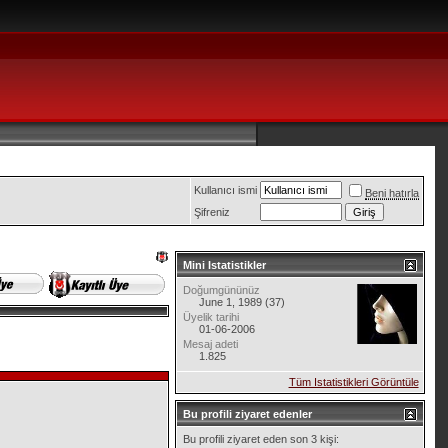
Kullanıcı ismi
Beni hatırla
Şifreniz
Mini Istatistikler
Doğumgününüz
June 1, 1989 (37)
Üyelik tarihi
01-06-2006
Mesaj adeti
1.825
Tüm Istatistikleri Görüntüle
Bu profili ziyaret edenler
Bu profili ziyaret eden son 3 kişi: