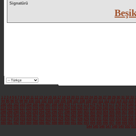
Signatürü
Beşi
1
2
3
4
5
6
7
8
9
10
11
12
13
14
15
16
17
18
19
20
21
22
23
24
25
26
27
28
29
30
31
32
33
94
95
96
97
98
99
100
101
102
103
104
105
106
107
108
109
110
111
112
113
114
115
116
160
161
162
163
164
165
166
167
168
169
170
171
172
173
174
175
176
177
178
179
180
224
225
226
227
228
229
230
231
232
233
234
235
236
237
238
239
240
241
242
243
244
288
289
290
291
292
293
294
295
296
297
298
299
300
301
302
303
304
305
306
307
308
352
353
354
355
356
357
358
359
360
361
362
363
364
365
366
367
368
369
370
371
372
416
417
418
419
420
421
422
423
424
425
426
427
428
429
430
431
432
433
434
435
436
480
481
482
483
484
485
486
487
488
489
490
491
492
493
494
495
496
497
498
499
500
544
545
546
547
548
549
550
55