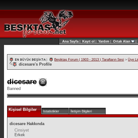
Ana Sayfa
|
Kayıt ol
|
Yardım
|
Ortak Alan
Beşiktaş Forum ( 1903 - 2013 ) Taraftarın Sesi
>
Üye Li
dicesare's Profile
dicesare
Banned
Kişisel Bilgiler
Istatistikler
İletişim Bilgileri
dicesare Hakkında
Cinsiyet
Erkek