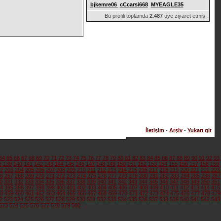
bjkemre06
cCcarsi668
MYEAGLE35
Bu profili toplamda
2.487
üye ziyaret etmiş.
İletişim
-
Arşiv
-
Yukarı git
64
65
66
67
68
69
70
71
72
73
74
75
76
77
78
79
80
81
82
83
84
85
86
87
88
89
90
91
92
93
8
139
140
141
142
143
144
145
146
147
148
149
150
151
152
153
154
155
156
157
158
159
2
203
204
205
206
207
208
209
210
211
212
213
214
215
216
217
218
219
220
221
222
223
6
267
268
269
270
271
272
273
274
275
276
277
278
279
280
281
282
283
284
285
286
287
0
331
332
333
334
335
336
337
338
339
340
341
342
343
344
345
346
347
348
349
350
351
4
395
396
397
398
399
400
401
402
403
404
405
406
407
408
409
410
411
412
413
414
415
8
459
460
461
462
463
464
465
466
467
468
469
470
471
472
473
474
475
476
477
478
479
2
523
524
525
526
527
528
529
530
531
532
533
534
535
536
537
538
539
540
541
542
543
573
574
575
576
577
578
579
580