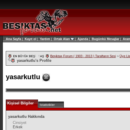
Ana Sayfa
|
Kayıt ol
|
Yardım
|
Ortak Alan
|
Ajanda
|
Bugünkü Mesajlar
|
Ara
Beşiktaş Forum ( 1903 - 2013 ) Taraftarın Sesi
>
Üye Lis
yasarkutlu's Profile
yasarkutlu
Kişisel Bilgiler
Istatistikler
yasarkutlu Hakkında
Cinsiyet
Erkek