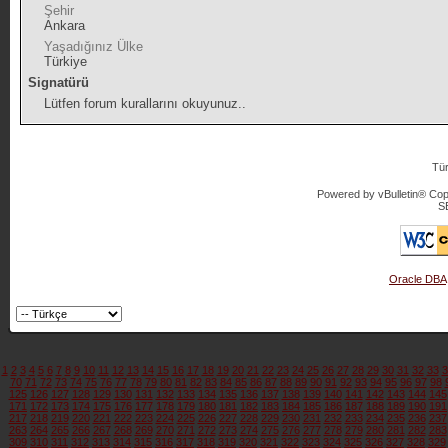
Şehir
Ankara
Yaşadığınız Ülke
Türkiye
Signatürü
Lütfen forum kurallarını okuyunuz..
Tür
Powered by vBulletin® Copy
S
Oracle DBA
1
2
3
4
5
6
7
8
9
10
11
12
13
14
15
16
17
18
19
20
21
22
23
24
25
26
27
28
29
30
31
32
33
3
70
71
72
73
74
75
76
77
78
79
80
81
82
83
84
85
86
87
88
89
90
91
92
93
94
95
96
97
98
125
126
127
128
129
130
131
132
133
134
135
136
137
138
139
140
141
142
143
144
145
171
172
173
174
175
176
177
178
179
180
181
182
183
184
185
186
187
188
189
190
191
217
218
219
220
221
222
223
224
225
226
227
228
229
230
231
232
233
234
235
236
237
263
264
265
266
267
268
269
270
271
272
273
274
275
276
277
278
279
280
281
282
283
309
310
311
312
313
314
315
316
317
318
319
320
321
322
323
324
325
326
327
328
329