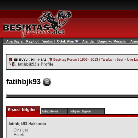
Ana Sayfa
|
Kayıt ol
|
Yardım
|
Ortak Alan
|
Ajanda
|
Bugünkü Mesajlar
|
Ara
Beşiktaş Forum ( 1903 - 2013 ) Taraftarın Sesi
>
Üye Lis
fatihbjk93's Profile
fatihbjk93
Kişisel Bilgiler
Istatistikler
İletişim Bilgileri
fatihbjk93 Hakkında
Cinsiyet
Erkek