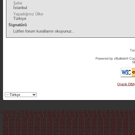
Şehir
İstanbul
Yaşadığınız Ülke
Türkiye
Signatürü
Lütfen forum kurallarını okuyunuz..
Tür
Powered by vBulletin® Copy
S
Oracle DBA
1
2
3
4
5
6
7
8
9
10
11
12
13
14
15
16
17
18
19
20
21
22
23
24
25
26
27
28
29
30
31
32
33
3
70
71
72
73
74
75
76
77
78
79
80
81
82
83
84
85
86
87
88
89
90
91
92
93
94
95
96
97
98
125
126
127
128
129
130
131
132
133
134
135
136
137
138
139
140
141
142
143
144
145
171
172
173
174
175
176
177
178
179
180
181
182
183
184
185
186
187
188
189
190
191
217
218
219
220
221
222
223
224
225
226
227
228
229
230
231
232
233
234
235
236
237
263
264
265
266
267
268
269
270
271
272
273
274
275
276
277
278
279
280
281
282
283
309
310
311
312
313
314
315
316
317
318
319
320
321
322
323
324
325
326
327
328
329