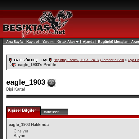
Ana Sayfa
|
Kayıt ol
|
Yardım
|
Ortak Alan
|
Ajanda
|
Bugünkü Mesajlar
|
Ara
Beşiktaş Forum ( 1903 - 2013 ) Taraftarın Sesi
>
Üye Lis
eagle_1903's Profile
eagle_1903
Dişi Kartal
Kişisel Bilgiler
Istatistikler
eagle_1903 Hakkında
Cinsiyet
Bayan