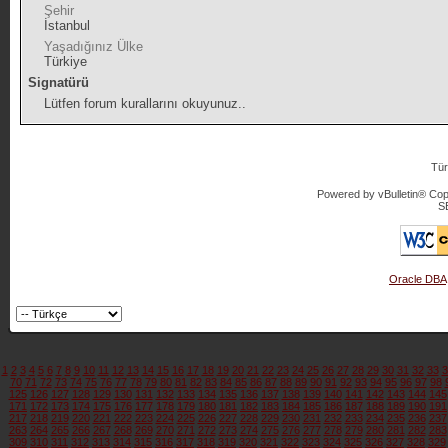
Şehir
İstanbul
Yaşadığınız Ülke
Türkiye
Signatürü
Lütfen forum kurallarını okuyunuz..
Tür
Powered by vBulletin® Copy
S
Oracle DBA
1
2
3
4
5
6
7
8
9
10
11
12
13
14
15
16
17
18
19
20
21
22
23
24
25
26
27
28
29
30
31
32
33
3
70
71
72
73
74
75
76
77
78
79
80
81
82
83
84
85
86
87
88
89
90
91
92
93
94
95
96
97
98
125
126
127
128
129
130
131
132
133
134
135
136
137
138
139
140
141
142
143
144
145
171
172
173
174
175
176
177
178
179
180
181
182
183
184
185
186
187
188
189
190
191
217
218
219
220
221
222
223
224
225
226
227
228
229
230
231
232
233
234
235
236
237
263
264
265
266
267
268
269
270
271
272
273
274
275
276
277
278
279
280
281
282
283
309
310
311
312
313
314
315
316
317
318
319
320
321
322
323
324
325
326
327
328
329