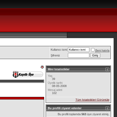
Kullanıcı ismi
Beni hatırla
Şifreniz
Mini Istatistikler
Yaş
39
Üyelik tarihi
08-05-2008
Mesaj adeti
102
Tüm Istatistikleri Görüntüle
Bu profili ziyaret edenler
Bu profili toplamda
563
üye ziyaret etmiş.