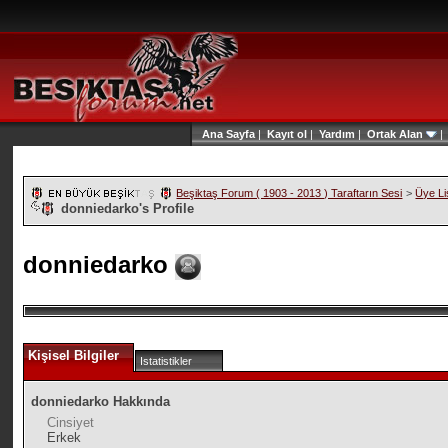
Ana Sayfa
|
Kayıt ol
|
Yardım
|
Ortak Alan
Beşiktaş Forum ( 1903 - 2013 ) Taraftarın Sesi
>
Üye Li
donniedarko's Profile
donniedarko
Kişisel Bilgiler
Istatistikler
donniedarko Hakkında
Cinsiyet
Erkek