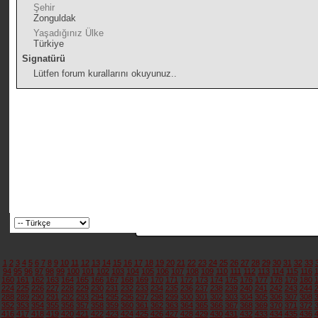
Şehir
Zonguldak
Yaşadığınız Ülke
Türkiye
Signatürü
Lütfen forum kurallarını okuyunuz..
1
2
3
4
5
6
7
8
9
10
11
12
13
14
15
16
17
18
19
20
21
22
23
24
25
26
27
28
29
30
31
32
33
94
95
96
97
98
99
100
101
102
103
104
105
106
107
108
109
110
111
112
113
114
115
116
160
161
162
163
164
165
166
167
168
169
170
171
172
173
174
175
176
177
178
179
180
224
225
226
227
228
229
230
231
232
233
234
235
236
237
238
239
240
241
242
243
244
288
289
290
291
292
293
294
295
296
297
298
299
300
301
302
303
304
305
306
307
308
352
353
354
355
356
357
358
359
360
361
362
363
364
365
366
367
368
369
370
371
372
416
417
418
419
420
421
422
423
424
425
426
427
428
429
430
431
432
433
434
435
436