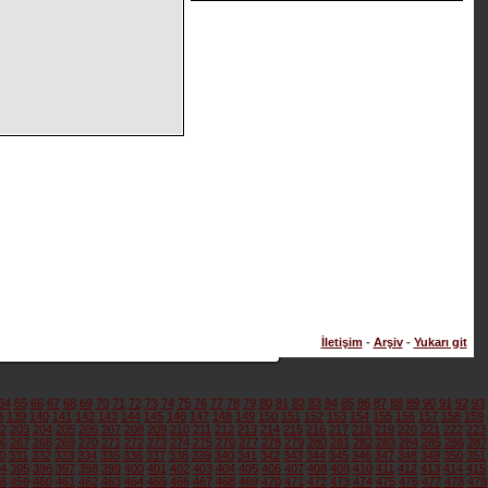
İletişim
-
Arşiv
-
Yukarı git
64
65
66
67
68
69
70
71
72
73
74
75
76
77
78
79
80
81
82
83
84
85
86
87
88
89
90
91
92
93
8
139
140
141
142
143
144
145
146
147
148
149
150
151
152
153
154
155
156
157
158
159
2
203
204
205
206
207
208
209
210
211
212
213
214
215
216
217
218
219
220
221
222
223
6
267
268
269
270
271
272
273
274
275
276
277
278
279
280
281
282
283
284
285
286
287
0
331
332
333
334
335
336
337
338
339
340
341
342
343
344
345
346
347
348
349
350
351
4
395
396
397
398
399
400
401
402
403
404
405
406
407
408
409
410
411
412
413
414
415
8
459
460
461
462
463
464
465
466
467
468
469
470
471
472
473
474
475
476
477
478
479