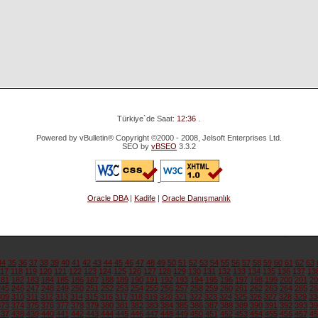
Türkiye`de Saat:
12:36
.
Powered by vBulletin® Copyright ©2000 - 2008, Jelsoft Enterprises Ltd.
SEO by
vBSEO
3.3.2
Oracle DBA
|
Kadife
|
Oracle Danışmanlık
34
35
36
37
38
39
40
41
42
43
44
45
46
47
48
49
50
51
52
53
54
55
56
57
58
59
60
61
62
63
117
118
119
120
121
122
123
124
125
126
127
128
129
130
131
132
133
134
135
136
137
13
181
182
183
184
185
186
187
188
189
190
191
192
193
194
195
196
197
198
199
200
201
20
245
246
247
248
249
250
251
252
253
254
255
256
257
258
259
260
261
262
263
264
265
26
309
310
311
312
313
314
315
316
317
318
319
320
321
322
323
324
325
326
327
328
329
33
373
374
375
376
377
378
379
380
381
382
383
384
385
386
387
388
389
390
391
392
393
39
437
438
439
440
441
442
443
444
445
446
447
448
449
450
451
452
453
454
455
456
457
45