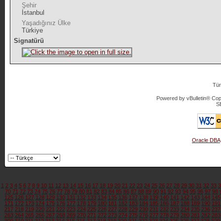
Şehir
İstanbul
Yaşadığınız Ülke
Türkiye
Signatürü
Tür
Powered by vBulletin® Copy
S
Oracle DBA
1
2
3
4
5
6
7
8
9
10
11
12
13
14
15
16
17
18
19
20
21
22
23
24
25
26
27
28
29
30
31
32
33
3
70
71
72
73
74
75
76
77
78
79
80
81
82
83
84
85
86
87
88
89
90
91
92
93
94
95
96
97
98
125
126
127
128
129
130
131
132
133
134
135
136
137
138
139
140
141
142
143
144
145
171
172
173
174
175
176
177
178
179
180
181
182
183
184
185
186
187
188
189
190
191
217
218
219
220
221
222
223
224
225
226
227
228
229
230
231
232
233
234
235
236
237
263
264
265
266
267
268
269
270
271
272
273
274
275
276
277
278
279
280
281
282
283
309
310
311
312
313
314
315
316
317
318
319
320
321
322
323
324
325
326
327
328
329