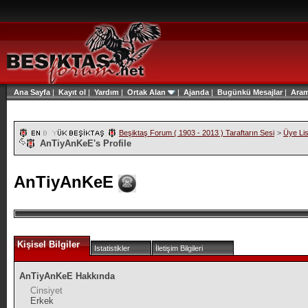
Ana Sayfa
|
Kayıt ol
|
Yardım
|
Ortak Alan
|
Ajanda
|
Bugünkü Mesajlar
|
Ara
Beşiktaş Forum ( 1903 - 2013 ) Taraftarın Sesi
>
Üye Lis
AnTiyAnKeE's Profile
AnTiyAnKeE
Kişisel Bilgiler
Istatistikler
İletişim Bilgileri
AnTiyAnKeE Hakkında
Cinsiyet
Erkek