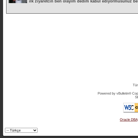
ilk ziyaretcin ben olayim dedim kabul ediyormusunuz b
Tür
Powered by vBulletin® Copy
S
Oracle DBA