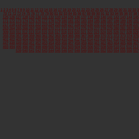
1
2
3
4
5
6
7
8
9
10
11
12
13
14
15
16
17
18
19
20
21
22
23
24
25
26
27
28
29
30
31
32
33
3
70
71
72
73
74
75
76
77
78
79
80
81
82
83
84
85
86
87
88
89
90
91
92
93
94
95
96
97
98
125
126
127
128
129
130
131
132
133
134
135
136
137
138
139
140
141
142
143
144
145
171
172
173
174
175
176
177
178
179
180
181
182
183
184
185
186
187
188
189
190
191
217
218
219
220
221
222
223
224
225
226
227
228
229
230
231
232
233
234
235
236
237
263
264
265
266
267
268
269
270
271
272
273
274
275
276
277
278
279
280
281
282
283
309
310
311
312
313
314
315
316
317
318
319
320
321
322
323
324
325
326
327
328
329
355
356
357
358
359
360
361
362
363
364
365
366
367
368
369
370
371
372
373
374
375
401
402
403
404
405
406
407
408
409
410
411
412
413
414
415
416
417
418
419
420
421
447
448
449
450
451
452
453
454
455
456
457
458
459
460
461
462
463
464
465
466
467
493
494
495
496
497
498
499
500
501
502
503
504
505
506
507
508
509
510
511
512
513
539
540
541
542
543
544
545
546
547
548
549
550
551
552
553
554
555
556
557