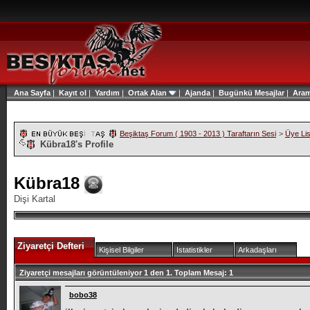
Ana Sayfa
|
Kayıt ol
|
Yardım
|
Ortak Alan
|
Ajanda
|
Bugünkü Mesajlar
|
Ara
Beşiktaş Forum ( 1903 - 2013 ) Taraftarın Sesi
>
Üye Lis
Kübra18's Profile
Kübra18
Dişi Kartal
Ziyaretçi Defteri
Kişisel Bilgiler
Istatistikler
Arkadaşları
Ziyaretçi mesajları görüntüleniyor 1 den
1.
Toplam Mesaj:
1
bobo38