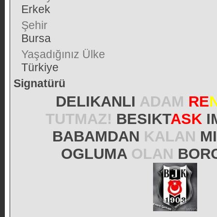
Erkek
Şehir
Bursa
Yaşadığınız Ülke
Türkiye
Signatürü
DELIKANLI
ADAM
RE
TUTMAZ!
BESIKT
ASK
I
BABAMDAN
KALAN
M
OGLUMA
OLAN
BORC