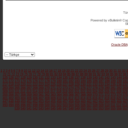
Tür
Powered by vBulletin® Copy
S
Oracle DBA
1
2
3
4
5
6
7
8
9
10
11
12
13
14
15
16
17
18
19
20
21
22
23
24
25
26
27
28
29
30
31
32
33
3
70
71
72
73
74
75
76
77
78
79
80
81
82
83
84
85
86
87
88
89
90
91
92
93
94
95
96
97
98
125
126
127
128
129
130
131
132
133
134
135
136
137
138
139
140
141
142
143
144
145
171
172
173
174
175
176
177
178
179
180
181
182
183
184
185
186
187
188
189
190
191
217
218
219
220
221
222
223
224
225
226
227
228
229
230
231
232
233
234
235
236
237
263
264
265
266
267
268
269
270
271
272
273
274
275
276
277
278
279
280
281
282
283
309
310
311
312
313
314
315
316
317
318
319
320
321
322
323
324
325
326
327
328
329
355
356
357
358
359
360
361
362
363
364
365
366
367
368
369
370
371
372
373
374
375
401
402
403
404
405
406
407
408
409
410
411
412
413
414
415
416
417
418
419
420
421
447
448
449
450
451
452
453
454
455
456
457
458
459
460
461
462
463
464
465
466
467
493
494
495
496
497
498
499
500
501
502
503
504
505
506
507
508
509
510
511
512
513
539
540
541
542
543
544
545
546
547
548
549
550
551
552
553
554
555
556
557