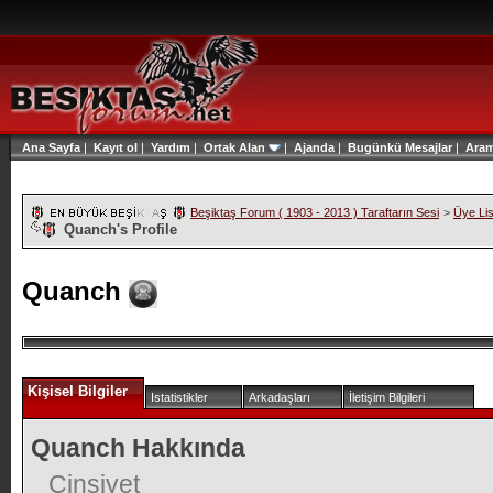
Ana Sayfa
|
Kayıt ol
|
Yardım
|
Ortak Alan
|
Ajanda
|
Bugünkü Mesajlar
|
Ara
Beşiktaş Forum ( 1903 - 2013 ) Taraftarın Sesi
>
Üye Lis
Quanch's Profile
Quanch
Kişisel Bilgiler
Istatistikler
Arkadaşları
İletişim Bilgileri
Quanch Hakkında
Cinsiyet