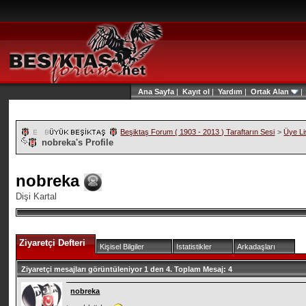
Ana Sayfa
|
Kayıt ol
|
Yardım
|
Ortak Alan
Beşiktaş Forum ( 1903 - 2013 ) Taraftarın Sesi
>
Üye Li
nobreka's Profile
nobreka
Dişi Kartal
Ziyaretçi Defteri
Kişisel Bilgiler
Istatistikler
Arkadaşları
Ziyaretçi mesajları görüntüleniyor 1 den
4.
Toplam Mesaj:
4
nobreka