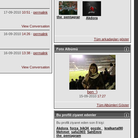
17-09-2010
10:51
-
permalink
the_pentagram
Akdora
View Conversation
16-09-2010
14:26
-
permalink
Tüm arkadaşları göster
Foto Albümü
16-09-2010
13:38
-
permalink
View Conversation
ben :)
15-09-2010
17:27
Tüm Albümleri Göster
Bu profili ziyaret edenler
Bu profili ziyaret eden son 8 kişi:
Akdora
forza_bjk34
gozde_
kralkartal90
Mehmet
safa1903
SahEmre
the_pentagram