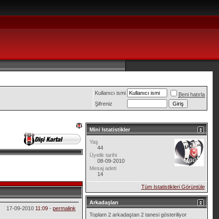
Kullanıcı ismi
Beni hatırla
Şifreniz
Mini Istatistikler
Yaş
44
Üyelik tarihi
08-09-2010
Mesaj adeti
14
Tüm Istatistikleri Görüntüle
Arkadaşları
17-09-2010
11:09
-
permalink
Toplam 2 arkadaştan 2 tanesi gösteriliyor