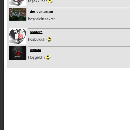
teşekkürler
the_pentagram
hoşgeldin tekrar
nobreka
hoşbulduk
Akdora
Hoşgeldin