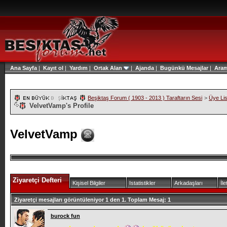
Ana Sayfa
|
Kayıt ol
|
Yardım
|
Ortak Alan
|
Ajanda
|
Bugünkü Mesajlar
|
Ara
Beşiktaş Forum ( 1903 - 2013 ) Taraftarın Sesi
>
Üye Lis
VelvetVamp's Profile
VelvetVamp
Ziyaretçi Defteri
Kişisel Bilgiler
Istatistikler
Arkadaşları
İle
Ziyaretçi mesajları görüntüleniyor 1 den
1.
Toplam Mesaj:
1
burock fun