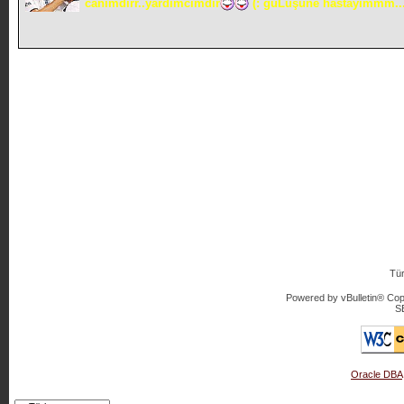
canımdırr..yardımcımdır
(: güLüşüne hastayımmm..
Tür
Powered by vBulletin® Copy
S
Oracle DBA