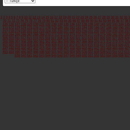
1
2
3
4
5
6
7
8
9
10
11
12
13
14
15
16
17
18
19
20
21
22
23
24
25
26
27
28
29
30
31
32
33
3
70
71
72
73
74
75
76
77
78
79
80
81
82
83
84
85
86
87
88
89
90
91
92
93
94
95
96
97
98
125
126
127
128
129
130
131
132
133
134
135
136
137
138
139
140
141
142
143
144
145
171
172
173
174
175
176
177
178
179
180
181
182
183
184
185
186
187
188
189
190
191
217
218
219
220
221
222
223
224
225
226
227
228
229
230
231
232
233
234
235
236
237
263
264
265
266
267
268
269
270
271
272
273
274
275
276
277
278
279
280
281
282
283
309
310
311
312
313
314
315
316
317
318
319
320
321
322
323
324
325
326
327
328
329
355
356
357
358
359
360
361
362
363
364
365
366
367
368
369
370
371
372
373
374
375
401
402
403
404
405
406
407
408
409
410
411
412
413
414
415
416
417
418
419
420
421
447
448
449
450
451
452
453
454
455
456
457
458
459
460
461
462
463
464
465
466
467
493
494
495
496
497
498
499
500
501
502
503
504
505
506
507
508
509
510
511
512
513
539
540
541
542
543
544
545
546
547
548
549
550
551
552
553
554
555
556
557