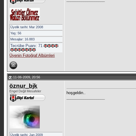
Üyelik tarihi: Mar 2008
Yaş: 56
Mesajlar: 16.883
Tecrübe Puanı:
71
Üyenin Fotoğraf Albümleri
11-06-2009, 20:56
öznur_bjk
Engel Değil Mesafeler
hoşgeldin..
__________________
Üyelik tarihi: Jan 2009