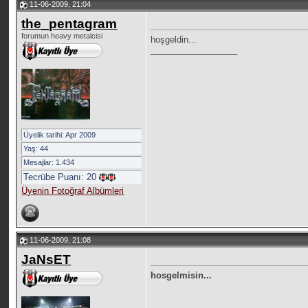
11-06-2009, 21:04
the_pentagram
forumun heavy metalcisi
hoşgeldin...
__________________
Üyelik tarihi: Apr 2009
Yaş: 44
Mesajlar: 1.434
Tecrübe Puanı:
20
Üyenin Fotoğraf Albümleri
11-06-2009, 21:08
JaNsET
hosgelmisin...