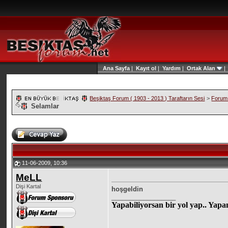
Ana Sayfa
|
Kayıt ol
|
Yardım
|
Ortak Alan
Beşiktaş Forum ( 1903 - 2013 ) Taraftarın Sesi
>
Forum
Selamlar
11-06-2009, 10:36
MeLL
Dişi Kartal
hoşgeldin
__________________
Yapabiliyorsan bir yol yap.. Yap