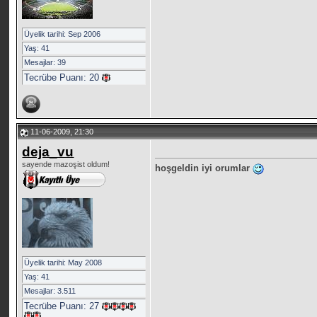
Üyelik tarihi: Sep 2006
Yaş: 41
Mesajlar: 39
Tecrübe Puanı:
20
11-06-2009, 21:30
deja_vu
sayende mazoşist oldum!
hoşgeldin iyi orumlar
Üyelik tarihi: May 2008
Yaş: 41
Mesajlar: 3.511
Tecrübe Puanı:
27