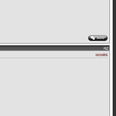
#
17
permalink