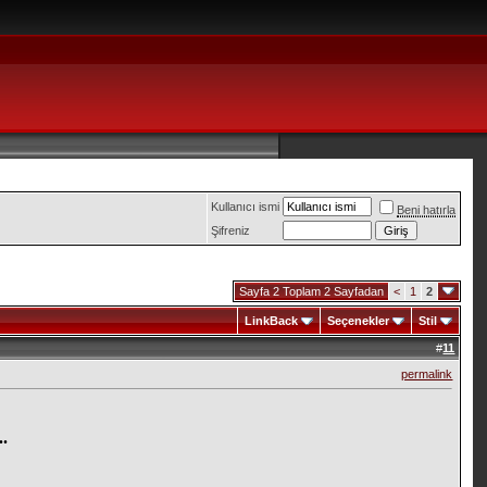
Kullanıcı ismi
Beni hatırla
Şifreniz
Sayfa 2 Toplam 2 Sayfadan
<
1
2
LinkBack
Seçenekler
Stil
#
11
permalink
..