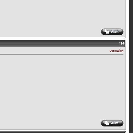
#
14
permalink