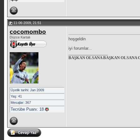
11-06-2009, 21:51
cocomombo
Düzce Kartalı
hoşgeldin
iyi forumlar...
__________________
BAŞKAN OLSANA BAŞKAN OLSANA 
Üyelik tarihi: Jan 2009
Yaş: 41
Mesajlar: 367
Tecrübe Puanı:
18