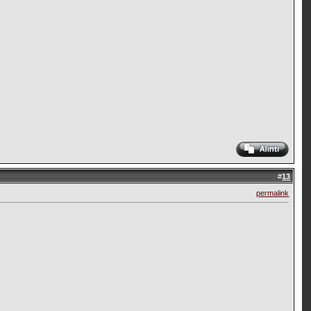
#
13
permalink