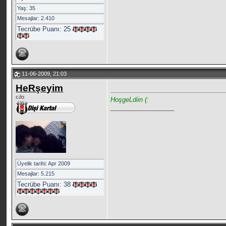
Yaş: 35
Mesajlar: 2.410
Tecrübe Puanı:
25
11-06-2009, 21:03
HeRşeyim
є∂α
HoşgeLdiin (:
__________________
Üyelik tarihi: Apr 2009
Mesajlar: 5.215
Tecrübe Puanı:
38