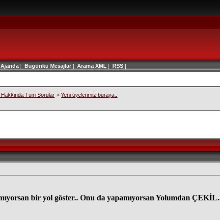
|
Ajanda
|
Bugünkü Mesajlar
|
Arama
XML
|
RSS
|
 Hakkinda Tüm Sorular
>
Yeni üyelerimiz buraya..
amıyorsan bir yol göster.. Onu da yapamıyorsan Yolumdan ÇEKİL.