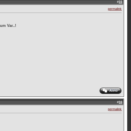
#
15
permalink
um Var..!
#
16
permalink