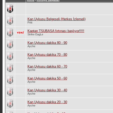
Konu
/
Konuyu Başlatan
Kan Uykusu Belgeseli (Herkes İzlemeli)
Pritt
Kaptan TSUBASA fırtınası başlıyor!!!!!
Strike EagLe
Kan Uykusu dakika 80 - 90
Ayche
Kan Uykusu dakika 70 - 80
Ayche
Kan Uykusu dakika 60 - 70
Ayche
Kan Uykusu dakika 50 - 60
Ayche
Kan Uykusu dakika 30 - 40
Ayche
Kan Uykusu dakika 20 - 30
Ayche