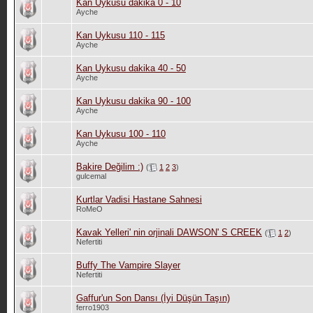
Kan Uykusu dakika 0 - 10
Ayche
Kan Uykusu 110 - 115
Ayche
Kan Uykusu dakika 40 - 50
Ayche
Kan Uykusu dakika 90 - 100
Ayche
Kan Uykusu 100 - 110
Ayche
Bakire Değilim :)
(
1
2
3
)
gulcemal
Kurtlar Vadisi Hastane Sahnesi
RoMeO
Kavak Yelleri' nin orjinali DAWSON' S CREEK
(
1
2
)
Nefertiti
Buffy The Vampire Slayer
Nefertiti
Gaffur'un Son Dansı (İyi Düşün Taşın)
ferro1903