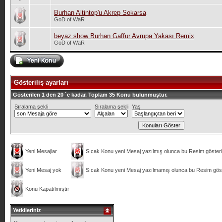
Burhan Altintop'u Akrep Sokarsa
GoD of WaR
beyaz show Burhan Gaffur Avrupa Yakası Remix
GoD of WaR
Gösteriliş ayarları
Gösterilen 1 den 20 ´e kadar. Toplam 35 Konu bulunmuştur.
Sıralama şekli
Sıralama şekli
Yaş
Yeni Mesajlar
Sıcak Konu yeni Mesaj yazılmış olunca bu Resim gösteril
Yeni Mesaj yok
Sıcak Konu yeni Mesaj yazılmamış olunca bu Resim göste
Konu Kapatılmıştır
Yetkileriniz