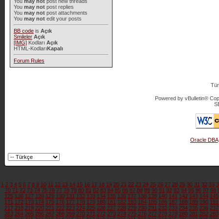
You
may not
post new threads
You
may not
post replies
You
may not
post attachments
You
may not
edit your posts
BB code
is
Açık
Smileler
Açık
[IMG]
Kodları
Açık
HTML-Kodları
Kapalı
Forum Rules
Tür
Powered by vBulletin® Copy
S
Oracle DBA
1
2
3
4
5
6
7
8
9
10
11
12
13
14
15
16
17
18
19
20
21
22
23
24
25
26
27
28
29
30
31
32
33
3
70
71
72
73
74
75
76
77
78
79
80
81
82
83
84
85
86
87
88
89
90
91
92
93
94
95
96
97
98
125
126
127
128
129
130
131
132
133
134
135
136
137
138
139
140
141
142
143
144
145
171
172
173
174
175
176
177
178
179
180
181
182
183
184
185
186
187
188
189
190
191
217
218
219
220
221
222
223
224
225
226
227
228
229
230
231
232
233
234
235
236
237
263
264
265
266
267
268
269
270
271
272
273
274
275
276
277
278
279
280
281
282
283