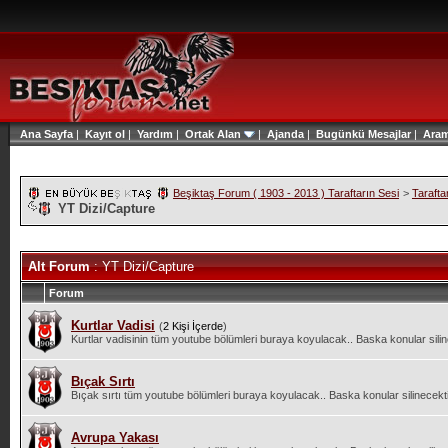
Ana Sayfa
|
Kayıt ol
|
Yardım
|
Ortak Alan
|
Ajanda
|
Bugünkü Mesajlar
|
Ara
Beşiktaş Forum ( 1903 - 2013 ) Taraftarın Sesi
>
Tarafta
YT Dizi/Capture
Alt Forum
: YT Dizi/Capture
Forum
Kurtlar Vadisi
(
2 Kişi İçerde
)
Kurtlar vadisinin tüm youtube bölümleri buraya koyulacak.. Baska konular silinec
Bıçak Sırtı
Bıçak sırtı tüm youtube bölümleri buraya koyulacak.. Baska konular silinecektir
Avrupa Yakası