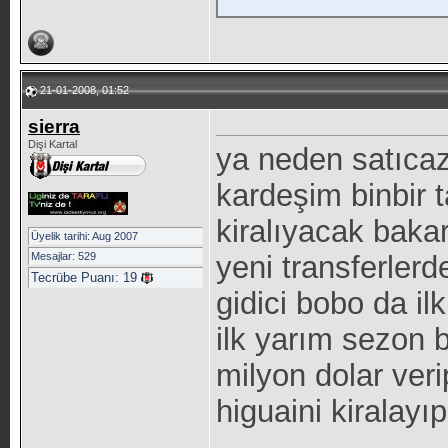
21-01-2008, 01:52
sierra
Dişi Kartal
ya neden satıcaz 
kardeşim binbir 
kiralıyacak baka
Üyelik tarihi: Aug 2007
Mesajlar: 529
yeni transferlerd
Tecrübe Puanı:
19
gidici bobo da il
ilk yarım sezon 
milyon dolar ver
higuaini kiralayı
_____________