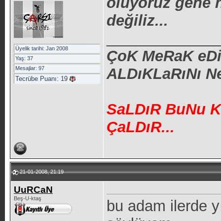
oluyoruz gene h
değiliz...
_____________
Üyelik tarihi: Jan 2008
ÇoK MeRaK eD
Yaş: 37
Mesajlar: 97
ALDıKLaRıNı 
Tecrübe Puanı:
19
SaLDıR BuNu 
ÇaLDıR...
21-01-2008, 21:19
UuRCaN
Beş-U-ktaş
bu adam ilerde yı