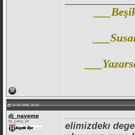
___Beşik
___Susa
___Yazars
21-01-2008, 20:15
dj_naveme
66_ÇaRşI_38
elimizdekı dege