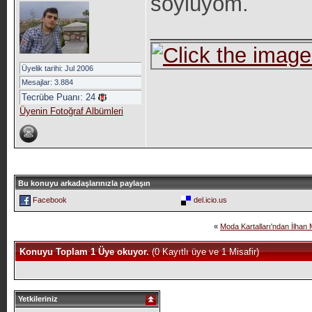
söylüyom.
_____________
Üyelik tarihi: Jul 2006
Mesajlar: 3.884
Tecrübe Puanı:
24
Üyenin Fotoğraf Albümleri
Bu konuyu arkadaşlarınızla paylaşın
Facebook
del.icio.us
«
Moda Kartalları'ndan İlhan
Konuyu Toplam 1 Üye okuyor.
(0 Kayıtlı üye ve 1 Misafir)
Yetkileriniz