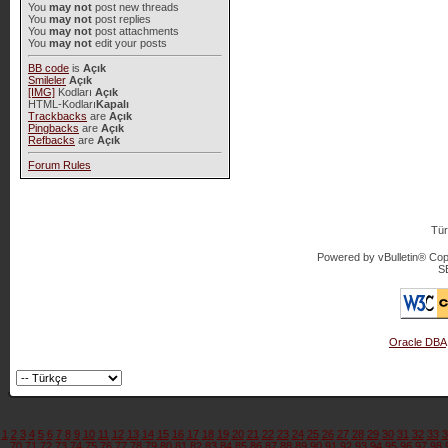
You
may not
post new threads
You
may not
post replies
You
may not
post attachments
You
may not
edit your posts
BB code
is
Açık
Smileler
Açık
[IMG]
Kodları
Açık
HTML-Kodları
Kapalı
Trackbacks
are
Açık
Pingbacks
are
Açık
Refbacks
are
Açık
Forum Rules
Tür
Powered by vBulletin® Copy
S
Oracle DBA
1
2
3
4
5
6
7
8
9
10
11
12
13
14
15
16
17
18
19
20
21
22
23
24
25
26
27
28
29
30
31
32
33
3
70
71
72
73
74
75
76
77
78
79
80
81
82
83
84
85
86
87
88
89
90
91
92
93
94
95
96
97
98