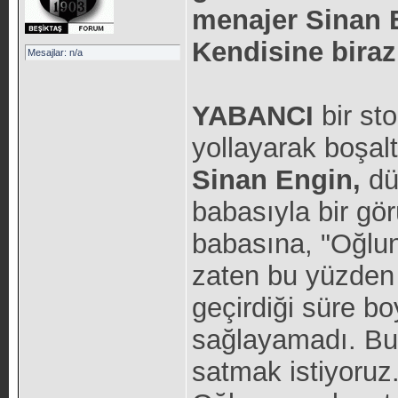
menajer Sinan 
Kendisine biraz
Mesajlar: n/a
YABANCI
bir st
yollayarak boşa
Sinan Engin,
dü
babasıyla bir gö
babasına, "Oğlunu
zaten bu yüzden 
geçirdiği süre b
sağlayamadı. Bu 
satmak istiyoruz