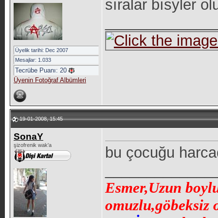
sıralar bısyler ol
_____________
Üyelik tarihi: Dec 2007
Mesajlar: 1.033
Tecrübe Puanı:
20
Üyenin Fotoğraf Albümleri
19-01-2008, 15:45
SonaY
şizofrenik wak'a
bu çocuğu harcad
_____________
Esmer,Uzun boylu,
omuzlu,göbeksiz 