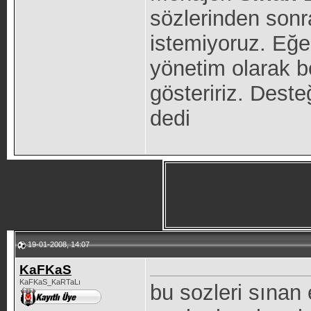
sözlerinden sonr
istemiyoruz. Eğe
yönetim olarak bo
gösteririz. Dest
dedi
19-01-2008, 14:07
KaFKaS
KaFKaS_KaRTaLı
bu sozleri sınan