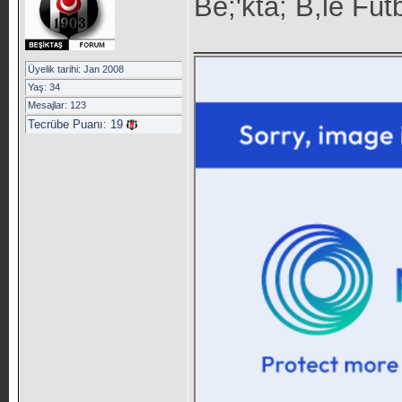
Be;'kta; B,le Futb
_____________
Üyelik tarihi: Jan 2008
Yaş: 34
Mesajlar: 123
Tecrübe Puanı:
19