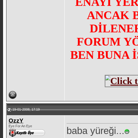
ENAYİ YE
ANCAK 
DİLENE
FORUM YÖN
BEN BUNA 
19-01-2008, 17:19
OzzY
Eye For An Eye
baba yüreği...