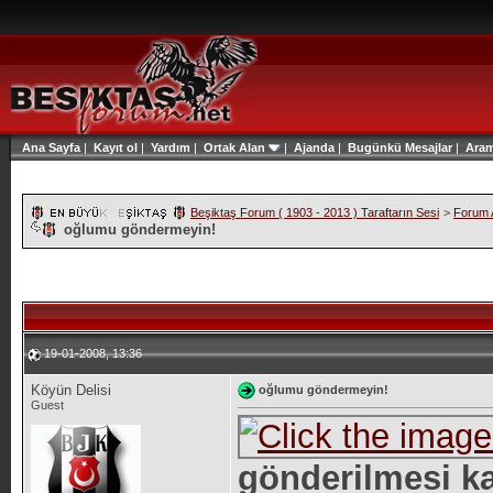
Ana Sayfa
|
Kayıt ol
|
Yardım
|
Ortak Alan
|
Ajanda
|
Bugünkü Mesajlar
|
Ara
Beşiktaş Forum ( 1903 - 2013 ) Taraftarın Sesi
>
Forum A
oğlumu göndermeyin!
19-01-2008, 13:36
Köyün Delisi
oğlumu göndermeyin!
Guest
gönderilmesi ka