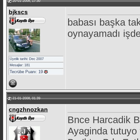
20-01-2008, 17:30
bjkscs
babası başka ta
oynayamadı işd
Üyelik tarihi: Dec 2007
Mesajlar: 181
Tecrübe Puanı:
19
21-01-2008, 01:39
cngzhnozkan
Bnce Harcadik B
Ayaginda tutuyo