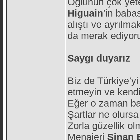
Oğlunun çok yete
Higuain
’in baba
alıştı ve ayrılm
da merak ediyor
Saygı duyarız
Biz de Türkiye’y
etmeyin ve kendi
Eğer o zaman baş
Şartlar ne olursa
Zorla güzellik ol
Menajeri
Sinan 