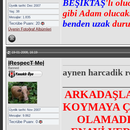
BEŞİKTAŞ
'lı ol
Üyelik tarihi: Dec 2007
gibi Adam olucaks
Yaş: 38
Mesajlar: 1.835
benden uzak
duru
Tecrübe Puanı:
20
Üyenin Fotoğraf Albümleri
19-01-2008, 16:19
|RespecT Me|
Banned
aynen harcadik 
_____________
ARKADAŞLA
KOYMAYA Ç
Üyelik tarihi: Nov 2007
OLAMADI
Mesajlar: 9.862
Tecrübe Puanı:
0