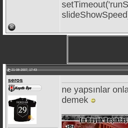
setTimeout('runS
slideShowSpeed)
21-08-2007, 17:43
seros
ne yapsınlar onla
demek
_____________