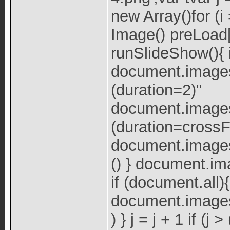
new Array()for (i 
Image() preLoad[i
runSlideShow(){ i
document.images.
(duration=2)"
document.images.
(duration=cross
document.images
() } document.im
if (document.all){
document.images.
) } j = j + 1 if (j 