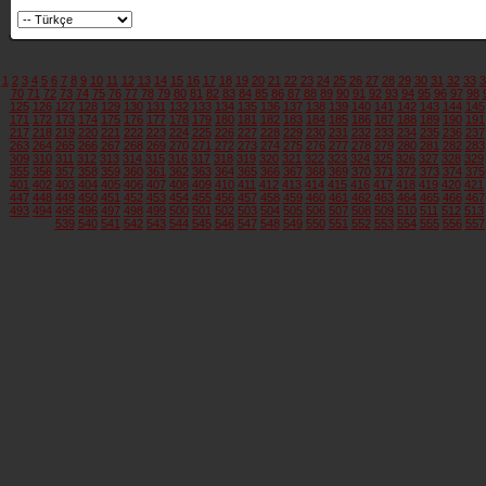
1
2
3
4
5
6
7
8
9
10
11
12
13
14
15
16
17
18
19
20
21
22
23
24
25
26
27
28
29
30
31
32
33
3
70
71
72
73
74
75
76
77
78
79
80
81
82
83
84
85
86
87
88
89
90
91
92
93
94
95
96
97
98
125
126
127
128
129
130
131
132
133
134
135
136
137
138
139
140
141
142
143
144
145
171
172
173
174
175
176
177
178
179
180
181
182
183
184
185
186
187
188
189
190
191
217
218
219
220
221
222
223
224
225
226
227
228
229
230
231
232
233
234
235
236
237
263
264
265
266
267
268
269
270
271
272
273
274
275
276
277
278
279
280
281
282
283
309
310
311
312
313
314
315
316
317
318
319
320
321
322
323
324
325
326
327
328
329
355
356
357
358
359
360
361
362
363
364
365
366
367
368
369
370
371
372
373
374
375
401
402
403
404
405
406
407
408
409
410
411
412
413
414
415
416
417
418
419
420
421
447
448
449
450
451
452
453
454
455
456
457
458
459
460
461
462
463
464
465
466
467
493
494
495
496
497
498
499
500
501
502
503
504
505
506
507
508
509
510
511
512
513
539
540
541
542
543
544
545
546
547
548
549
550
551
552
553
554
555
556
557