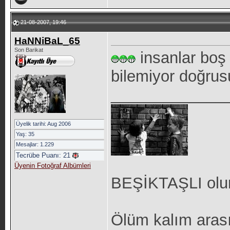
21-08-2007, 19:46
HaNNiBaL_65
Son Barikat
insanlar boş
bilemiyor doğrus
_____________
Üyelik tarihi: Aug 2006
Yaş: 35
Mesajlar: 1.229
Tecrübe Puanı:
21
Üyenin Fotoğraf Albümleri
BEŞİKTAŞLI olu
Ölüm kalım arası