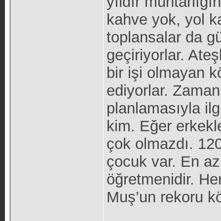
yıldır muhtarlığ
kahve yok, yol k
toplansalar da g
geçiriyorlar. At
bir işi olmayan k
ediyorlar. Zaman 
planlamasıyla ilg
kim. Eğer erkekle
çok olmazdı. 120
çocuk var. En a
öğretmenidir. He
Muş’un rekoru kö