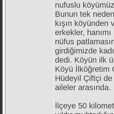
nufuslu köyümüzü
Bunun tek neden
kışın köyünden v
erkekler, hanımı 
nüfus patlamasın
girdiğimizde kadı
dedi. Köyün ilk 
Köyü İlköğretim 
Hüdeyil Çiftçi d
aileler arasında.
İlçeye 50 kilome