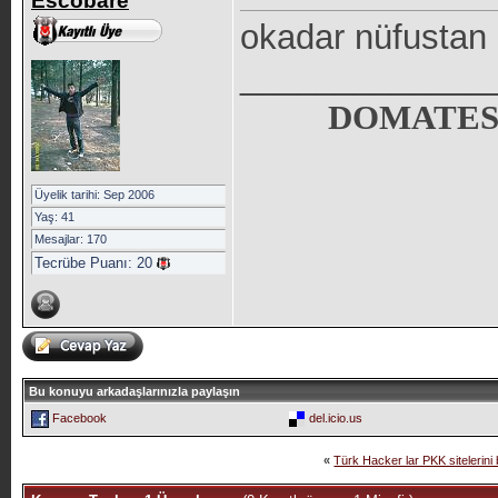
Escobare
okadar nüfustan b
_____________
DOMATES
Üyelik tarihi: Sep 2006
Yaş: 41
Mesajlar: 170
Tecrübe Puanı:
20
Bu konuyu arkadaşlarınızla paylaşın
Facebook
del.icio.us
«
Türk Hacker lar PKK sitelerini b