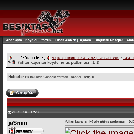
Ana Sayfa
|
Kayıt ol
|
Yardım
|
Ortak Alan
|
Ajanda
|
Bugünkü Mesajlar
|
Ara
Beşiktaş Forum ( 1903 - 2013 ) Taraftarın Sesi
>
Tarafta
Yolları kapanan köyde nüfus patlaması !:D:D
Haberler
Bu Bölümde Gündem Yaratan Haberler Tartışılır.
21-08-2007, 17:23
jaSmin
Yolları kapanan köyde nüfus patlaması !:D: