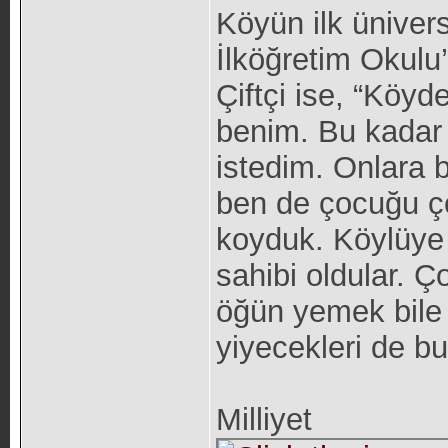
Köyün ilk üniver
İlköğretim Okulu
Çiftçi ise, “Köy
benim. Bu kadar
istedim. Onlara 
ben de çocuğu ç
koyduk. Köylüye 
sahibi oldular. 
öğün yemek bile
yiyecekleri de bu
Milliyet