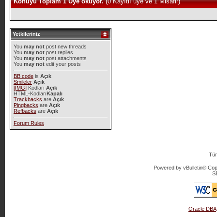
Konuyu Toplam 1 Üye okuyor.
(0 Kayıtlı üye ve 1 Misafir)
Yetkileriniz
You
may not
post new threads
You
may not
post replies
You
may not
post attachments
You
may not
edit your posts
BB code
is
Açık
Smileler
Açık
[IMG]
Kodları
Açık
HTML-Kodları
Kapalı
Trackbacks
are
Açık
Pingbacks
are
Açık
Refbacks
are
Açık
Forum Rules
Tür
Powered by vBulletin® Copy
S
Oracle DBA