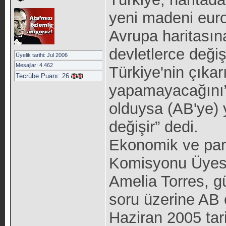
yeni madeni euro
Avrupa haritasına
devletlerce değiş
Üyelik tarihi: Jul 2006
Mesajlar: 4.462
Türkiye'nin çıkar
Tecrübe Puanı:
26
yapamayacağını” 
olduysa (AB'ye) y
değişir” dedi.
Ekonomik ve par
Komisyonu Üyesi
Amelia Torres, gü
soru üzerine AB 
Haziran 2005 tari