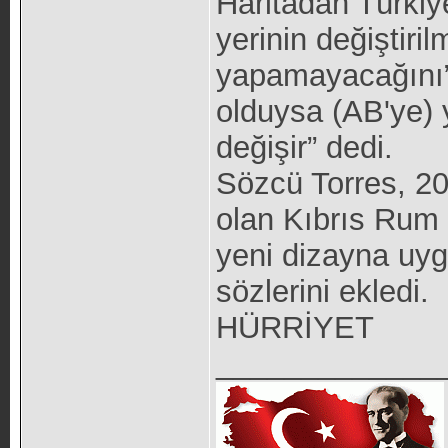
Haritadan Türkiye
yerinin değiştir
yapamayacağını” 
olduysa (AB'ye) y
değişir” dedi.
Sözcü Torres, 20
olan Kıbrıs Rum 
yeni dizayna uyg
sözlerini ekledi.
HÜRRİYET
_____________