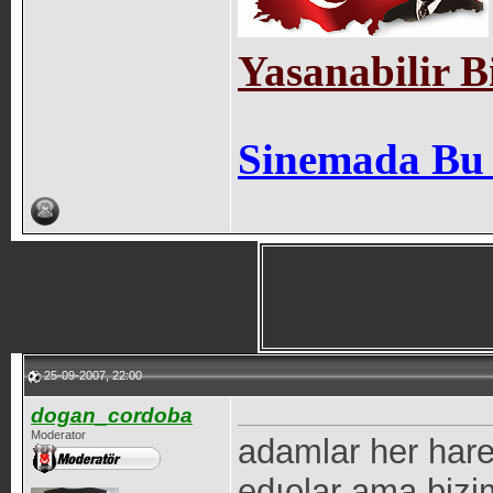
Yasanabilir B
Sinemada Bu
25-09-2007, 22:00
dogan_cordoba
Moderator
adamlar her harek
edıolar ama bizi