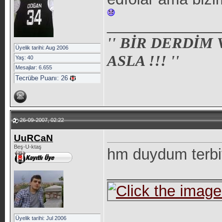
_____________
'' BİR DERDİM
Üyelik tarihi: Aug 2006
ASLA !!! ''
Yaş: 40
Mesajlar: 6.655
Tecrübe Puanı:
26
26-09-2007, 02:22
UuRCaN
Beş-U-ktaş
hm duydum terbiy
_____________
Üyelik tarihi: Jul 2006