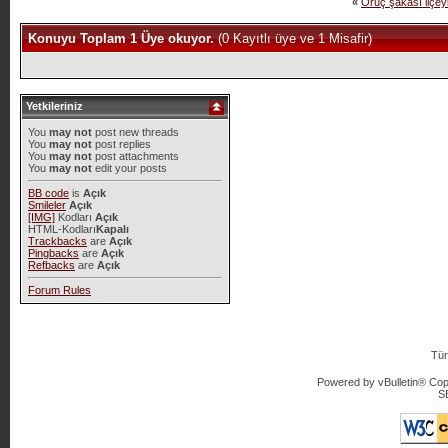
«
Oruç şakası ilçeyi
Konuyu Toplam 1 Üye okuyor.
(0 Kayıtlı üye ve 1 Misafir)
Yetkileriniz
You
may not
post new threads
You
may not
post replies
You
may not
post attachments
You
may not
edit your posts
BB code
is
Açık
Smileler
Açık
[IMG]
Kodları
Açık
HTML-Kodları
Kapalı
Trackbacks
are
Açık
Pingbacks
are
Açık
Refbacks
are
Açık
Forum Rules
Tür
Powered by vBulletin® Copy
S