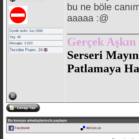
bu ne böle canı
aaaaa :@
_____________
Üyelik tarihi: Jun 2006
Yaş: 40
Gerçek Aşkın S
Mesajlar: 3.023
Tecrübe Puanı:
24
Serseri Mayın
Patlamaya Haz
Bu konuyu arkadaşlarınızla paylaşın
Facebook
del.icio.us