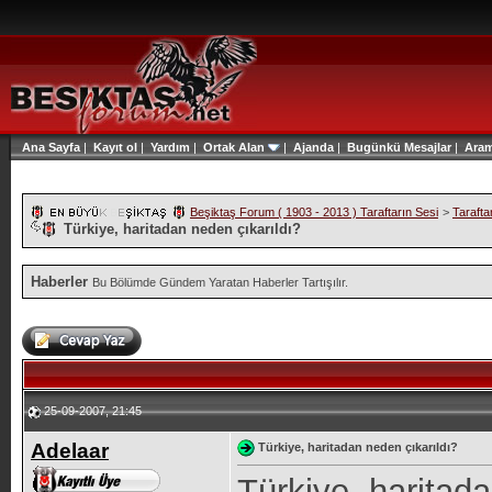
Ana Sayfa
|
Kayıt ol
|
Yardım
|
Ortak Alan
|
Ajanda
|
Bugünkü Mesajlar
|
Ara
Beşiktaş Forum ( 1903 - 2013 ) Taraftarın Sesi
>
Tarafta
Türkiye, haritadan neden çıkarıldı?
Haberler
Bu Bölümde Gündem Yaratan Haberler Tartışılır.
25-09-2007, 21:45
Adelaar
Türkiye, haritadan neden çıkarıldı?
Türkiye, haritad