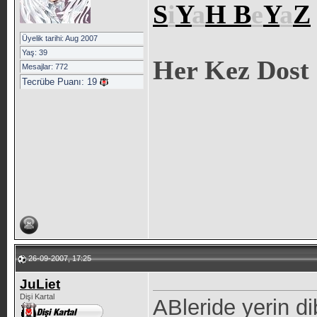
S
i
Y
a
H
B
e
Y
a
Z
Üyelik tarihi: Aug 2007
Yaş: 39
Her Kez Dost 
Mesajlar: 772
Tecrübe Puanı:
19
26-09-2007, 17:25
JuLiet
Dişi Kartal
ABleride yerin di