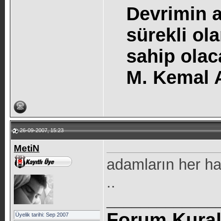
Devrimin a
sürekli o
sahip olac
M. Kemal
26-09-2007, 15:23
MetiN
adamların her ha
..
_____________
Forum Kurall
Üyelik tarihi: Sep 2007