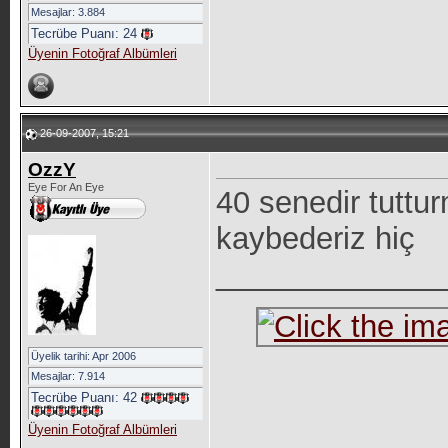
Mesajlar: 3.884
Tecrübe Puanı:
24
Üyenin Fotoğraf Albümleri
26-09-2007, 15:21
OzzY
Eye For An Eye
40 senedir tuttu
kaybederiz hiç
_____________
Üyelik tarihi: Apr 2006
Mesajlar: 7.914
Tecrübe Puanı:
42
Üyenin Fotoğraf Albümleri