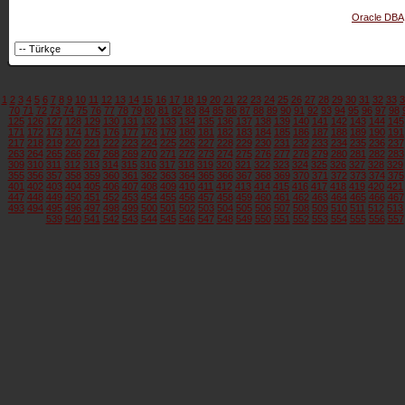
Oracle DBA
1
2
3
4
5
6
7
8
9
10
11
12
13
14
15
16
17
18
19
20
21
22
23
24
25
26
27
28
29
30
31
32
33
3
70
71
72
73
74
75
76
77
78
79
80
81
82
83
84
85
86
87
88
89
90
91
92
93
94
95
96
97
98
125
126
127
128
129
130
131
132
133
134
135
136
137
138
139
140
141
142
143
144
145
171
172
173
174
175
176
177
178
179
180
181
182
183
184
185
186
187
188
189
190
191
217
218
219
220
221
222
223
224
225
226
227
228
229
230
231
232
233
234
235
236
237
263
264
265
266
267
268
269
270
271
272
273
274
275
276
277
278
279
280
281
282
283
309
310
311
312
313
314
315
316
317
318
319
320
321
322
323
324
325
326
327
328
329
355
356
357
358
359
360
361
362
363
364
365
366
367
368
369
370
371
372
373
374
375
401
402
403
404
405
406
407
408
409
410
411
412
413
414
415
416
417
418
419
420
421
447
448
449
450
451
452
453
454
455
456
457
458
459
460
461
462
463
464
465
466
467
493
494
495
496
497
498
499
500
501
502
503
504
505
506
507
508
509
510
511
512
513
539
540
541
542
543
544
545
546
547
548
549
550
551
552
553
554
555
556
557