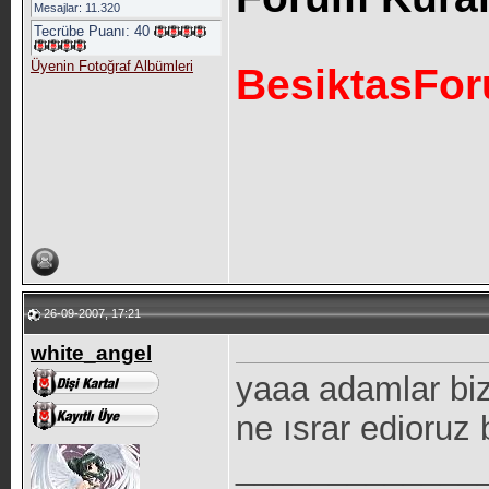
Mesajlar: 11.320
Tecrübe Puanı:
40
Üyenin Fotoğraf Albümleri
BesiktasFo
26-09-2007, 17:21
white_angel
yaaa adamlar biz
ne ısrar edioruz 
_____________