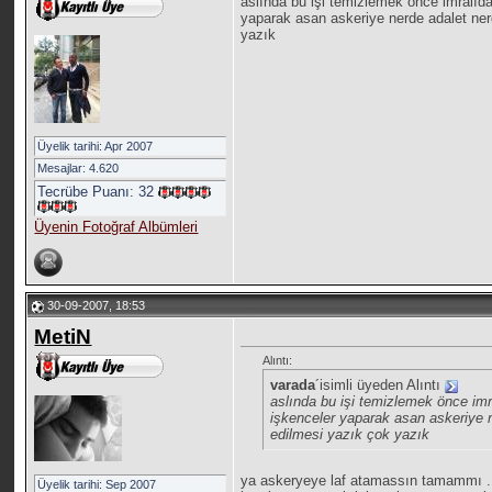
aslında bu işi temizlemek önce imralıd
yaparak asan askeriye nerde adalet ner
yazık
Üyelik tarihi: Apr 2007
Mesajlar: 4.620
Tecrübe Puanı:
32
Üyenin Fotoğraf Albümleri
30-09-2007, 18:53
MetiN
Alıntı:
varada
´isimli üyeden Alıntı
aslında bu işi temizlemek önce im
işkenceler yaparak asan askeriye n
edilmesi yazık çok yazık
ya askeryeye laf atamassın tamammı . 
Üyelik tarihi: Sep 2007