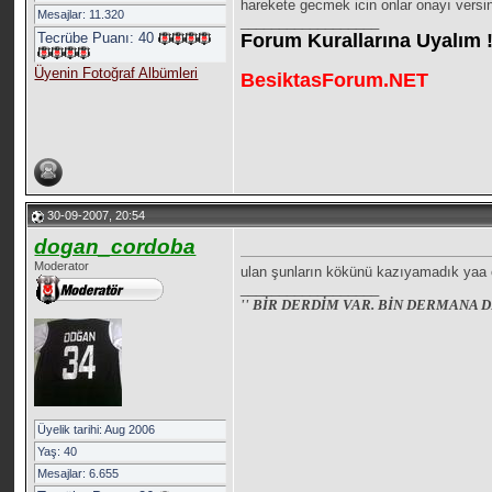
harekete gecmek icin onlar onayı versin
Mesajlar: 11.320
__________________
Tecrübe Puanı:
40
Forum Kurallarına Uyalım !
Üyenin Fotoğraf Albümleri
BesiktasForum.NET
30-09-2007, 20:54
dogan_cordoba
Moderator
ulan şunların kökünü kazıyamadık yaa
__________________
'' BİR DERDİM VAR. BİN DERMANA D
Üyelik tarihi: Aug 2006
Yaş: 40
Mesajlar: 6.655