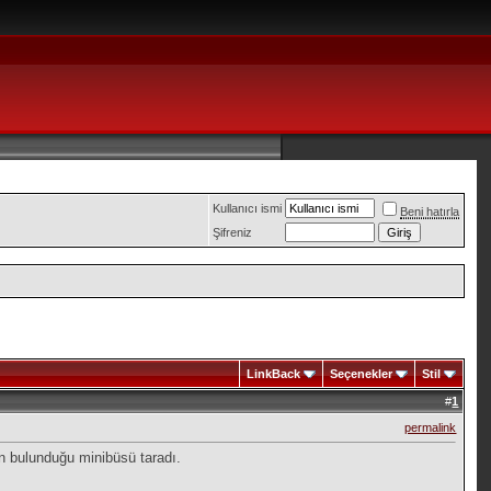
Kullanıcı ismi
Beni hatırla
Şifreniz
LinkBack
Seçenekler
Stil
#
1
permalink
ın bulunduğu minibüsü taradı.