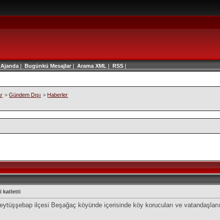
|
Ajanda
|
Bugünkü Mesajlar
|
Arama
XML
|
RSS
|
ar
>
Gündem Dışı
>
Haberler
 katletti
 Beytüşşebap ilçesi Beşağaç köyünde içerisinde köy korucuları ve vatandaşlar