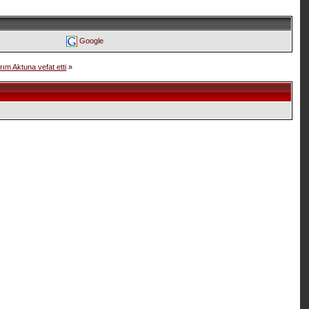
Google
rım Aktuna vefat etti
»