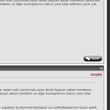
 neden orda zamanında yatan devlet başkanı adnan menderesi işkenceler
enderes ve diğer kurmaylarının haksız yere infaz edilmesi yazık çok
#
3
permalink
yapar neden orda zamanında yatan devlet başkanı adnan menderesi
çalışan adnan menderes ve diğer kurmaylarının haksız yere infaz
rsey yapamaz bu durumda basbakan ve cumhurbaskanının kararı gerek