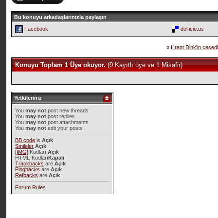
Bu konuyu arkadaşlarınızla paylaşın
Facebook
del.icio.us
«
Hrant Dink'in cesedi
Konuyu Toplam 1 Üye okuyor.
(0 Kayıtlı üye ve 1 Misafir)
Yetkileriniz
You
may not
post new threads
You
may not
post replies
You
may not
post attachments
You
may not
edit your posts
BB code
is
Açık
Smileler
Açık
[IMG]
Kodları
Açık
HTML-Kodları
Kapalı
Trackbacks
are
Açık
Pingbacks
are
Açık
Refbacks
are
Açık
Forum Rules