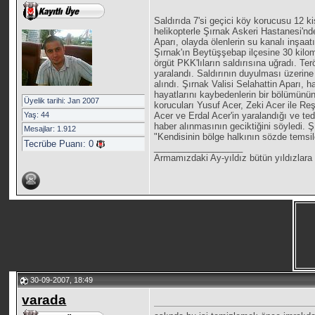
Saldırıda 7'si geçici köy korucusu 12 ki
helikopterle Şırnak Askeri Hastanesi'nde 
Aparı, olayda ölenlerin su kanalı inşaat
Şırnak'ın Beytüşşebap ilçesine 30 kilo
örgüt PKK'lıların saldırısına uğradı. Te
yaralandı. Saldırının duyulması üzerine 
alındı. Şırnak Valisi Selahattin Aparı, h
hayatlarını kaybedenlerin bir bölümünü
Üyelik tarihi: Jan 2007
korucuları Yusuf Acer, Zeki Acer ile Re
Yaş: 44
Acer ve Erdal Acer'in yaralandığı ve te
haber alınmasının geciktiğini söyledi. Ş
Mesajlar: 1.912
"Kendisinin bölge halkının sözde temsil
Tecrübe Puanı:
0
__________________
Armamızdaki Ay-yıldız bütün yıldızlara 
30-09-2007, 18:49
varada