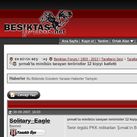
Ana Sayfa
|
Kayıt ol
|
Yardım
|
Ortak Alan
Beşiktaş Forum ( 1903 - 2013 ) Taraftarın Sesi
>
Taraft
şırnak'ta minibüs tarayan teröristler 12 kişiyi katletti
Haberler
Bu Bölümde Gündem Yaratan Haberler Tartışılır.
30-09-2007, 16:03
Solitary_Eagle
şırnak'ta minibüs tarayan teröristler 12 kişiyi
Banned
Terör örgütü PKK militanları Şırnak'ın