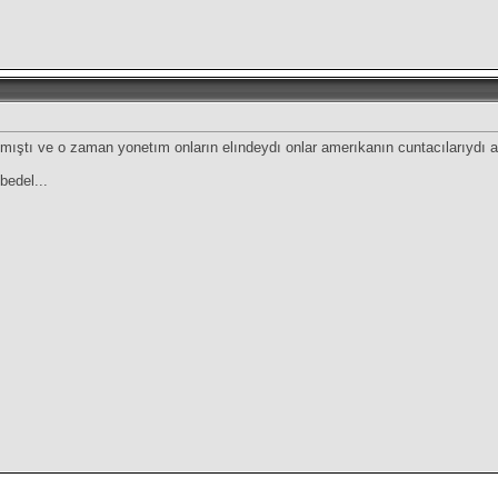
mıştı ve o zaman yonetım onların elındeydı onlar amerıkanın cuntacılarıydı a
bedel...