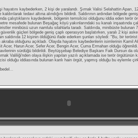
şi hayatını kaybederken, 2 kişi de yaralandı. Şırnak Valisi Selahattin Aparı, 12 
kaldırılarak tedavi altına alındığını bildirdi. Saldırının ardından bölgede geniş
ında çalıştıklarını kaydederek, bölgenin temsilcisi olduğunu iddia eden terör ör
metre mesafede bulunan Beşağaç köyü yakınlarındaki su kanalı inşaatında çal
röristler minibüsü uzun namlulu silahlarla taradı. Saldırıda, minibüste bulunan
güvenlik güçleri bölgede geniş çaplı operasyon başlatırken, yaralı 2 kişi asker
ain saldırıda 12 kişinin öldüğünü ifade ederken şunları söyledi: "Bu, bir terörist
n akraba olduğunu açıkladı. Olayda hayatını kaybedenlerin isimlerinin Kamil 
şit Acer, Harun Acer, Sefer Acer, Bengin Acer, Cuma Ermahan olduğu öğrenildi. 
davilerinin sürdüğü bildirildi. Beytüşşebap Belediye Başkanı Faik Dursun da ol
ırnak Valiliği'nden olaya ilişkin yapılan yazılı açıklamada ise terör örgütünün 
cisi olduğu iddiasında bulunan kanlı hain örgüt, yapmış olduğu bu eylemle çi
bedel...