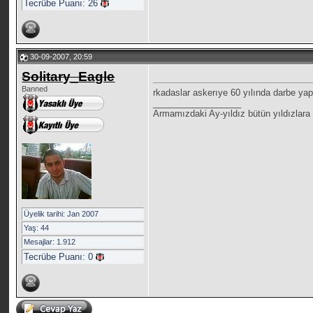
Tecrübe Puanı:
26
30-09-2007, 20:59
Solitary_Eagle
Banned
rkadaslar askerıye 60 yılında darbe yap
__________________
Armamızdaki Ay-yıldız bütün yıldızlara 
Üyelik tarihi: Jan 2007
Yaş: 44
Mesajlar: 1.912
Tecrübe Puanı:
0