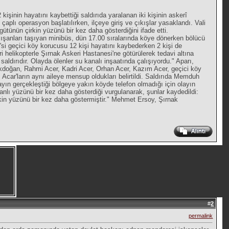
kişinin hayatını kaybettiği saldırıda yaralanan iki kişinin askerî
 çaplı operasyon başlatılırken, ilçeye giriş ve çıkışlar yasaklandı. Vali
gütünün çirkin yüzünü bir kez daha gösterdiğini ifade etti.
ışanları taşıyan minibüs, dün 17.00 sıralarında köye dönerken bölücü
 7'si geçici köy korucusu 12 kişi hayatını kaybederken 2 kişi de
i helikopterle Şırnak Askeri Hastanesi'ne götürülerek tedavi altına
 saldırıdır. Olayda ölenler su kanalı inşaatında çalışıyordu." Aparı,
Akdoğan, Rahmi Acer, Kadri Acer, Orhan Acer, Kazım Acer, geçici köy
Acar'ların aynı aileye mensup oldukları belirtildi. Saldırıda Memduh
ayın gerçekleştiği bölgeye yakın köyde telefon olmadığı için olayın
kanlı yüzünü bir kez daha gösterdiği vurgulanarak, şunlar kaydedildi:
rkin yüzünü bir kez daha göstermiştir." Mehmet Ersoy, Şırnak
#
2
permalink