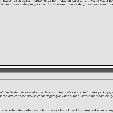
an başlamalı asacaksın ordaki uyuz herifi olay en fazla 1 hafta yankı yapar
de hukuk yazık değilmiydi kibar dürüst ülkenin menfaati için çalışan adnan m
ralıdan başlamalı asacaksın ordaki uyuz herifi olay en fazla 1 hafta yankı 
erde adalet nerde hukuk yazık değilmiydi kibar dürüst ülkenin menfaati için 
onlar elllerinden geleni yapıolar bu olaya bn cok usuldum ama askeriye bi