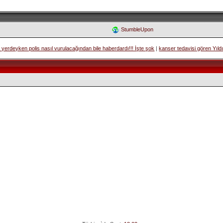
StumbleUpon
 yerdeyken polis nasıl vurulacağından bile haberdardı!!! İşte şok
|
kanser tedavisi gören Yıldı