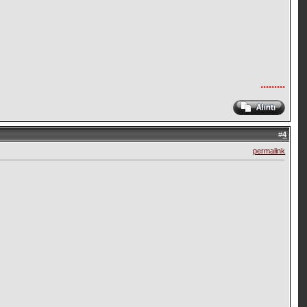
.........
#
4
permalink