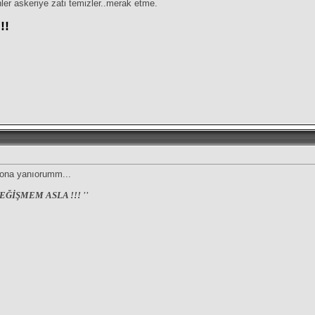
ler askeriye zati temizler..merak etme.
!!
 ona yanıorumm...
EĞİŞMEM ASLA !!! ''