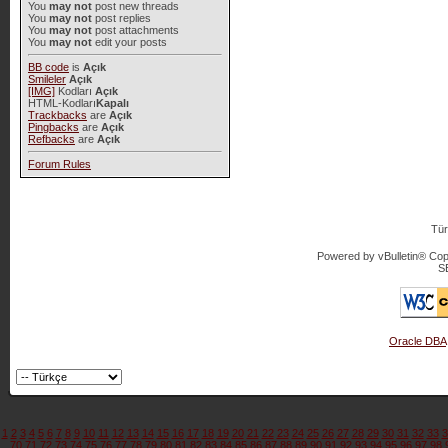
You
may not
post new threads
You
may not
post replies
You
may not
post attachments
You
may not
edit your posts
BB code
is
Açık
Smileler
Açık
[IMG]
Kodları
Açık
HTML-Kodları
Kapalı
Trackbacks
are
Açık
Pingbacks
are
Açık
Refbacks
are
Açık
Forum Rules
Tür
Powered by vBulletin® Copy
S
Oracle DBA
1
2
3
4
5
6
7
8
9
10
11
12
13
14
15
16
17
18
19
20
21
22
23
24
25
26
27
28
29
30
31
32
33
3
70
71
72
73
74
75
76
77
78
79
80
81
82
83
84
85
86
87
88
89
90
91
92
93
94
95
96
97
98