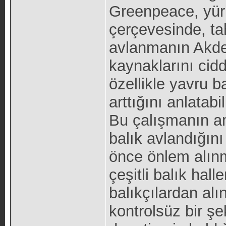
Greenpeace, yür
çerçevesinde, tah
avlanmanın Akden
kaynaklarını cidd
özellikle yavru b
arttığını anlatab
Bu çalışmanın a
balık avlandığını
önce önlem alın
çeşitli balık hal
balıkçılardan alın
kontrolsüz bir ş