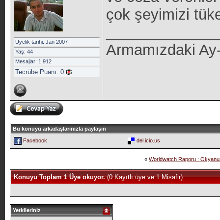
çok şeyimizi tüket
_____________
Üyelik tarihi: Jan 2007
Armamızdaki Ay-yı
Yaş: 44
Mesajlar: 1.912
Tecrübe Puanı:
0
Bu konuyu arkadaşlarınızla paylaşın
Facebook
del.icio.us
«
Worldwatch Raporu : Okyanus
Konuyu Toplam 1 Üye okuyor.
(0 Kayıtlı üye ve 1 Misafir)
Yetkileriniz