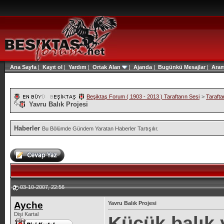
Ana Sayfa
|
Kayıt ol
|
Yardım
|
Ortak Alan
|
Ajanda
|
Bugünkü Mesajlar
|
Ara
Beşiktaş Forum ( 1903 - 2013 ) Taraftarın Sesi
>
Tarafta
Yavru Balık Projesi
Haberler
Bu Bölümde Gündem Yaratan Haberler Tartışılır.
03-10-2007, 22:56
Ayche
Yavru Balık Projesi
Dişi Kartal
Küçük balık 