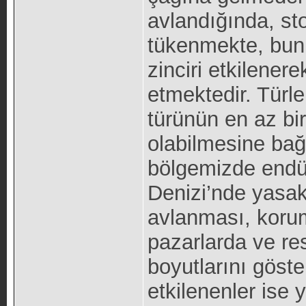
avlandığında, sto
tükenmekte, bun
zinciri etkilene
etmektedir. Türler
türünün en az bi
olabilmesine bağ
bölgemizde endüs
Denizi’nde yasak 
avlanması, koruma
pazarlarda ve re
boyutlarını göst
etkilenenler ise