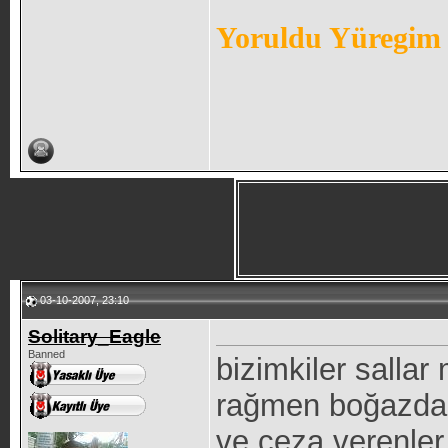
Yoruldu Yüregim 
03-10-2007, 23:10
Solitary_Eagle
Banned
bizimkiler salla
rağmen boğazda b
ve ceza verenler