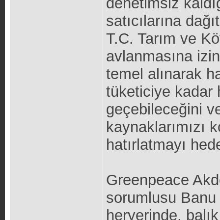
denetimsiz kaldığ
satıcılarına dağı
T.C. Tarım ve Köy
avlanmasına izin
temel alınarak ha
tüketiciye kadar
geçebileceğini ve
kaynaklarımızı 
hatırlatmayı hede
Greenpeace Akde
sorumlusu Banu 
heryerinde, balık