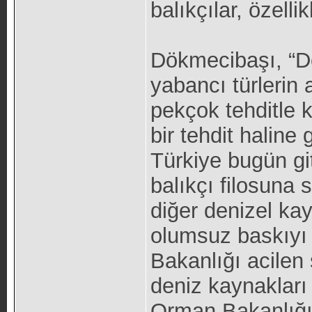
balıkçılar, özellik
Dökmecibaşı, “Deni
yabancı türlerin 
pekçok tehditle k
bir tehdit haline
Türkiye bugün gi
balıkçı filosuna 
diğer denizel ka
olumsuz baskıyı 
Bakanlığı acilen s
deniz kaynakları 
Orman Bakanlığı i