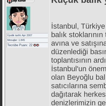
İstanbul, Türki
balık stoklarının
Üyelik tarihi: Apr 2007
Mesajlar: 1.845
avına ve satışın
Tecrübe Puanı:
22
düzenlediği basın
toplantısının ar
İstanbul'un öneml
olan Beyoğlu balı
satıcılarına semb
dağıtarak herke
denizlerimizin ge