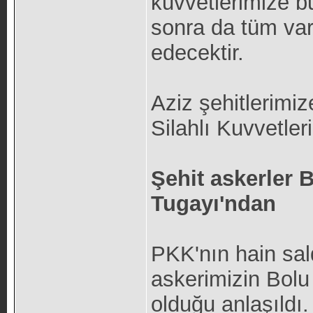
kuvvetlerimize b
sonra da tüm va
edecektir.
Aziz şehitlerimi
Silahlı Kuvvetler
Şehit askerler
Tugayı'ndan
PKK'nın hain sal
askerimizin Bol
olduğu anlaşıldı.