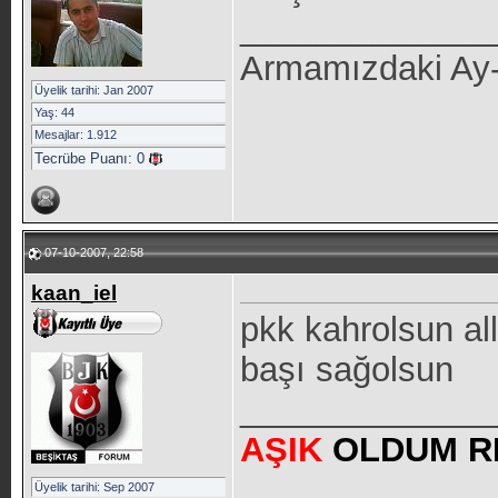
_____________
Armamızdaki Ay-yı
Üyelik tarihi: Jan 2007
Yaş: 44
Mesajlar: 1.912
Tecrübe Puanı:
0
07-10-2007, 22:58
kaan_iel
pkk kahrolsun all
başı sağolsun
_____________
AŞIK
OLDUM R
Üyelik tarihi: Sep 2007