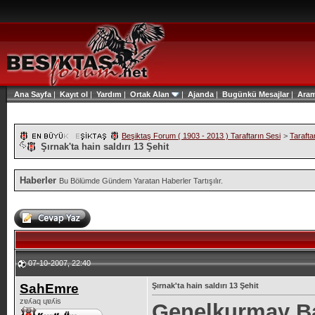
Ana Sayfa
|
Kayıt ol
|
Yardım
|
Ortak Alan
|
Ajanda
|
Bugünkü Mesajlar
|
Ara
Beşiktaş Forum ( 1903 - 2013 ) Taraftarın Sesi
>
Tarafta
Şırnak'ta hain saldırı 13 Şehit
Haberler
Bu Bölümde Gündem Yaratan Haberler Tartışılır.
07-10-2007, 22:40
SahEmre
Şırnak'ta hain saldırı 13 Şehit
zɐʎaq ɥɐʎis
Genelkurmay Ba