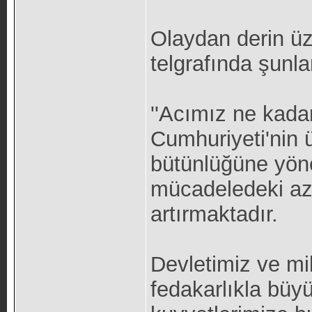
Olaydan derin ü
telgrafında şunla
''Acımız ne kada
Cumhuriyeti'nin 
bütünlüğüne yönel
mücadeledeki azi
artırmaktadır.
Devletimiz ve mil
fedakarlıkla büy