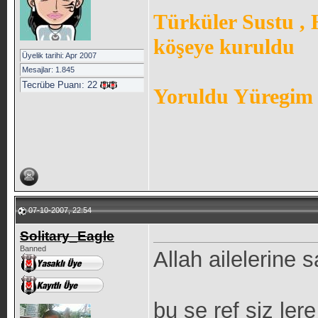
Türküler Sustu ,
köşeye kuruldu
Üyelik tarihi: Apr 2007
Mesajlar: 1.845
Tecrübe Puanı:
22
Yoruldu Yüregim 
07-10-2007, 22:54
Solitary_Eagle
Banned
Allah ailelerine s
bu şe ref siz ler