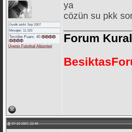
ya
cözün su pkk so
_____________
Üyelik tarihi: Sep 2007
Mesajlar: 11.320
Forum Kurall
Tecrübe Puanı:
40
Üyenin Fotoğraf Albümleri
BesiktasFo
07-10-2007, 22:49