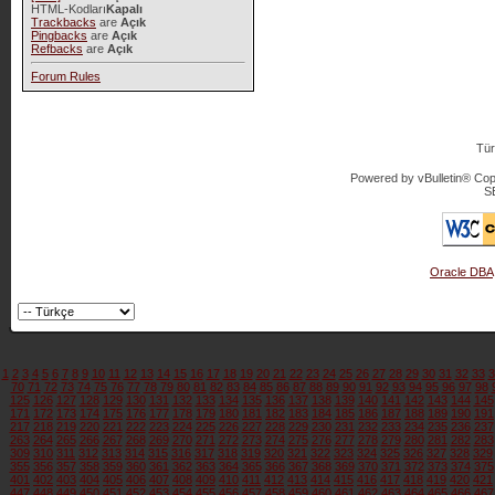
HTML-Kodları
Kapalı
Trackbacks
are
Açık
Pingbacks
are
Açık
Refbacks
are
Açık
Forum Rules
Tür
Powered by vBulletin® Copy
S
Oracle DBA
1
2
3
4
5
6
7
8
9
10
11
12
13
14
15
16
17
18
19
20
21
22
23
24
25
26
27
28
29
30
31
32
33
3
70
71
72
73
74
75
76
77
78
79
80
81
82
83
84
85
86
87
88
89
90
91
92
93
94
95
96
97
98
125
126
127
128
129
130
131
132
133
134
135
136
137
138
139
140
141
142
143
144
145
171
172
173
174
175
176
177
178
179
180
181
182
183
184
185
186
187
188
189
190
191
217
218
219
220
221
222
223
224
225
226
227
228
229
230
231
232
233
234
235
236
237
263
264
265
266
267
268
269
270
271
272
273
274
275
276
277
278
279
280
281
282
283
309
310
311
312
313
314
315
316
317
318
319
320
321
322
323
324
325
326
327
328
329
355
356
357
358
359
360
361
362
363
364
365
366
367
368
369
370
371
372
373
374
375
401
402
403
404
405
406
407
408
409
410
411
412
413
414
415
416
417
418
419
420
421
447
448
449
450
451
452
453
454
455
456
457
458
459
460
461
462
463
464
465
466
467