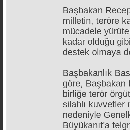
Başbakan Recep 
milletin, teröre k
mücadele yürüten
kadar olduğu gib
destek olmaya de
Başbakanlık Bas
göre, Başbakan E
birliğe terör örg
silahlı kuvvetle
nedeniyle Genel
Büyükanıt'a telgr