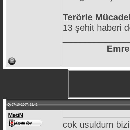
Terörle Mücadel
13 şehit haberi d
_____________
Emre
07-10-2007, 22:42
MetiN
cok usuldum bizi