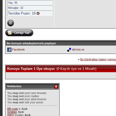
Yaş: 35
Mesajlar: 32
Tecrübe Puanı:
19
Bu konuyu arkadaşlarınızla paylaşın
Facebook
del.icio.us
«
Bu fotoğraftan haberi yokm
Konuyu Toplam 1 Üye okuyor.
(0 Kayıtlı üye ve 1 Misafir)
Yetkileriniz
You
may not
post new threads
You
may not
post replies
You
may not
post attachments
You
may not
edit your posts
BB code
is
Açık
Smileler
Açık
[IMG]
Kodları
Açık