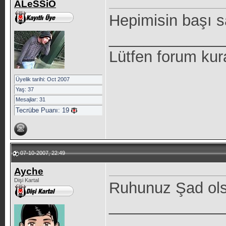
ALeSSiO
Hepimisin başı 
_____________
Lütfen forum kur
Üyelik tarihi: Oct 2007
Yaş: 37
Mesajlar: 31
Tecrübe Puanı:
19
07-10-2007, 22:49
Ayche
Dişi Kartal
Ruhunuz Şad ols
_____________