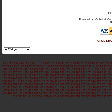
Tür
Powered by vBulletin® Copy
S
Oracle DBA
1
2
3
4
5
6
7
8
9
10
11
12
13
14
15
16
17
18
19
20
21
22
23
24
25
26
27
28
29
30
31
32
33
3
70
71
72
73
74
75
76
77
78
79
80
81
82
83
84
85
86
87
88
89
90
91
92
93
94
95
96
97
98
125
126
127
128
129
130
131
132
133
134
135
136
137
138
139
140
141
142
143
144
145
171
172
173
174
175
176
177
178
179
180
181
182
183
184
185
186
187
188
189
190
191
217
218
219
220
221
222
223
224
225
226
227
228
229
230
231
232
233
234
235
236
237
263
264
265
266
267
268
269
270
271
272
273
274
275
276
277
278
279
280
281
282
283
309
310
311
312
313
314
315
316
317
318
319
320
321
322
323
324
325
326
327
328
329
355
356
357
358
359
360
361
362
363
364
365
366
367
368
369
370
371
372
373
374
375
401
402
403
404
405
406
407
408
409
410
411
412
413
414
415
416
417
418
419
420
421
447
448
449
450
451
452
453
454
455
456
457
458
459
460
461
462
463
464
465
466
467
493
494
495
496
497
498
499
500
501
502
503
504
505
506
507
508
509
510
511
512
513
539
540
541
542
543
544
545
546
547
548
549
550
551
552
553
554
555
556
557