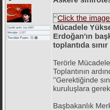
Mücadele Yükse
Üyelik tarihi: Jun 2007
Mesajlar: 1.217
Erdoğan'ın başk
Tecrübe Puanı:
21
toplantıda sınır 
Terörle Mücadele 
Toplantının ardın
''Gerektiğinde sın
kuruluşlara gerekli
Başbakanlık Merk