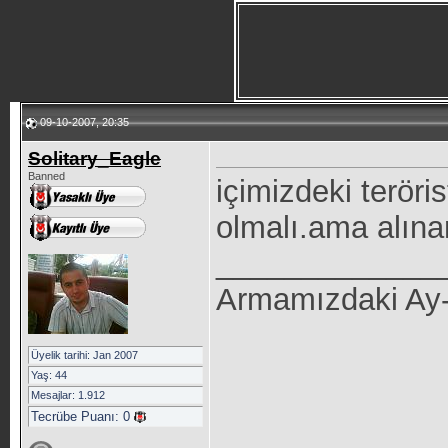
09-10-2007, 20:35
Solitary_Eagle
Banned
içimizdeki teröris
olmalı.ama alın
_____________
Armamızdaki Ay-yı
Üyelik tarihi: Jan 2007
Yaş: 44
Mesajlar: 1.912
Tecrübe Puanı:
0