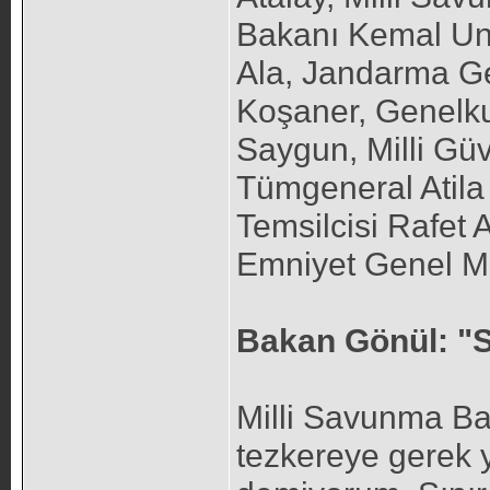
Bakanı Kemal Una
Ala, Jandarma Ge
Koşaner, Genelku
Saygun, Milli Güv
Tümgeneral Atila
Temsilcisi Rafet
Emniyet Genel Mü
Bakan Gönül: "Sı
Milli Savunma Bak
tezkereye gerek y