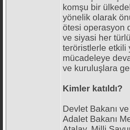
komşu bir ülkede
yönelik olarak ön
ötesi operasyon 
ve siyasi her türl
teröristlerle etkil
mücadeleye deva
ve kuruluşlara ger
Kimler katıldı?
Devlet Bakanı ve
Adalet Bakanı Meh
Atalay, Milli Sa