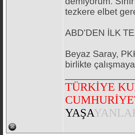
demiyorum. Sınır
tezkere elbet gere
ABD'DEN İLK TE
Beyaz Saray, PKK
birlikte çalışmaya
_____________
TÜRKİYE KU
CUMHURİYE
YAŞA
YANLA