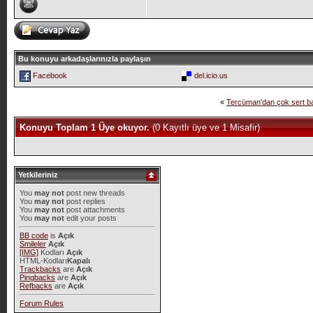
Bu konuyu arkadaşlarınızla paylaşın
Facebook
del.icio.us
«
Tercüman'dan çok sert ba
Konuyu Toplam 1 Üye okuyor.
(0 Kayıtlı üye ve 1 Misafir)
Yetkileriniz
You
may not
post new threads
You
may not
post replies
You
may not
post attachments
You
may not
edit your posts
BB code
is
Açık
Smileler
Açık
[IMG]
Kodları
Açık
HTML-Kodları
Kapalı
Trackbacks
are
Açık
Pingbacks
are
Açık
Refbacks
are
Açık
Forum Rules