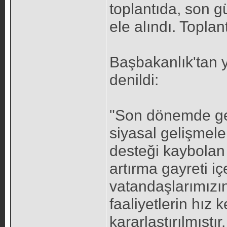
toplantıda, son g
ele alındı. Toplan
Başbakanlık'tan y
denildi:
"Son dönemde ge
siyasal gelişmele
desteği kaybolan 
artırma gayreti iç
vatandaşlarımızın
faaliyetlerin hız
kararlaştırılmışt