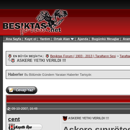
Ana Sayfa
|
Kayıt ol
|
Yardım
|
Ortak Alan
|
Ajanda
|
Bugünkü Mesajlar
|
Ara
Beşiktaş Forum ( 1903 - 2013 ) Taraftarın Sesi
>
Tarafta
ASKERE YETKI VERILDI !!!
Haberler
Bu Bölümde Gündem Yaratan Haberler Tartışılır.
09-10-2007, 16:48
cent
ASKERE YETKI VERILDI !!!
Askere sınırötes