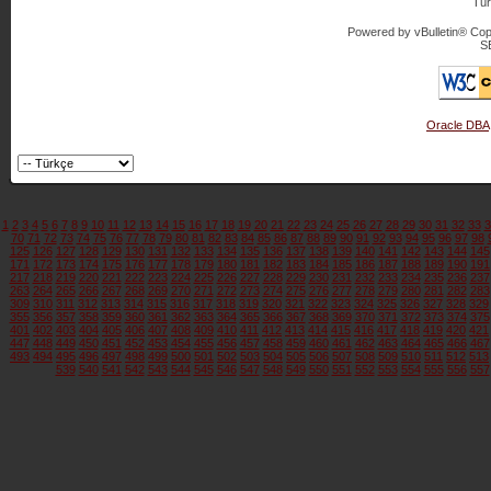
Tür
Powered by vBulletin® Copy
S
Oracle DBA
1
2
3
4
5
6
7
8
9
10
11
12
13
14
15
16
17
18
19
20
21
22
23
24
25
26
27
28
29
30
31
32
33
3
70
71
72
73
74
75
76
77
78
79
80
81
82
83
84
85
86
87
88
89
90
91
92
93
94
95
96
97
98
125
126
127
128
129
130
131
132
133
134
135
136
137
138
139
140
141
142
143
144
145
171
172
173
174
175
176
177
178
179
180
181
182
183
184
185
186
187
188
189
190
191
217
218
219
220
221
222
223
224
225
226
227
228
229
230
231
232
233
234
235
236
237
263
264
265
266
267
268
269
270
271
272
273
274
275
276
277
278
279
280
281
282
283
309
310
311
312
313
314
315
316
317
318
319
320
321
322
323
324
325
326
327
328
329
355
356
357
358
359
360
361
362
363
364
365
366
367
368
369
370
371
372
373
374
375
401
402
403
404
405
406
407
408
409
410
411
412
413
414
415
416
417
418
419
420
421
447
448
449
450
451
452
453
454
455
456
457
458
459
460
461
462
463
464
465
466
467
493
494
495
496
497
498
499
500
501
502
503
504
505
506
507
508
509
510
511
512
513
539
540
541
542
543
544
545
546
547
548
549
550
551
552
553
554
555
556
557