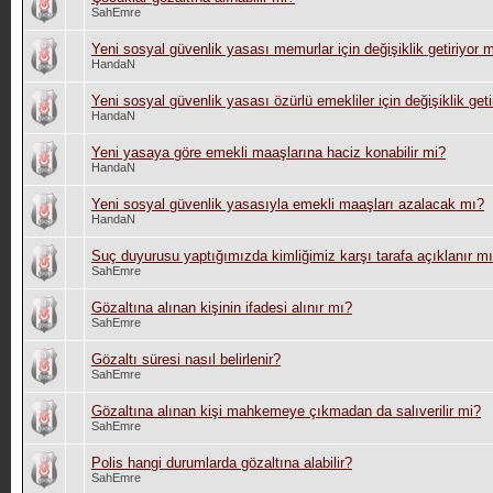
SahEmre
Yeni sosyal güvenlik yasası memurlar için değişiklik getiriyor 
HandaN
Yeni sosyal güvenlik yasası özürlü emekliler için değişiklik get
HandaN
Yeni yasaya göre emekli maaşlarına haciz konabilir mi?
HandaN
Yeni sosyal güvenlik yasasıyla emekli maaşları azalacak mı?
HandaN
Suç duyurusu yaptığımızda kimliğimiz karşı tarafa açıklanır m
SahEmre
Gözaltına alınan kişinin ifadesi alınır mı?
SahEmre
Gözaltı süresi nasıl belirlenir?
SahEmre
Gözaltına alınan kişi mahkemeye çıkmadan da salıverilir mi?
SahEmre
Polis hangi durumlarda gözaltına alabilir?
SahEmre