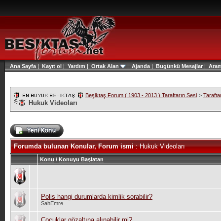
Ana Sayfa
|
Kayıt ol
|
Yardım
|
Ortak Alan
|
Ajanda
|
Bugünkü Mesajlar
|
Ara
Beşiktaş Forum ( 1903 - 2013 ) Taraftarın Sesi
>
Tarafta
Hukuk Videoları
Forumda bulunan Konular, Forum ismi
: Hukuk Videoları
Konu
/
Konuyu Başlatan
Polis hangi durumlarda kimlik sorabilir?
SahEmre
Çocuklar gözaltına alınabilir mi?