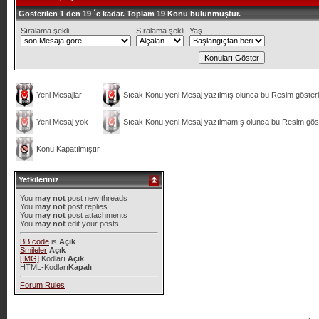
Gösterilen 1 den 19 ´e kadar. Toplam 19 Konu bulunmuştur.
Sıralama şekli
Sıralama şekli
Yaş
Yeni Mesajlar
Sıcak Konu yeni Mesaj yazılmış olunca bu Resim gösteril
Yeni Mesaj yok
Sıcak Konu yeni Mesaj yazılmamış olunca bu Resim göste
Konu Kapatılmıştır
Yetkileriniz
You
may not
post new threads
You
may not
post replies
You
may not
post attachments
You
may not
edit your posts
BB code
is
Açık
Smileler
Açık
[IMG]
Kodları
Açık
HTML-Kodları
Kapalı
Forum Rules