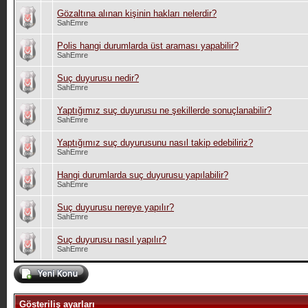
Gözaltına alınan kişinin hakları nelerdir?
SahEmre
Polis hangi durumlarda üst araması yapabilir?
SahEmre
Suç duyurusu nedir?
SahEmre
Yaptığımız suç duyurusu ne şekillerde sonuçlanabilir?
SahEmre
Yaptığımız suç duyurusunu nasıl takip edebiliriz?
SahEmre
Hangi durumlarda suç duyurusu yapılabilir?
SahEmre
Suç duyurusu nereye yapılır?
SahEmre
Suç duyurusu nasıl yapılır?
SahEmre
Gösteriliş ayarları