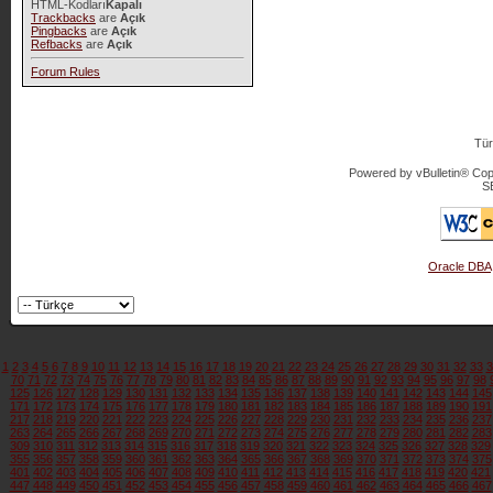
HTML-Kodları
Kapalı
Trackbacks
are
Açık
Pingbacks
are
Açık
Refbacks
are
Açık
Forum Rules
Tür
Powered by vBulletin® Copy
S
Oracle DBA
1
2
3
4
5
6
7
8
9
10
11
12
13
14
15
16
17
18
19
20
21
22
23
24
25
26
27
28
29
30
31
32
33
3
70
71
72
73
74
75
76
77
78
79
80
81
82
83
84
85
86
87
88
89
90
91
92
93
94
95
96
97
98
125
126
127
128
129
130
131
132
133
134
135
136
137
138
139
140
141
142
143
144
145
171
172
173
174
175
176
177
178
179
180
181
182
183
184
185
186
187
188
189
190
191
217
218
219
220
221
222
223
224
225
226
227
228
229
230
231
232
233
234
235
236
237
263
264
265
266
267
268
269
270
271
272
273
274
275
276
277
278
279
280
281
282
283
309
310
311
312
313
314
315
316
317
318
319
320
321
322
323
324
325
326
327
328
329
355
356
357
358
359
360
361
362
363
364
365
366
367
368
369
370
371
372
373
374
375
401
402
403
404
405
406
407
408
409
410
411
412
413
414
415
416
417
418
419
420
421
447
448
449
450
451
452
453
454
455
456
457
458
459
460
461
462
463
464
465
466
467