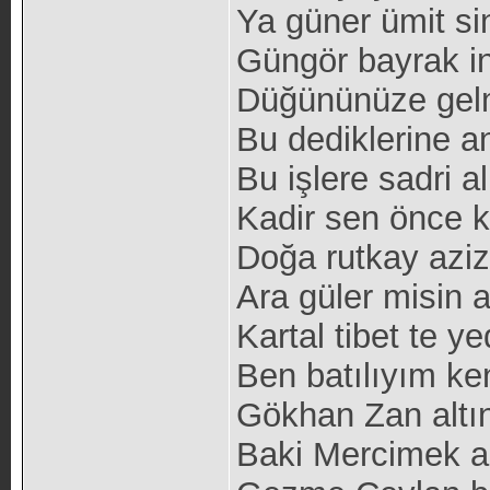
Ya güner ümit sin
Güngör bayrak 
Düğününüze gelm
Bu dediklerine an
Bu işlere sadri al
Kadir sen önce k
Doğa rutkay aziz 
Ara güler misin 
Kartal tibet te yed
Ben batılıyım ke
Gökhan Zan altı
Baki Mercimek a