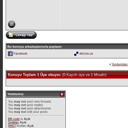
Bu konuyu arkadaşlarınızla paylaşın
Facebook
del.icio.us
«
Yurdumdan 
Konuyu Toplam 1 Üye okuyor.
(0 Kayıtlı üye ve 1 Misafir)
Yetkileriniz
You
may not
post new threads
You
may not
post replies
You
may not
post attachments
You
may not
edit your posts
BB code
is
Açık
Smileler
Açık
[IMG]
Kodları
Açık