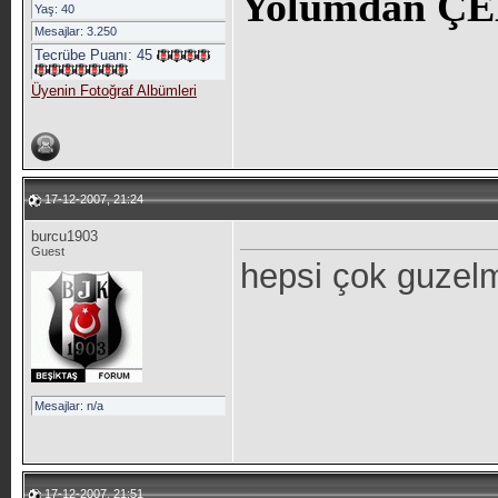
Yolumdan ÇE
Yaş: 40
Mesajlar: 3.250
Tecrübe Puanı:
45
Üyenin Fotoğraf Albümleri
17-12-2007, 21:24
burcu1903
Guest
hepsi çok guzel
Mesajlar: n/a
17-12-2007, 21:51