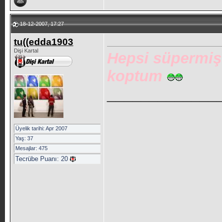
18-12-2007, 17:27
tu((edda1903
Dişi Kartal
Hepsi süpermi
koptum
_____________
Üyelik tarihi: Apr 2007
Yaş: 37
Mesajlar: 475
Tecrübe Puanı:
20