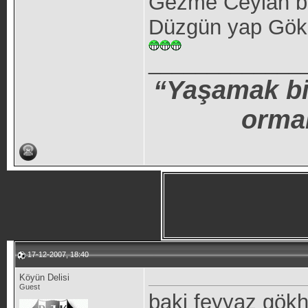
Gezme Ceylan b
Düzgün yap Gö
_____________
“Yaşamak bir
orma
17-12-2007, 18:40
Köyün Delisi
Guest
baki feyyaz gökh