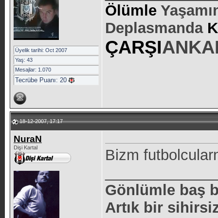
Ölümle
Yaşamın
Deplasmanda
K
ÇARŞI
ANKA
Üyelik tarihi: Oct 2007
Yaş: 43
Mesajlar: 1.070
Tecrübe Puanı:
20
18-12-2007, 17:17
NuraN
Dişi Kartal
Bizm futbolcular
_____________
Gönlümle baş 
Artık bir sihirsi