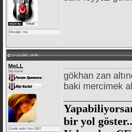
Mesajlar: n/a
17-12-2007, 18:45
MeLL
Dişi Kartal
gökhan zan altı
baki mercimek a
_____________
Yapabiliyorsa
bir yol göste
Üyelik tarihi: Nov 2007