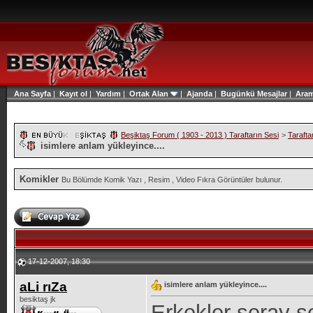
Ana Sayfa
|
Kayıt ol
|
Yardım
|
Ortak Alan
|
Ajanda
|
Bugünkü Mesajlar
|
Ara
Beşiktaş Forum ( 1903 - 2013 ) Taraftarın Sesi
>
Tarafta
isimlere anlam yükleyince....
Komikler
Bu Bölümde Komik Yazı , Resim , Video Fıkra Görüntüler bulunur.
17-12-2007, 18:30
aLi rıZa
isimlere anlam yükleyince....
besiktaş jk
Erkekler seray s