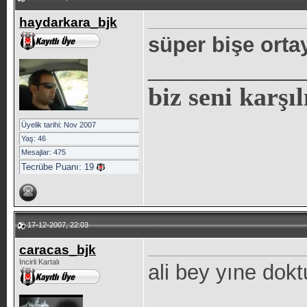
haydarkara_bjk
süper bişe orta
_____________
biz seni karşıl
Üyelik tarihi: Nov 2007
Yaş: 46
Mesajlar: 475
Tecrübe Puanı:
19
17-12-2007, 22:03
caracas_bjk
Incirli Kartalı
ali bey yıne dok
_____________