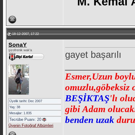
M. Kemal
18-12-2007, 17:22
SonaY
şizofrenik wak'a
gayet başarılı
_____________
Esmer,Uzun boylu,
omuzlu,göbeksiz 
BEŞİKTAŞ
'lı ol
Üyelik tarihi: Dec 2007
gibi Adam olucaks
Yaş: 38
Mesajlar: 1.835
benden uzak
duru
Tecrübe Puanı:
20
Üyenin Fotoğraf Albümleri