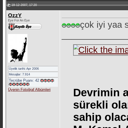
18-12-2007, 17:20
OzzY
Eye For An Eye
çok iyi yaa 
_____________
Üyelik tarihi: Apr 2006
Mesajlar: 7.914
Tecrübe Puanı:
42
Devrimin a
Üyenin Fotoğraf Albümleri
sürekli o
sahip olac