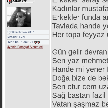
Kadınlar mustaf
Erkekler funda a
Tavlada hande y
Her topa feyyaz 
Üyelik tarihi: Nov 2007
Mesajlar: 1.721
Tecrübe Puanı:
21
Üyenin Fotoğraf Albümleri
Gün gelir devran
Sen yaz mehmet
Hande mi yener 
Doğa bize de be
Sen otur cem uz
Sağ bastan fazil
Vatan şaşmaz be