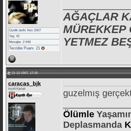
_____________
AĞAÇLAR K
MÜREKKEP O
Üyelik tarihi: Nov 2007
Yaş: 42
YETMEZ BEŞ
Mesajlar: 2.948
Tecrübe Puanı:
21
21-12-2007, 17:15
caracas_bjk
Incirli Kartalı
guzelmış gerçek
_____________
Ölümle
Yaşamın
Deplasmanda
K