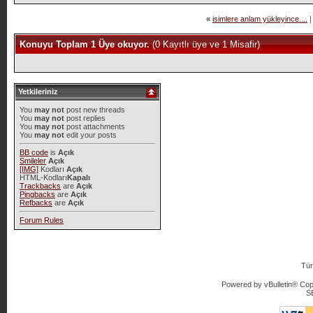
«
isimlere anlam yükleyince....
|
Konuyu Toplam 1 Üye okuyor.
(0 Kayıtlı üye ve 1 Misafir)
Yetkileriniz
You
may not
post new threads
You
may not
post replies
You
may not
post attachments
You
may not
edit your posts
BB code
is
Açık
Smileler
Açık
[IMG]
Kodları
Açık
HTML-Kodları
Kapalı
Trackbacks
are
Açık
Pingbacks
are
Açık
Refbacks
are
Açık
Forum Rules
Tür
Powered by vBulletin® Copy
S