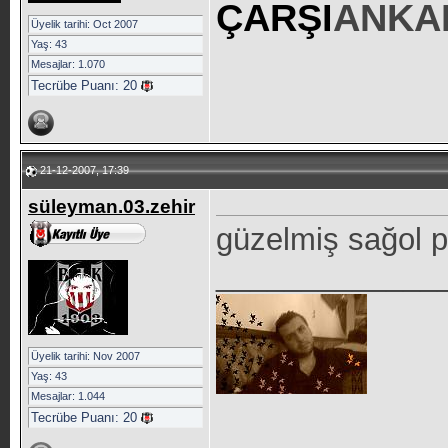
ÇARŞI
ANKA
Üyelik tarihi: Oct 2007
Yaş: 43
Mesajlar: 1.070
Tecrübe Puanı:
20
21-12-2007, 17:39
süleyman.03.zehir
güzelmiş sağol p
_____________
Üyelik tarihi: Nov 2007
Yaş: 43
Mesajlar: 1.044
Tecrübe Puanı:
20