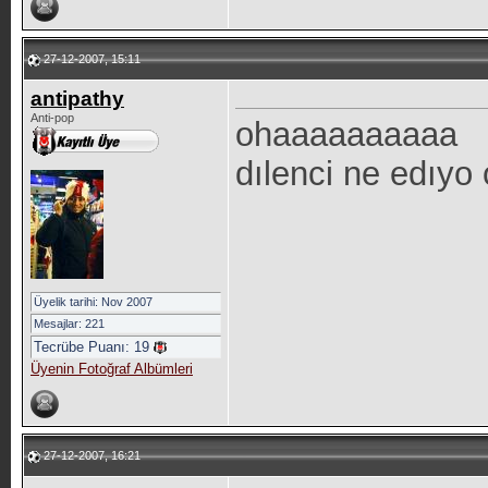
27-12-2007, 15:11
antipathy
Anti-pop
ohaaaaaaaaaa
dılenci ne edıyo
Üyelik tarihi: Nov 2007
Mesajlar: 221
Tecrübe Puanı:
19
Üyenin Fotoğraf Albümleri
27-12-2007, 16:21