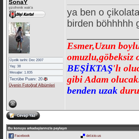
SonaY
şizofrenik wak'a
ya ben o çikolat
birden böhhhhh g
_____________
Esmer,Uzun boylu,
omuzlu,göbeksiz 
Üyelik tarihi: Dec 2007
BEŞİKTAŞ
'lı ol
Yaş: 38
Mesajlar: 1.835
gibi Adam olucaks
Tecrübe Puanı:
20
Üyenin Fotoğraf Albümleri
benden uzak
duru
Bu konuyu arkadaşlarınızla paylaşın
Facebook
del.icio.us