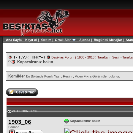
Ana Sayfa
|
Kayıt ol
|
Yardım
|
Ortak Alan
|
Ajanda
|
Bugünkü Mesajlar
|
Ara
Beşiktaş Forum ( 1903 - 2013 ) Taraftarın Sesi
>
Tarafta
Kopacaksınız bakın
Komikler
Bu Bölümde Komik Yazı , Resim , Video Fıkra Görüntüler bulunur.
21-12-2007, 17:10
1903_06
Kopacaksınız bakın
Banned