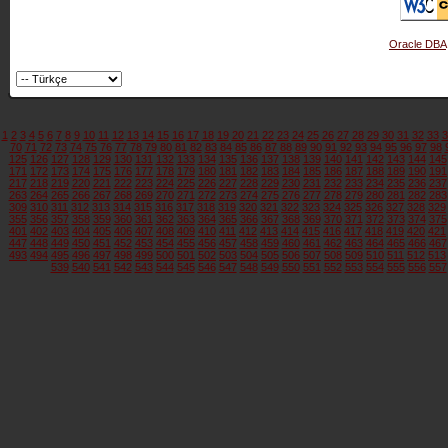
Oracle DBA
1
2
3
4
5
6
7
8
9
10
11
12
13
14
15
16
17
18
19
20
21
22
23
24
25
26
27
28
29
30
31
32
33
3
70
71
72
73
74
75
76
77
78
79
80
81
82
83
84
85
86
87
88
89
90
91
92
93
94
95
96
97
98
125
126
127
128
129
130
131
132
133
134
135
136
137
138
139
140
141
142
143
144
145
171
172
173
174
175
176
177
178
179
180
181
182
183
184
185
186
187
188
189
190
191
217
218
219
220
221
222
223
224
225
226
227
228
229
230
231
232
233
234
235
236
237
263
264
265
266
267
268
269
270
271
272
273
274
275
276
277
278
279
280
281
282
283
309
310
311
312
313
314
315
316
317
318
319
320
321
322
323
324
325
326
327
328
329
355
356
357
358
359
360
361
362
363
364
365
366
367
368
369
370
371
372
373
374
375
401
402
403
404
405
406
407
408
409
410
411
412
413
414
415
416
417
418
419
420
421
447
448
449
450
451
452
453
454
455
456
457
458
459
460
461
462
463
464
465
466
467
493
494
495
496
497
498
499
500
501
502
503
504
505
506
507
508
509
510
511
512
513
539
540
541
542
543
544
545
546
547
548
549
550
551
552
553
554
555
556
557