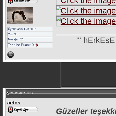
_____________
Üyelik tarihi: Oct 2007
Yaş: 38
''' hErkEs
Mesajlar: 28
Tecrübe Puanı:
0
21-12-2007, 17:12
aetos
Güzeller teşekk