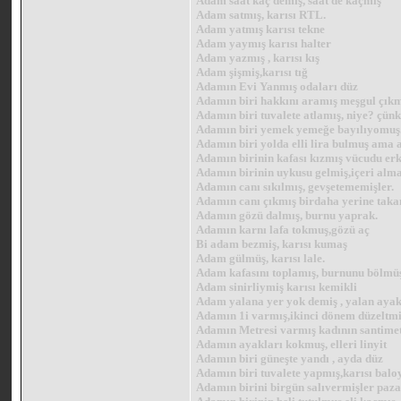
Adam saat kaç demiş, saat de kaçmış
Adam satmış, karısı RTL.
Adam yatmış karısı tekne
Adam yaymış karısı halter
Adam yazmış , karısı kış
Adam şişmiş,karısı tığ
Adamın Evi Yanmış odaları düz
Adamın biri hakkını aramış meşgul çık
Adamın biri tuvalete atlamış, niye? çün
Adamın biri yemek yemeğe bayılıyomuş. . .
Adamın biri yolda elli lira bulmuş ama 
Adamın birinin kafası kızmış vücudu erk
Adamın birinin uykusu gelmiş,içeri al
Adamın canı sıkılmış, gevşetememişler.
Adamın canı çıkmış birdaha yerine tak
Adamın gözü dalmış, burnu yaprak.
Adamın karnı lafa tokmuş,gözü aç
Bi adam bezmiş, karısı kumaş
Adam gülmüş, karısı lale.
Adam kafasını toplamış, burnunu bölmü
Adam sinirliymiş karısı kemikli
Adam yalana yer yok demiş , yalan ayak
Adamın 1i varmış,ikinci dönem düzeltmiş.
Adamın Metresi varmış kadının santimet
Adamın ayakları kokmuş, elleri linyit
Adamın biri güneşte yandı , ayda düz
Adamın biri tuvalete yapmış,karısı bal
Adamın birini birgün salıvermişler pazar