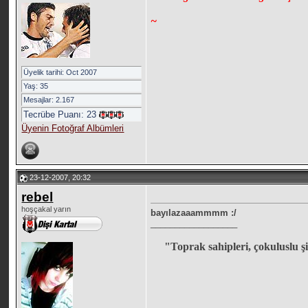
~
Üyelik tarihi: Oct 2007
Yaş: 35
Mesajlar: 2.167
Tecrübe Puanı:
23
Üyenin Fotoğraf Albümleri
23-12-2007, 20:32
rebel
hoşçakal yarın
bayılazaaammmm :/
__________________
"Toprak sahipleri, çokuluslu şir