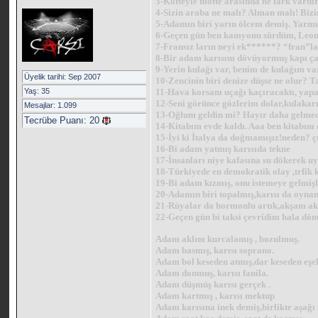
3-Köfteyle möfte arasında ne fark vardı
4-Sizin araba ne malı? Alman malı! Bizi
5-Adamın biri yarın ölcem demiş. Yarmı
6-Geçen gün ben kamyonu sürdüm, Leo
7-Fransız ların neyi ek******? “fran”lar
8-Bir adam karısını dövüyormuş kapı ça
9-Yerin kulağı var, benim de kulağım 
Üyelik tarihi: Sep 2007
10-Zencinin biri denize düşse ne olur? Tab
Yaş: 35
11-Hava korsanı uçağı kaçıracaktı, yap
12-Seni görünce gözlerim dolar,kulakar
Mesajlar: 1.099
13-Oğlum geldin mi? Hayır daha gelme
Tecrübe Puanı:
20
14-Kitabım evde kaldı. Aaa ben kitabını
15-İyi ki İtalya da doğmamışız!neden? 
16-Bi adam yatmış karısıda tekne
17-İnsanları niye kafasına su dökerek u
18-Türkiyede en demokratik olay ,trfik k
19-Bi adam kızmış, onu istemeye gelmiş
20-Adamın biri topalmış,karısı da oynam
21-Rüyalar da hormonlu artık,akşam ak
22-Geçen gün bi taksi çevridim hala dö
Adam aklını kurcalamış , bozulmuş.
Adam basmış, karısı soprano.
Adam bol keseden atmış,dar keseden eşe
Adam donmuş, karısı fanila.
Adam düşmüş karısı gerçek .
Adam kartmış , karısı mektup
Adam karısına inek demiş,birlikte aşağı