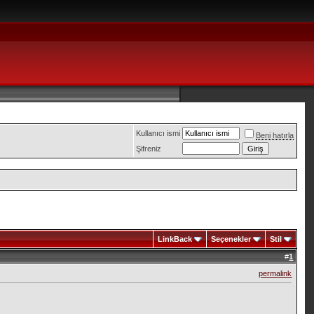
Kullanıcı ismi
Beni hatırla
Şifreniz
LinkBack
Seçenekler
Stil
#
1
permalink