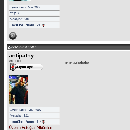
Üyelik tarihi: Mar 2006
Yaş: 36
Mesajlar: 338
Tecrübe Puanı:
21
23-12-2007, 20:46
antipathy
Anti-pop
hehe puhahaha
Üyelik tarihi: Nov 2007
Mesajlar: 221
Tecrübe Puanı:
19
Üyenin Fotoğraf Albümleri