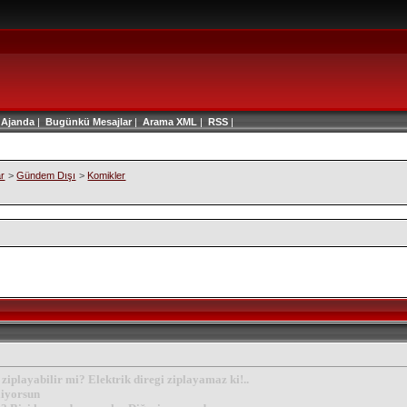
|
Ajanda
|
Bugünkü Mesajlar
|
Arama
XML
|
RSS
|
ar
>
Gündem Dışı
>
Komikler
 ziplayabilir mi? Elektrik diregi ziplayamaz ki!..
liyorsun