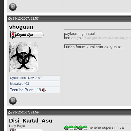
23-12-2007, 21:57
shoguun
paylaşım için saol
ben en çok
'Son gülen sen olacaksin, çü
__________________
Lütfen forum kurallarını okuyunuz..
Üyelik tarihi: Nov 2007
Mesajlar: 403
Tecrübe Puanı:
19
23-12-2007, 21:59
Disi_Kartal_Asu
Lady Eagle
hehehe supersinn ya