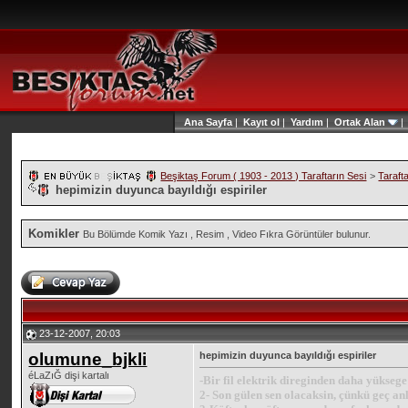
Ana Sayfa
|
Kayıt ol
|
Yardım
|
Ortak Alan
Beşiktaş Forum ( 1903 - 2013 ) Taraftarın Sesi
>
Taraft
hepimizin duyunca bayıldığı espiriler
Komikler
Bu Bölümde Komik Yazı , Resim , Video Fıkra Görüntüler bulunur.
23-12-2007, 20:03
olumune_bjkli
hepimizin duyunca bayıldığı espiriler
éLaZıĞ dişi kartalı
-Bir fil elektrik direginden daha yüksege
2- Son gülen sen olacaksin, çünkü geç an