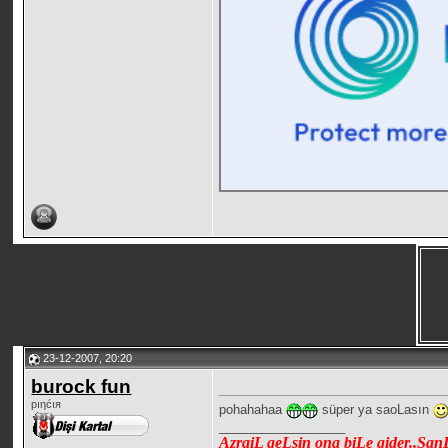
23-12-2007, 20:20
burock fun
pıηćıя
pohahahaa
süper ya saoLasın
__________________
AzraiL geLsin ona biLe gider..ŞanLı