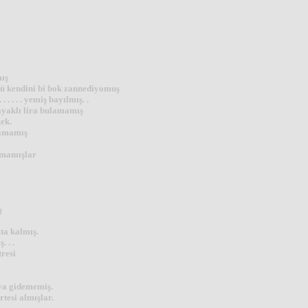
mış
kü kendini bi bok zannediyomuş
 . . . yemiş bayılmış. .
ayaklı lira bulamamış
ek.
mamamış
amamışlar
ş
ta kalmış.
 . .
resi
oya gidememiş.
tesi almışlar.