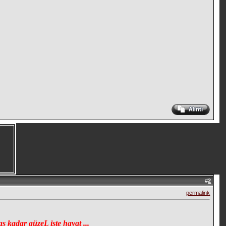
#
2
permalink
ş kadar güzeL işte hayat ...