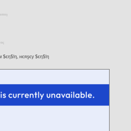
.
mamış
enç
м $єη$!η, нєяşєу $єη$!η