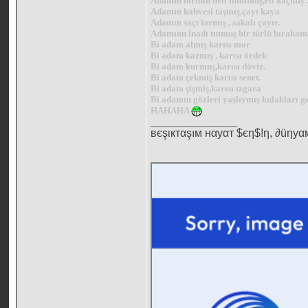
Adamın birinin beli tutulmuş,eli kaçmış 
Adamın kahvesi taşmış,çayı kaya
Adamın saçı kırmış , sakalı çayır.
Adamınn inadı tutmuş bir türlü bıraka
Bi adam almış karısı mor
Bi adam kazmış , karısı ördek
Bi adam kurmuş,karısı döviz.
Bi adam çekmiş karısı senet.
Bi adam şişmiş,karısı ızgara
Bi adamın gözleri yaşlıymış kulakları g
HAHAHA
__________________
вєşιктαşıм нαуαт $єη$!η, ∂üηуα