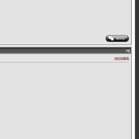
#
4
permalink