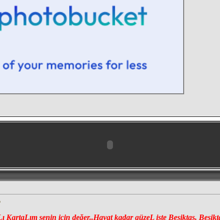
 KartaLım senin için değer..Hayat kadar güzeL işte Beşiktaş, Beşikta