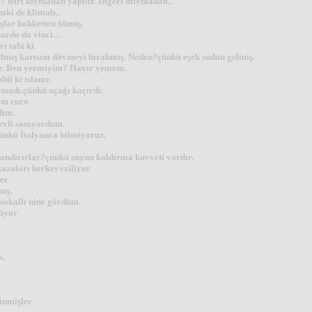
r? Biri kıymadan yapılır. Diğeri mıymadan..
mki de klimalı..
şlar hakketten ölmüş.
nardo da vinci…
ı tabi ki
lmış karısını dövmeyi bırakmış. Neden?çünkü eşek sudan gelmiş.
var. Ben yermiyim? Hayır yemem.
iî ki ıslanır.
amadı.çünkü uçağı kaçırdı.
ım euro
dim.
 evli sanıyordum.
çünkü İtalyanca bilmiyoruz.
yandırırlar?çünkü suyun kaldırma kuvveti vardır.
azaları herkes eziliyor
ler
ış.
sakallı nine gördüm.
nüyor
k.
 inmişler