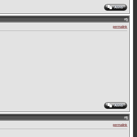
#
5
permalink
#
6
permalink