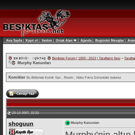
Ana Sayfa
|
Kayıt ol
|
Yardım
|
Ortak Alan
|
Ajanda
|
Bugünkü Mesajlar
|
Ara
Beşiktaş Forum ( 1903 - 2013 ) Taraftarın Sesi
>
Tarafta
Murphy Kanunları
Komikler
Bu Bölümde Komik Yazı , Resim , Video Fıkra Görüntüler bulunur.
23-12-2007, 22:32
shoguun
Murphy Kanunları
Murphy'nin altın 