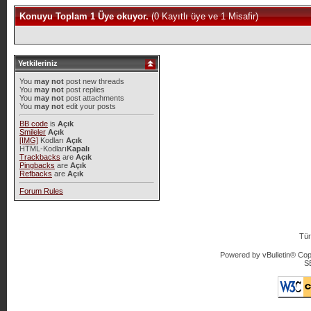
Konuyu Toplam 1 Üye okuyor.
(0 Kayıtlı üye ve 1 Misafir)
Yetkileriniz
You
may not
post new threads
You
may not
post replies
You
may not
post attachments
You
may not
edit your posts
BB code
is
Açık
Smileler
Açık
[IMG]
Kodları
Açık
HTML-Kodları
Kapalı
Trackbacks
are
Açık
Pingbacks
are
Açık
Refbacks
are
Açık
Forum Rules
Tür
Powered by vBulletin® Copy
S