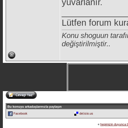
yuvarlanır.
_____________
Lütfen forum kur
Konu shoguun taraf
değiştirilmiştir..
Bu konuyu arkadaşlarınızla paylaşın
Facebook
del.icio.us
«
hepimizin duyunca ba