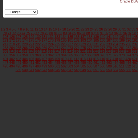
Oracle DBA
1
2
3
4
5
6
7
8
9
10
11
12
13
14
15
16
17
18
19
20
21
22
23
24
25
26
27
28
29
30
31
32
33
3
70
71
72
73
74
75
76
77
78
79
80
81
82
83
84
85
86
87
88
89
90
91
92
93
94
95
96
97
98
125
126
127
128
129
130
131
132
133
134
135
136
137
138
139
140
141
142
143
144
145
171
172
173
174
175
176
177
178
179
180
181
182
183
184
185
186
187
188
189
190
191
217
218
219
220
221
222
223
224
225
226
227
228
229
230
231
232
233
234
235
236
237
263
264
265
266
267
268
269
270
271
272
273
274
275
276
277
278
279
280
281
282
283
309
310
311
312
313
314
315
316
317
318
319
320
321
322
323
324
325
326
327
328
329
355
356
357
358
359
360
361
362
363
364
365
366
367
368
369
370
371
372
373
374
375
401
402
403
404
405
406
407
408
409
410
411
412
413
414
415
416
417
418
419
420
421
447
448
449
450
451
452
453
454
455
456
457
458
459
460
461
462
463
464
465
466
467
493
494
495
496
497
498
499
500
501
502
503
504
505
506
507
508
509
510
511
512
513
539
540
541
542
543
544
545
546
547
548
549
550
551
552
553
554
555
556
557