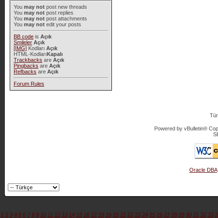
You
may not
post new threads
You
may not
post replies
You
may not
post attachments
You
may not
edit your posts
BB code
is
Açık
Smileler
Açık
[IMG]
Kodları
Açık
HTML-Kodları
Kapalı
Trackbacks
are
Açık
Pingbacks
are
Açık
Refbacks
are
Açık
Forum Rules
Tür
Powered by vBulletin® Copy
S
Oracle DBA
1
2
3
4
5
6
7
8
9
10
11
12
13
14
15
16
17
18
19
20
21
22
23
24
25
26
27
28
29
30
31
32
33
3