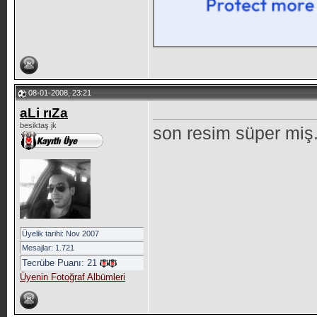
08-01-2008, 23:21
aLi rıZa
besiktaş jk
son resim süper miş
Üyelik tarihi: Nov 2007
Mesajlar: 1.721
Tecrübe Puanı:
21
Üyenin Fotoğraf Albümleri