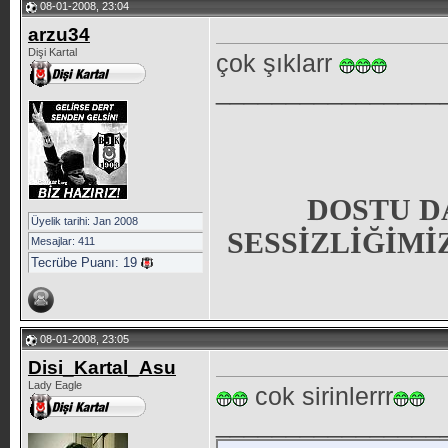
08-01-2008, 23:04
arzu34
Dişi Kartal
çok şıklarr
________________
DOSTU D
Üyelik tarihi: Jan 2008
SESSİZLİĞİMİ
Mesajlar: 411
Tecrübe Puanı:
19
08-01-2008, 23:05
Disi_Kartal_Asu
Lady Eagle
cok sirinlerrr
________________