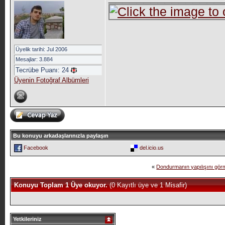
Üyelik tarihi: Jul 2006
Mesajlar: 3.884
Tecrübe Puanı:
24
Üyenin Fotoğraf Albümleri
Bu konuyu arkadaşlarınızla paylaşın
Facebook
del.icio.us
«
Dondurmanın yapılışını görme
Konuyu Toplam 1 Üye okuyor.
(0 Kayıtlı üye ve 1 Misafir)
Yetkileriniz