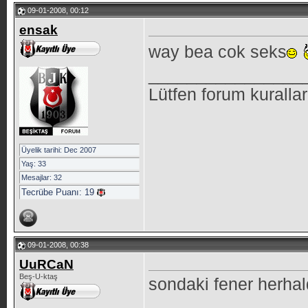
09-01-2008, 00:12
ensak
way bea cok seks
________________
Lütfen forum kuralla
Üyelik tarihi: Dec 2007
Yaş: 33
Mesajlar: 32
Tecrübe Puanı:
19
09-01-2008, 00:38
UuRCaN
Beş-U-ktaş
sondaki fener herhal
________________