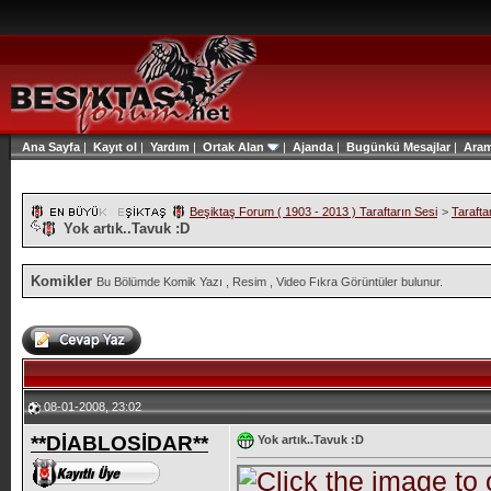
Ana Sayfa
|
Kayıt ol
|
Yardım
|
Ortak Alan
|
Ajanda
|
Bugünkü Mesajlar
|
Ara
Beşiktaş Forum ( 1903 - 2013 ) Taraftarın Sesi
>
Tarafta
Yok artık..Tavuk :D
Komikler
Bu Bölümde Komik Yazı , Resim , Video Fıkra Görüntüler bulunur.
08-01-2008, 23:02
**DİABLOSİDAR**
Yok artık..Tavuk :D