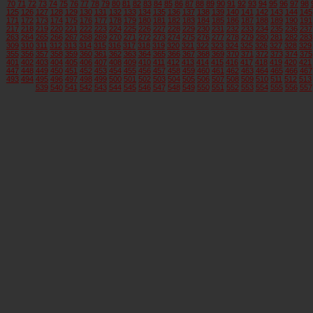
70
71
72
73
74
75
76
77
78
79
80
81
82
83
84
85
86
87
88
89
90
91
92
93
94
95
96
97
98
125
126
127
128
129
130
131
132
133
134
135
136
137
138
139
140
141
142
143
144
145
171
172
173
174
175
176
177
178
179
180
181
182
183
184
185
186
187
188
189
190
191
217
218
219
220
221
222
223
224
225
226
227
228
229
230
231
232
233
234
235
236
237
263
264
265
266
267
268
269
270
271
272
273
274
275
276
277
278
279
280
281
282
283
309
310
311
312
313
314
315
316
317
318
319
320
321
322
323
324
325
326
327
328
329
355
356
357
358
359
360
361
362
363
364
365
366
367
368
369
370
371
372
373
374
375
401
402
403
404
405
406
407
408
409
410
411
412
413
414
415
416
417
418
419
420
421
447
448
449
450
451
452
453
454
455
456
457
458
459
460
461
462
463
464
465
466
467
493
494
495
496
497
498
499
500
501
502
503
504
505
506
507
508
509
510
511
512
513
539
540
541
542
543
544
545
546
547
548
549
550
551
552
553
554
555
556
557