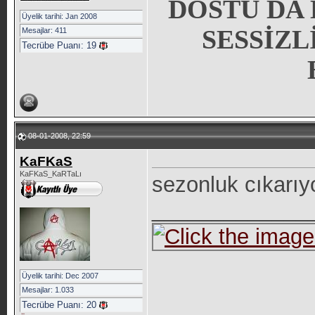
DOSTU DA 
Üyelik tarihi: Jan 2008
SESSİZL
Mesajlar: 411
Tecrübe Puanı:
19
08-01-2008, 22:59
KaFKaS
KaFKaS_KaRTaLı
sezonluk cıkarıy
_____________
Üyelik tarihi: Dec 2007
Mesajlar: 1.033
Tecrübe Puanı:
20