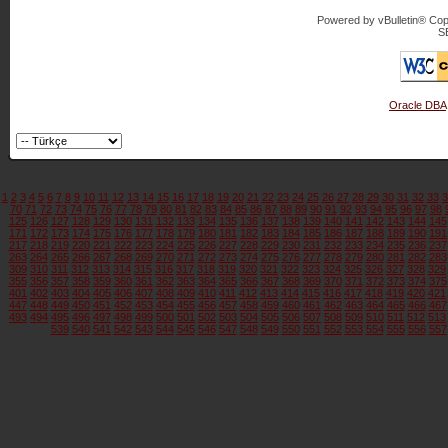
Powered by vBulletin® Copy
S
Oracle DBA
1
2
3
4
5
6
7
8
9
10
11
12
13
14
15
16
17
18
19
20
21
22
23
24
25
26
27
28
29
30
31
32
33
3
70
71
72
73
74
75
76
77
78
79
80
81
82
83
84
85
86
87
88
89
90
91
92
93
94
95
96
97
98
125
126
127
128
129
130
131
132
133
134
135
136
137
138
139
140
141
142
143
144
145
171
172
173
174
175
176
177
178
179
180
181
182
183
184
185
186
187
188
189
190
191
217
218
219
220
221
222
223
224
225
226
227
228
229
230
231
232
233
234
235
236
237
263
264
265
266
267
268
269
270
271
272
273
274
275
276
277
278
279
280
281
282
283
309
310
311
312
313
314
315
316
317
318
319
320
321
322
323
324
325
326
327
328
329
355
356
357
358
359
360
361
362
363
364
365
366
367
368
369
370
371
372
373
374
375
401
402
403
404
405
406
407
408
409
410
411
412
413
414
415
416
417
418
419
420
421
447
448
449
450
451
452
453
454
455
456
457
458
459
460
461
462
463
464
465
466
467
493
494
495
496
497
498
499
500
501
502
503
504
505
506
507
508
509
510
511
512
513
539
540
541
542
543
544
545
546
547
548
549
550
551
552
553
554
555
556
557