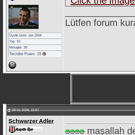
_____________
Lütfen forum kur
Üyelik tarihi: Jan 2008
Yaş: 33
Mesajlar: 38
Tecrübe Puanı:
19
08-01-2008, 22:57
Schwarzer Adler
maşallah d