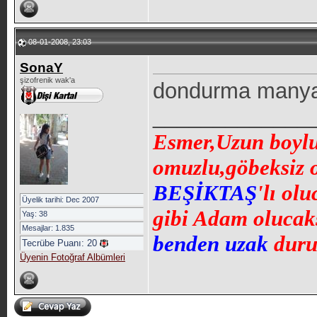
08-01-2008, 23:03
SonaY
şizofrenik wak'a
dondurma manyağ
_____________
Esmer,Uzun boylu,
omuzlu,göbeksiz 
BEŞİKTAŞ
'lı ol
Üyelik tarihi: Dec 2007
gibi Adam olucaks
Yaş: 38
Mesajlar: 1.835
benden uzak
duru
Tecrübe Puanı:
20
Üyenin Fotoğraf Albümleri