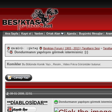
Ana Sayfa
|
Kayıt ol
|
Yardım
|
Ortak Alan
|
Ajanda
|
Bugünkü Mesajlar
|
Ara
Beşiktaş Forum ( 1903 - 2013 ) Taraftarın Sesi
>
Tarafta
Dondurmanın yapılışını görmek istermisiniz :):)
Komikler
Bu Bölümde Komik Yazı , Resim , Video Fıkra Görüntüler bulunur.
08-01-2008, 22:51
**DİABLOSİDAR**
Dondurmanın yapılışını görmek istermisin