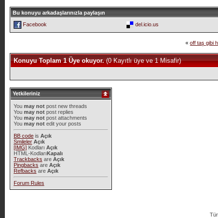
Bu konuyu arkadaşlarınızla paylaşın
Facebook
del.icio.us
«
off taş gibi 
Konuyu Toplam 1 Üye okuyor.
(0 Kayıtlı üye ve 1 Misafir)
Yetkileriniz
You
may not
post new threads
You
may not
post replies
You
may not
post attachments
You
may not
edit your posts
BB code
is
Açık
Smileler
Açık
[IMG]
Kodları
Açık
HTML-Kodları
Kapalı
Trackbacks
are
Açık
Pingbacks
are
Açık
Refbacks
are
Açık
Forum Rules
Tür