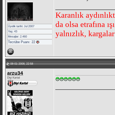
_____________
Karanlık aydınlık
da olsa etrafına ı
Üyelik tarihi: Jul 2007
yalnızlık, kargala
Yaş: 43
Mesajlar: 2.460
Tecrübe Puanı:
22
08-01-2008, 22:58
arzu34
Dişi Kartal
_____________