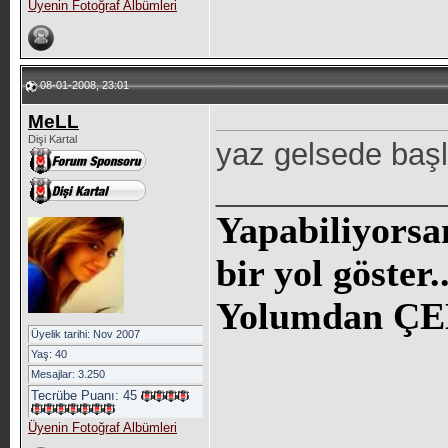
Üyenin Fotoğraf Albümleri
08-01-2008, 23:01
MeLL
Dişi Kartal
yaz gelsede ba
_____________
Yapabiliyorsa
bir yol göste
Yolumdan ÇE
Üyelik tarihi: Nov 2007
Yaş: 40
Mesajlar: 3.250
Tecrübe Puanı:
45
Üyenin Fotoğraf Albümleri