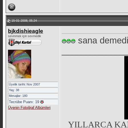
15-01-2008, 05:24
bjkdishieagle
sevinmek için sevmedik
sana demedi
_____________
Üyelik tarihi: Nov 2007
Yaş: 38
Mesajlar: 180
Tecrübe Puanı:
19
Üyenin Fotoğraf Albümleri
YILLARCA KA