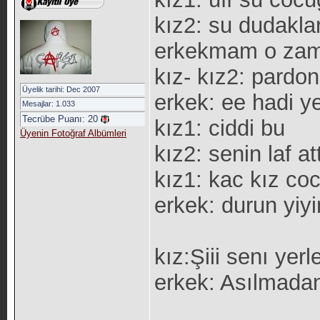
kız2: su dudakla
erkekmam o zam
kız- kız2: pardon
Üyelik tarihi: Dec 2007
erkek: ee hadi y
Mesajlar: 1.033
Tecrübe Puanı:
20
kız1: ciddi bu
Üyenin Fotoğraf Albümleri
kız2: senin laf a
kız1: kac kız co
erkek: durun yiyi
kız:Şiii senı yerl
erkek: Asılmadan