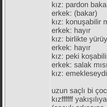
kız: pardon baka
erkek: (bakar)
kız: konuşabilir 
erkek: hayır
kız: birlikte yürü
erkek: hayır
kız: peki koşabili
erkek: salak mıs
kız: emekleseyd
uzun saçlı bi ço
kızffffff yakışılıy