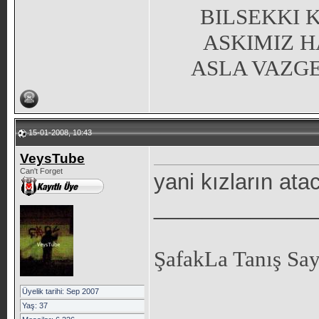
BILSEKKI 
ASKIMIZ 
ASLA VAZG
15-01-2008, 10:43
VeysTube
Can't Forget
yani kızların ata
_____________
ŞafakLa Tanış Sa
Üyelik tarihi: Sep 2007
Yaş: 37