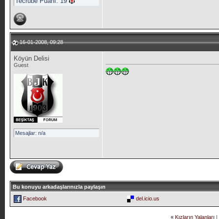
Tecrübe Puanı:
19
16-01-2008, 09:28
Köyün Delisi
Guest
Mesajlar: n/a
Bu konuyu arkadaşlarınızla paylaşın
Facebook
del.icio.us
«
Kızların Yalanları
|