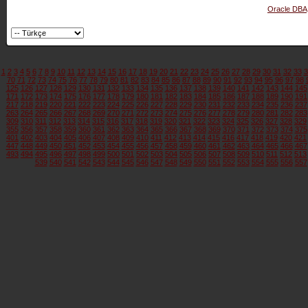
Oracle DBA
1
2
3
4
5
6
7
8
9
10
11
12
13
14
15
16
17
18
19
20
21
22
23
24
25
26
27
28
29
30
31
32
33
3
70
71
72
73
74
75
76
77
78
79
80
81
82
83
84
85
86
87
88
89
90
91
92
93
94
95
96
97
98
125
126
127
128
129
130
131
132
133
134
135
136
137
138
139
140
141
142
143
144
145
171
172
173
174
175
176
177
178
179
180
181
182
183
184
185
186
187
188
189
190
191
217
218
219
220
221
222
223
224
225
226
227
228
229
230
231
232
233
234
235
236
237
263
264
265
266
267
268
269
270
271
272
273
274
275
276
277
278
279
280
281
282
283
309
310
311
312
313
314
315
316
317
318
319
320
321
322
323
324
325
326
327
328
329
355
356
357
358
359
360
361
362
363
364
365
366
367
368
369
370
371
372
373
374
375
401
402
403
404
405
406
407
408
409
410
411
412
413
414
415
416
417
418
419
420
421
447
448
449
450
451
452
453
454
455
456
457
458
459
460
461
462
463
464
465
466
467
493
494
495
496
497
498
499
500
501
502
503
504
505
506
507
508
509
510
511
512
513
539
540
541
542
543
544
545
546
547
548
549
550
551
552
553
554
555
556
557