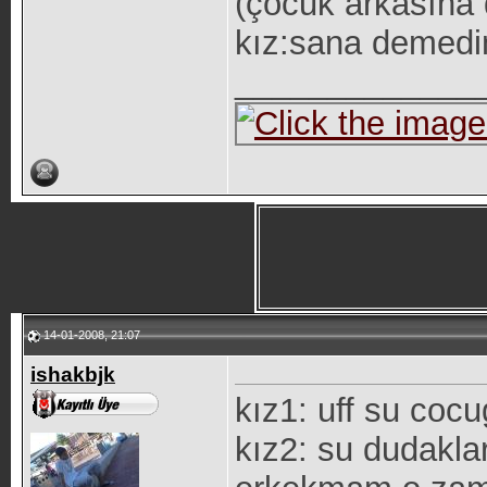
(çocuk arkasına 
kız:sana demed
_____________
14-01-2008, 21:07
ishakbjk
kız1: uff su cocu
kız2: su dudakla