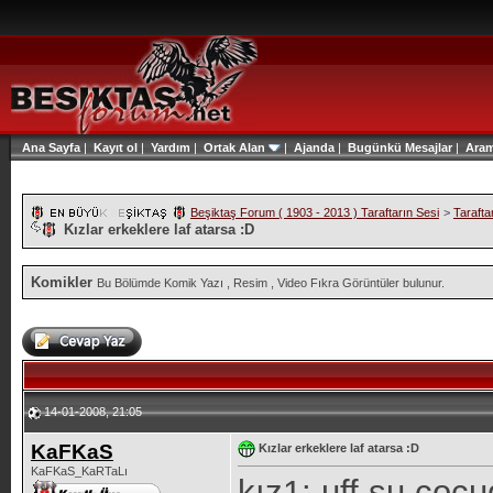
Ana Sayfa
|
Kayıt ol
|
Yardım
|
Ortak Alan
|
Ajanda
|
Bugünkü Mesajlar
|
Ara
Beşiktaş Forum ( 1903 - 2013 ) Taraftarın Sesi
>
Tarafta
Kızlar erkeklere laf atarsa :D
Komikler
Bu Bölümde Komik Yazı , Resim , Video Fıkra Görüntüler bulunur.
14-01-2008, 21:05
KaFKaS
Kızlar erkeklere laf atarsa :D
KaFKaS_KaRTaLı
kız1: uff su cocu