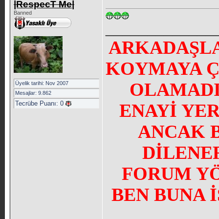
|RespecT Me|
Banned
_____________
ARKADAŞLA
KOYMAYA Ç
OLAMADI
Üyelik tarihi: Nov 2007
Mesajlar: 9.862
Tecrübe Puanı:
0
ENAYİ YE
ANCAK 
DİLENE
FORUM YÖN
BEN BUNA 