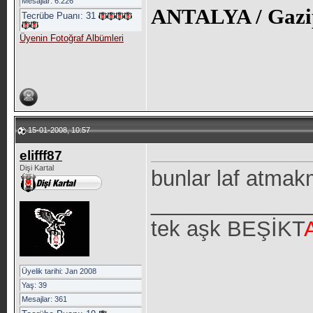
Mesajlar: 6.226
ANTALYA / Gazi
Tecrübe Puanı:
31
Üyenin Fotoğraf Albümleri
15-01-2008, 10:57
elifff87
Dişi Kartal
bunlar laf atmak
_____________
tek aşk BEŞİKT
Üyelik tarihi: Jan 2008
Yaş: 39
Mesajlar: 361