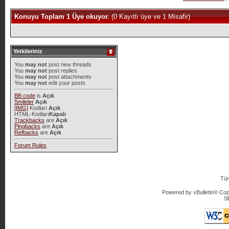
Konuyu Toplam 1 Üye okuyor.
(0 Kayıtlı üye ve 1 Misafir)
Yetkileriniz
You
may not
post new threads
You
may not
post replies
You
may not
post attachments
You
may not
edit your posts
BB code
is
Açık
Smileler
Açık
[IMG]
Kodları
Açık
HTML-Kodları
Kapalı
Trackbacks
are
Açık
Pingbacks
are
Açık
Refbacks
are
Açık
Forum Rules
Tür
Powered by vBulletin® Copy
S