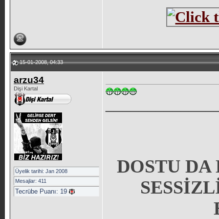
15-01-2008, 04:33
arzu34
Dişi Kartal
_____________
DOSTU DA 
Üyelik tarihi: Jan 2008
SESSİZL
Mesajlar: 411
Tecrübe Puanı:
19