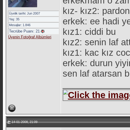
erkekmam o zam
kız- kız2: pardon
Üyelik tarihi: Jun 2007
erkek: ee hadi y
Yaş: 35
Mesajlar: 1.846
kız1: ciddi bu
Tecrübe Puanı:
21
Üyenin Fotoğraf Albümleri
kız2: senin laf a
kız1: kac kız co
erkek: durun yiyi
sen laf atarsan
_____________
14-01-2008, 21:09