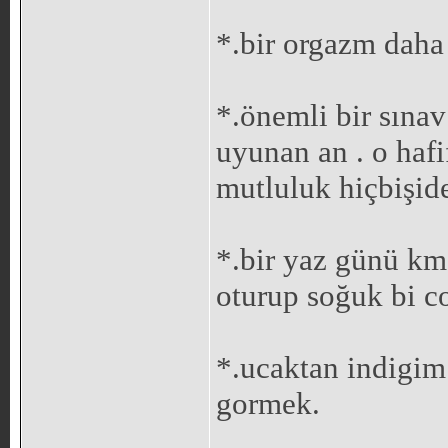
*.bir orgazm dah
*.önemli bir sınav
uyunan an . o hafi
mutluluk hiçbişid
*.bir yaz günü km
oturup soğuk bi c
*.ucaktan indigim 
gormek.