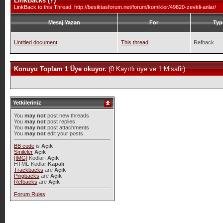
LinkBacks (
?
)
LinkBack to this Thread: http://besiktasforum.net/forum/komikler/49820-zevkli-anlar/
Mesaj Yazan
For
Typ
Untitled document
This thread
Refback
Konuyu Toplam 1 Üye okuyor.
(0 Kayıtlı üye ve 1 Misafir)
Yetkileriniz
You
may not
post new threads
You
may not
post replies
You
may not
post attachments
You
may not
edit your posts
BB code
is
Açık
Smileler
Açık
[IMG]
Kodları
Açık
HTML-Kodları
Kapalı
Trackbacks
are
Açık
Pingbacks
are
Açık
Refbacks
are
Açık
Forum Rules