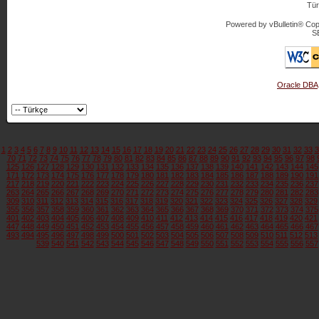
Tür
Powered by vBulletin® Copy
S
Oracle DBA
1
2
3
4
5
6
7
8
9
10
11
12
13
14
15
16
17
18
19
20
21
22
23
24
25
26
27
28
29
30
31
32
33
3
70
71
72
73
74
75
76
77
78
79
80
81
82
83
84
85
86
87
88
89
90
91
92
93
94
95
96
97
98
125
126
127
128
129
130
131
132
133
134
135
136
137
138
139
140
141
142
143
144
145
171
172
173
174
175
176
177
178
179
180
181
182
183
184
185
186
187
188
189
190
191
217
218
219
220
221
222
223
224
225
226
227
228
229
230
231
232
233
234
235
236
237
263
264
265
266
267
268
269
270
271
272
273
274
275
276
277
278
279
280
281
282
283
309
310
311
312
313
314
315
316
317
318
319
320
321
322
323
324
325
326
327
328
329
355
356
357
358
359
360
361
362
363
364
365
366
367
368
369
370
371
372
373
374
375
401
402
403
404
405
406
407
408
409
410
411
412
413
414
415
416
417
418
419
420
421
447
448
449
450
451
452
453
454
455
456
457
458
459
460
461
462
463
464
465
466
467
493
494
495
496
497
498
499
500
501
502
503
504
505
506
507
508
509
510
511
512
513
539
540
541
542
543
544
545
546
547
548
549
550
551
552
553
554
555
556
557