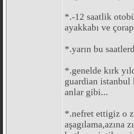
*.-12 saatlik oto
ayakkabı ve çorapl
*.yarın bu saatle
*.genelde kırk yıl
guardian istanbul
anlar gibi...
*.nefret ettigiz o
aşagılama,azına z