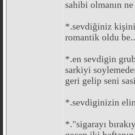
sahibi olmanın ne 
*.sevdiğiniz kişin
romantik oldu be..
*.en sevdigin grub
sarkiyi soylemeden
geri gelip seni sas
*.sevdiginizin eli
*."sigarayı bırakı
geçen iki haftanı