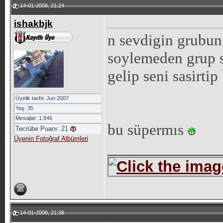
14-01-2008, 21:24
ishakbjk
n sevdigin grubun 
soylemeden grup sa
gelip seni sasirtip
Üyelik tarihi: Jun 2007
Yaş: 35
Mesajlar: 1.846
bu süpermıs
Tecrübe Puanı:
21
Üyenin Fotoğraf Albümleri
_____________
14-01-2008, 21:38