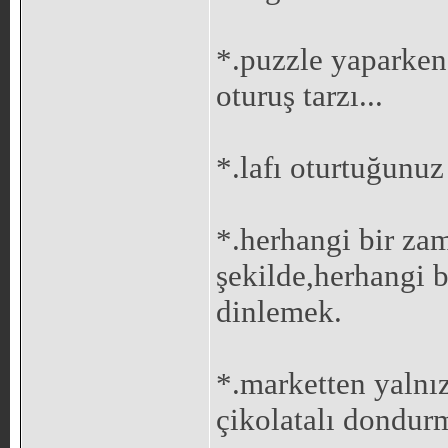
*.puzzle yaparken 
oturuş tarzı...
*.lafı oturtuğunu
*.herhangi bir za
şekilde,herhangi 
dinlemek.
*.marketten yalnızc
çikolatalı dondur