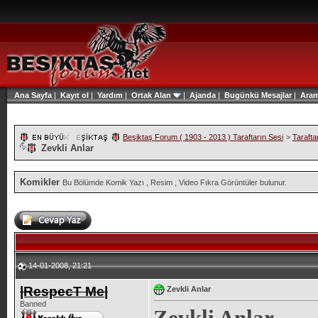
Ana Sayfa
|
Kayıt ol
|
Yardım
|
Ortak Alan
|
Ajanda
|
Bugünkü Mesajlar
|
Ara
Beşiktaş Forum ( 1903 - 2013 ) Taraftarın Sesi
>
Tarafta
Zevkli Anlar
Komikler
Bu Bölümde Komik Yazı , Resim , Video Fıkra Görüntüler bulunur.
14-01-2008, 21:21
|RespecT Me|
Zevkli Anlar
Banned
Zevkli Anlar