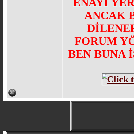
ENAYİ YE
ANCAK 
DİLENE
FORUM YÖN
BEN BUNA 