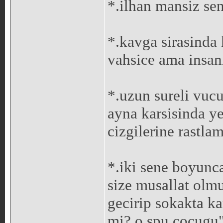
*.ilhan mansiz sen
*.kavga sirasinda 
vahsice ama insani
*.uzun sureli vucu
ayna karsisinda ye
cizgilerine rastla
*.iki sene boyunca
size musallat olmu
gecirip sokakta k
mi? o.spu cocugu