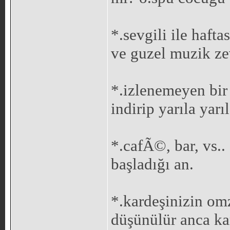
*.sevgili ile haft
ve guzel muzik ze
*.izlenemeyen bir
indirip yarıla yarı
*.cafÃ©, bar, vs..
başladığı an.
*.kardeşinizin o
düşünülür anca kar