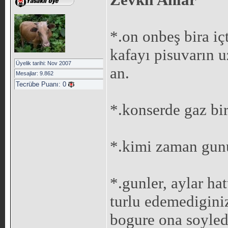
*.on onbeş bira iç
kafayı pisuvarın u
Üyelik tarihi: Nov 2007
an.
Mesajlar: 9.862
Tecrübe Puanı:
0
*.konserde gaz bi
*.kimi zaman gunu
*.gunler, aylar hat
turlu edemediginiz
bogure ona soyledi