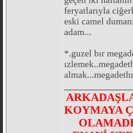
feryatlarıyla ciğe
eski camel dumanı
adam...
*.guzel bır megad
ızlemek..megadeth
almak...megadethı 
_____________
ARKADAŞLA
KOYMAYA Ç
OLAMADI