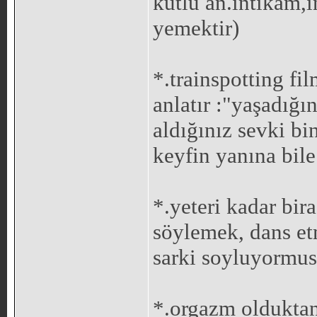
kutlu an.intikam,
yemektir)
*.trainspotting fi
anlatır :"yaşadığı
aldığınız sevki bi
keyfin yanına bil
*.yeteri kadar bir
söylemek, dans et
sarki soyluyormus
*.orgazm olduktan