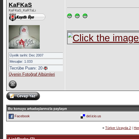
KaFKaS
KaFKaS_KaRTaLı
_____________
Üyelik tarihi: Dec 2007
Mesajlar: 1.033
Tecrübe Puanı:
20
Üyenin Fotoğraf Albümleri
Bu konuyu arkadaşlarınızla paylaşın
Facebook
del.icio.us
«
Türker Uzayda 2
|
Her