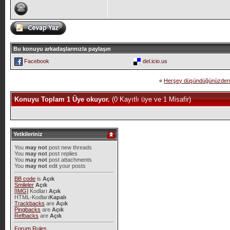
Bu konuyu arkadaşlarınızla paylaşın
Facebook
del.icio.us
«
Herşey düşündüğünüzden fa
Konuyu Toplam 1 Üye okuyor.
(0 Kayıtlı üye ve 1 Misafir)
Yetkileriniz
You
may not
post new threads
You
may not
post replies
You
may not
post attachments
You
may not
edit your posts
BB code
is
Açık
Smileler
Açık
[IMG]
Kodları
Açık
HTML-Kodları
Kapalı
Trackbacks
are
Açık
Pingbacks
are
Açık
Refbacks
are
Açık
Forum Rules