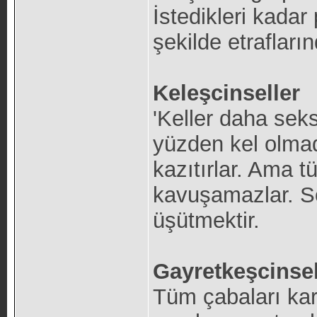
İstedikleri kadar 
şekilde etrafları
Keleşcinseller
'Keller daha seksi
yüzden kel olmadı
kazıtırlar. Ama 
kavuşamazlar. So
üşütmektir.
Gayretkeşcinsel
Tüm çabaları karş