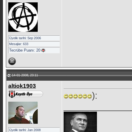
Üyelik tarihi: Sep 2006
Mesajlar: 633
Tecrübe Puanı:
20
14-01-2008, 23:11
altiok1903
):
_____________
Üyelik tarihi: Jan 2008