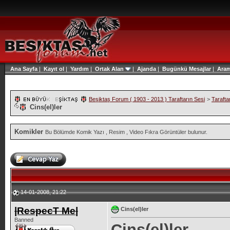
Ana Sayfa
|
Kayıt ol
|
Yardım
|
Ortak Alan
|
Ajanda
|
Bugünkü Mesajlar
|
Ara
Beşiktaş Forum ( 1903 - 2013 ) Taraftarın Sesi
>
Tarafta
Cins(el)ler
Komikler
Bu Bölümde Komik Yazı , Resim , Video Fıkra Görüntüler bulunur.
14-01-2008, 21:22
|RespecT Me|
Cins(el)ler
Banned
Cins(el)ler