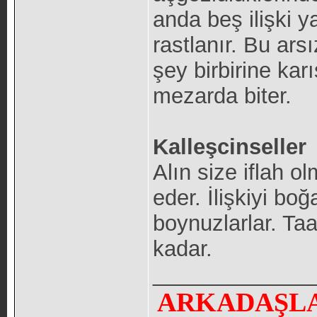
anda beş ilişki y
rastlanır. Bu ar
şey birbirine karı
mezarda biter.
Kalleşcinseller
Alın size iflah o
eder. İlişkiyi boğ
boynuzlarlar. Taa
kadar.
_____________
ARKADAŞLA