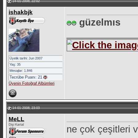
14-01-2008, 22:02
ishakbjk
güzelmıs
_____________
Üyelik tarihi: Jun 2007
Yaş: 35
Mesajlar: 1.846
Tecrübe Puanı:
21
Üyenin Fotoğraf Albümleri
14-01-2008, 23:03
MeLL
Dişi Kartal
ne çok çeşitleri 