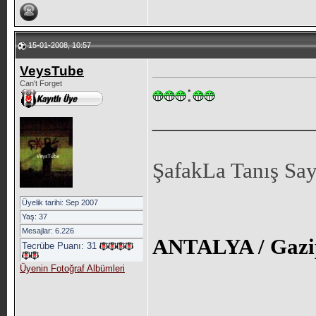
15-01-2008, 10:57
VeysTube
Can't Forget
:
_____________
ŞafakLa Tanış Sa
Üyelik tarihi: Sep 2007
Yaş: 37
Mesajlar: 6.226
ANTALYA / Gazi
Tecrübe Puanı:
31
Üyenin Fotoğraf Albümleri