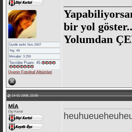
_____________
Yapabiliyorsa
bir yol göste
Yolumdan ÇE
Üyelik tarihi: Nov 2007
Yaş: 40
Mesajlar: 3.250
Tecrübe Puanı:
45
Üyenin Fotoğraf Albümleri
14-01-2008, 23:05
MİA
Dişi Kartal
heuhueueheuheuh