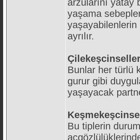
arzularını yatay 
yaşama sebepleri b
yaşayabilenlerin
ayrılır.
Çilekeşcinselle
Bunlar her türlü 
gurur gibi duygula
yaşayacak partne
Keşmekeşcinsel
Bu tiplerin duru
açgözlülüklerinde