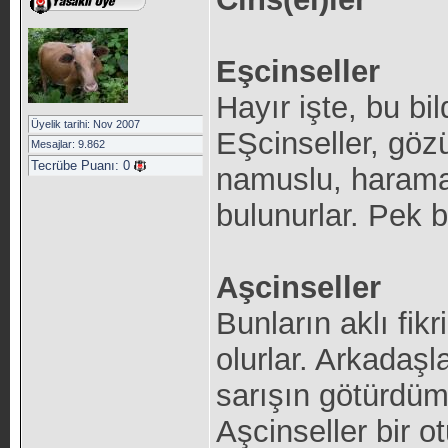
Eşcinseller
Hayır işte, bu bil
Üyelik tarihi: Nov 2007
EŞcinseller, gö
Mesajlar: 9.862
Tecrübe Puanı:
0
namuslu, harama 
bulunurlar. Pek bi
Aşcinseller
Bunların aklı fik
olurlar. Arkadaş
sarışın götürdüm,
Aşcinseller bir ot