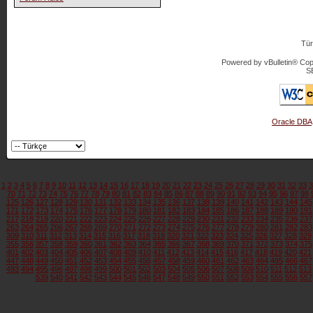
Tür
Powered by vBulletin® Copy
S
Oracle DBA
1
2
3
4
5
6
7
8
9
10
11
12
13
14
15
16
17
18
19
20
21
22
23
24
25
26
27
28
29
30
31
32
33
3
70
71
72
73
74
75
76
77
78
79
80
81
82
83
84
85
86
87
88
89
90
91
92
93
94
95
96
97
98
125
126
127
128
129
130
131
132
133
134
135
136
137
138
139
140
141
142
143
144
145
171
172
173
174
175
176
177
178
179
180
181
182
183
184
185
186
187
188
189
190
191
217
218
219
220
221
222
223
224
225
226
227
228
229
230
231
232
233
234
235
236
237
263
264
265
266
267
268
269
270
271
272
273
274
275
276
277
278
279
280
281
282
283
309
310
311
312
313
314
315
316
317
318
319
320
321
322
323
324
325
326
327
328
329
355
356
357
358
359
360
361
362
363
364
365
366
367
368
369
370
371
372
373
374
375
401
402
403
404
405
406
407
408
409
410
411
412
413
414
415
416
417
418
419
420
421
447
448
449
450
451
452
453
454
455
456
457
458
459
460
461
462
463
464
465
466
467
493
494
495
496
497
498
499
500
501
502
503
504
505
506
507
508
509
510
511
512
513
539
540
541
542
543
544
545
546
547
548
549
550
551
552
553
554
555
556
557