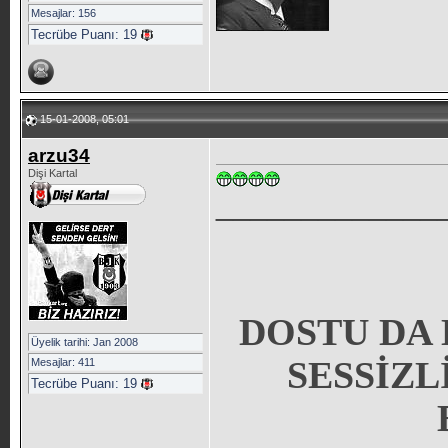
Mesajlar: 156
Tecrübe Puanı:
19
15-01-2008, 05:01
arzu34
Dişi Kartal
_____________
DOSTU DA 
Üyelik tarihi: Jan 2008
SESSİZL
Mesajlar: 411
Tecrübe Puanı:
19