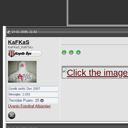
14-01-2008, 21:32
KaFKaS
KaFKaS_KaRTaLı
_____________
Üyelik tarihi: Dec 2007
Mesajlar: 1.033
Tecrübe Puanı:
20
Üyenin Fotoğraf Albümleri