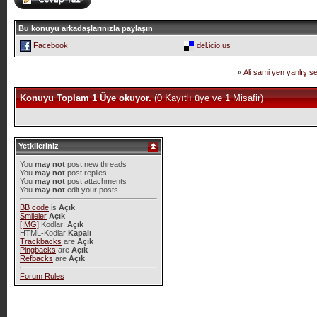
Bu konuyu arkadaşlarınızla paylaşın
Facebook
del.icio.us
«
Ali sami yen yanlış s
Konuyu Toplam 1 Üye okuyor.
(0 Kayıtlı üye ve 1 Misafir)
Yetkileriniz
You
may not
post new threads
You
may not
post replies
You
may not
post attachments
You
may not
edit your posts
BB code
is
Açık
Smileler
Açık
[IMG]
Kodları
Açık
HTML-Kodları
Kapalı
Trackbacks
are
Açık
Pingbacks
are
Açık
Refbacks
are
Açık
Forum Rules