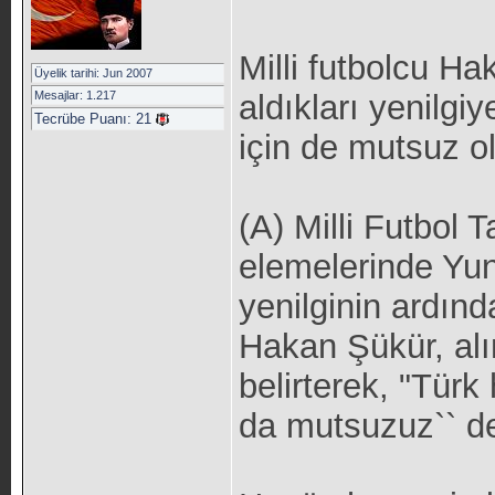
Milli futbolcu H
Üyelik tarihi: Jun 2007
Mesajlar: 1.217
aldıkları yenilgiy
Tecrübe Puanı:
21
için de mutsuz ol
(A) Milli Futbol
elemelerinde Yun
yenilginin ardın
Hakan Şükür, alı
belirterek, "Türk
da mutsuzuz`` de