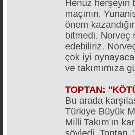
Henüz herşeyin b
maçının, Yunanis
önem kazandığın
bitmedi. Norveç 
edebiliriz. Norv
çok iyi oynayaca
ve takımımıza gü
TOPTAN: ''KÖT
Bu arada karşıla
Türkiye Büyük Mi
Milli Takım'ın ka
söyledi. Toptan,