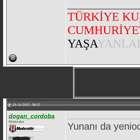
_____________
TÜRKİYE KU
CUMHURİYE
YAŞA
YANLA
18-10-2007, 08:37
dogan_cordoba
Moderator
Yunanı da yeniod
_____________