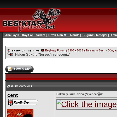
Ana Sayfa
|
Kayıt ol
|
Yardım
|
Ortak Alan
|
Ajanda
|
Bugünkü Mesajlar
|
Ara
Beşiktaş Forum ( 1903 - 2013 ) Taraftarın Sesi
>
Dünyad
Hakan Şükür: 'Norveç'i yeneceğiz'
18-10-2007, 08:17
cent
Hakan Şükür: 'Norveç'i yeneceğiz'