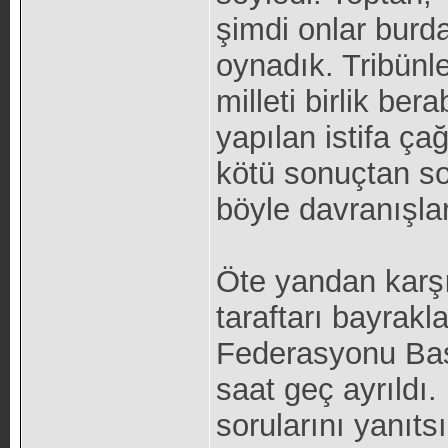
şimdi onlar burda
oynadık. Tribünle
milleti birlik ber
yapılan istifa ç
kötü sonuçtan son
böyle davranışla
Öte yandan karş
taraftarı bayrakl
Federasyonu Baş
saat geç ayrıldı
sorularını yanıtsı