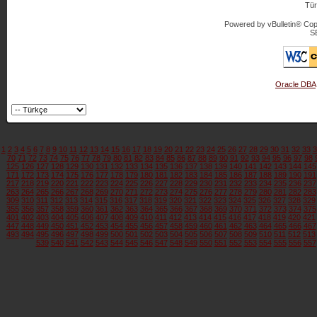
Tür
Powered by vBulletin® Copy
S
Oracle DBA
1
2
3
4
5
6
7
8
9
10
11
12
13
14
15
16
17
18
19
20
21
22
23
24
25
26
27
28
29
30
31
32
33
3
70
71
72
73
74
75
76
77
78
79
80
81
82
83
84
85
86
87
88
89
90
91
92
93
94
95
96
97
98
125
126
127
128
129
130
131
132
133
134
135
136
137
138
139
140
141
142
143
144
145
171
172
173
174
175
176
177
178
179
180
181
182
183
184
185
186
187
188
189
190
191
217
218
219
220
221
222
223
224
225
226
227
228
229
230
231
232
233
234
235
236
237
263
264
265
266
267
268
269
270
271
272
273
274
275
276
277
278
279
280
281
282
283
309
310
311
312
313
314
315
316
317
318
319
320
321
322
323
324
325
326
327
328
329
355
356
357
358
359
360
361
362
363
364
365
366
367
368
369
370
371
372
373
374
375
401
402
403
404
405
406
407
408
409
410
411
412
413
414
415
416
417
418
419
420
421
447
448
449
450
451
452
453
454
455
456
457
458
459
460
461
462
463
464
465
466
467
493
494
495
496
497
498
499
500
501
502
503
504
505
506
507
508
509
510
511
512
513
539
540
541
542
543
544
545
546
547
548
549
550
551
552
553
554
555
556
557