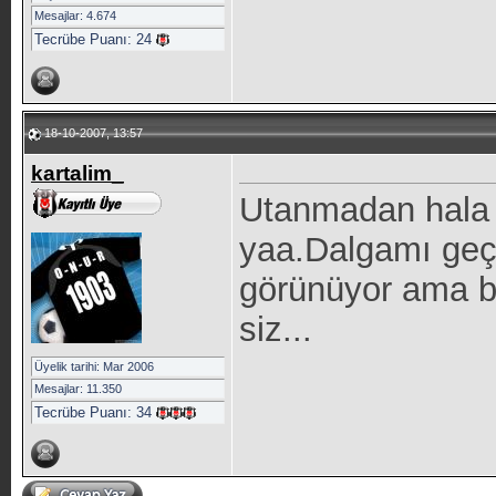
Mesajlar: 4.674
Tecrübe Puanı:
24
18-10-2007, 13:57
kartalim_
Utanmadan hala 
yaa.Dalgamı geçi
görünüyor ama bi
siz...
Üyelik tarihi: Mar 2006
Mesajlar: 11.350
Tecrübe Puanı:
34