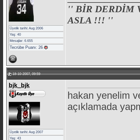
'' BİR DERDİM
ASLA !!! ''
Üyelik tarihi: Aug 2006
Yaş: 40
Mesajlar: 6.655
Tecrübe Puanı:
26
18-10-2007, 09:59
bjk_bjk
hakan yenelim v
açıklamada yap
Üyelik tarihi: Aug 2007
Yaş: 43