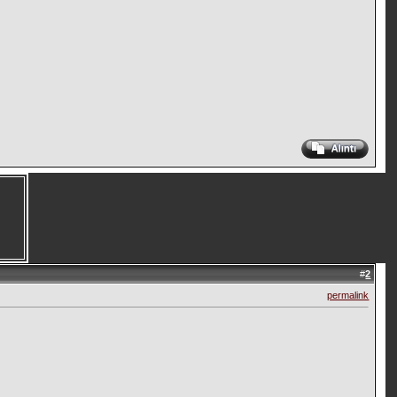
#
2
permalink