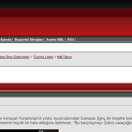
|
Ajanda
|
Bugünkü Mesajlar
|
Arama
XML
|
RSS
|
an Spor Gelişmeleri
>
Türkiye Ligleri
>
Milli Takım
onuşan Yunanistan'ın yıldız oyuncularından Samaras ilginç bir tespitte bulun
tmesinin büyük bir hata olduğunu belirterek, "Bu karşılaşmayı Şükrü saraçoğlu 