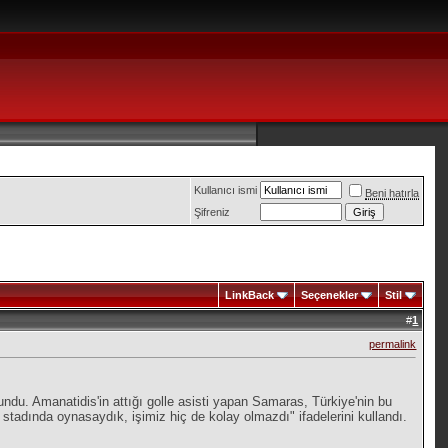
Kullanıcı ismi
Beni hatırla
Şifreniz
LinkBack
Seçenekler
Stil
#
1
permalink
du. Amanatidis'in attığı golle asisti yapan Samaras, Türkiye'nin bu
stadında oynasaydık, işimiz hiç de kolay olmazdı" ifadelerini kullandı.