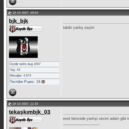
18-10-2007, 09:54
bjk_bjk
tabiki yanlış seçim
Üyelik tarihi: Aug 2007
Yaş: 43
Mesajlar: 4.674
Tecrübe Puanı:
24
18-10-2007, 11:33
tekaşkımbjk_03
evet bencede yanlışi secim adam gibi t
__________________