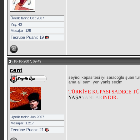
Üyelik tarihi: Oct 2007
Yaş: 43
Mesajlar: 125
Tecrübe Puanı:
19
18-10-2007, 09:49
cent
seyirci kapasitesi iyi saracoğlu şuan t
ama ali sami yen yanlş seçim
__________________
TÜRKİYE KUPASI SADECE T
YAŞA
YANLAR
INDIR.
Üyelik tarihi: Jun 2007
Mesajlar: 1.217
Tecrübe Puanı:
21