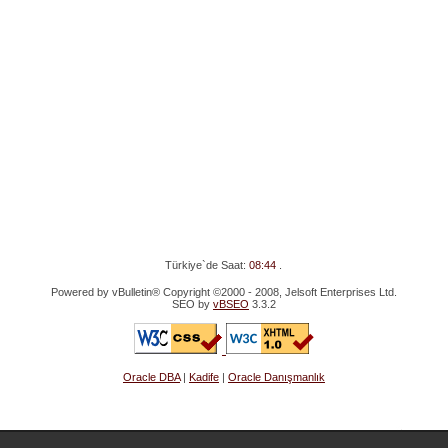
Türkiye`de Saat:
08:44
.
Powered by vBulletin® Copyright ©2000 - 2008, Jelsoft Enterprises Ltd.
SEO by
vBSEO
3.3.2
Oracle DBA
|
Kadife
|
Oracle Danışmanlık