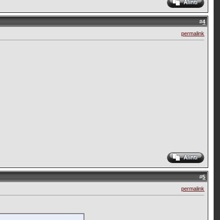
#
4
permalink
#
5
permalink