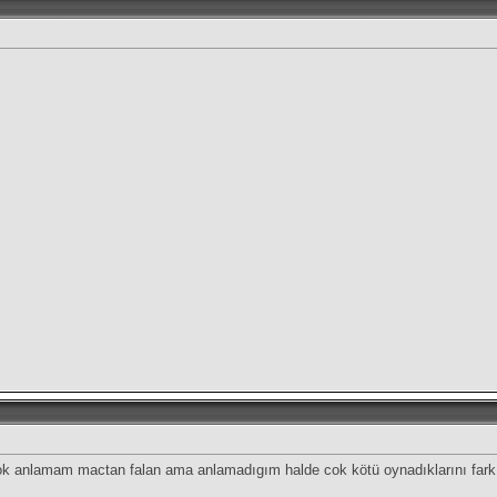
k anlamam mactan falan ama anlamadıgım halde cok kötü oynadıklarını fark e