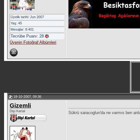
Üyelik tarihi: Jun 2007
Yaş: 45
Mesajlar: 8.401
Tecrübe Puanı:
28
Üyenin Fotoğraf Albümleri
18-10-2007, 09:36
Gizemli
Dişi Kartal
Sükrü saracoglun'da ne varmıs ben an