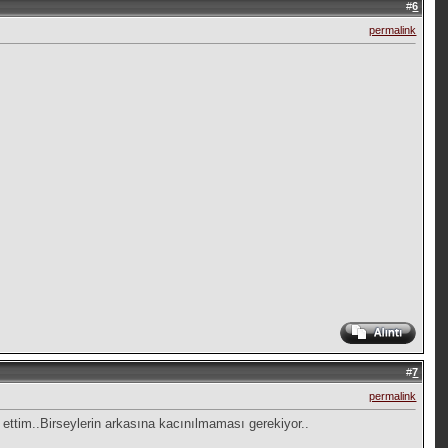
#
6
permalink
#
7
permalink
ttim..Birseylerin arkasına kacınılmaması gerekiyor..