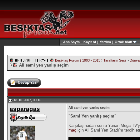
Ana Sayfa
|
Kayıt ol
|
Yardım
|
Ortak Alan
Beşiktaş Forum ( 1903 - 2013 ) Taraftarın Sesi
>
Dünyad
Ali sami yen yanlış seçim
18-10-2007, 09:16
asparagas
Ali sami yen yanlış seçim
"Sami Yen yanlış seçim"
Karşılaşmadan sonra Yunan Mega TV'ye k
maç
için Ali Sami Yen Stadı'nı tercih e
__________________