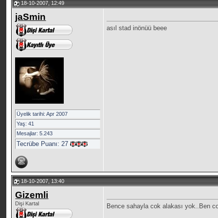
18-10-2007, 12:49
jaSmin
asıl stad inönüü beee
Üyelik tarihi: Apr 2007
Yaş: 41
Mesajlar: 5.243
Tecrübe Puanı:
27
18-10-2007, 13:40
Gizemli
Dişi Kartal
Bence sahayla cok alakası yok..Ben co