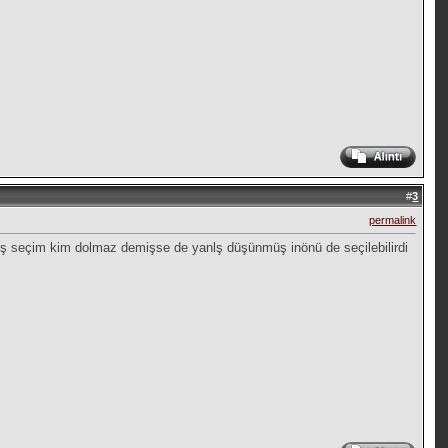
#
3
permalink
 ynlş seçim kim dolmaz demişse de yanlş düşünmüş inönü de seçilebilirdi