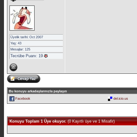
Üyelik tarihi: Oct 2007
Yaş: 43
Mesajlar: 125
Tecrübe Puanı:
19
Bu konuyu arkadaşlarınızla paylaşın
Facebook
del.icio.us
Konuyu Toplam 1 Üye okuyor.
(0 Kayıtlı üye ve 1 Misafir)