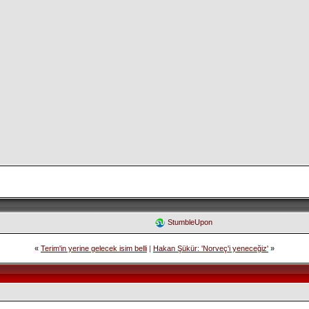
StumbleUpon
«
Terim'in yerine gelecek isim belli
|
Hakan Şükür: 'Norveç'i yeneceğiz'
»