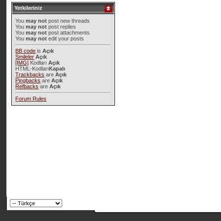
Yetkileriniz
You
may not
post new threads
You
may not
post replies
You
may not
post attachments
You
may not
edit your posts
BB code
is
Açık
Smileler
Açık
[IMG]
Kodları
Açık
HTML-Kodları
Kapalı
Trackbacks
are
Açık
Pingbacks
are
Açık
Refbacks
are
Açık
Forum Rules