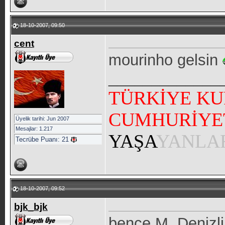
18-10-2007, 09:50
cent
mourinho gelsin
_____________
TÜRKİYE KU
CUMHURİYE
Üyelik tarihi: Jun 2007
Mesajlar: 1.217
YAŞA
YANLA
Tecrübe Puanı:
21
18-10-2007, 09:52
bjk_bjk
bence M. Denizli