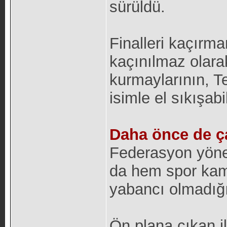
sürüldü.
Finalleri kaçırma
kaçınılmaz olar
kurmaylarının, Ter
isimle el sıkışab
Daha önce de ça
Federasyon yönet
da hem spor kam
yabancı olmadığı b
Ön plana çıkan i