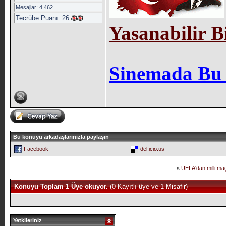
Mesajlar: 4.462
Tecrübe Puanı:
26
Yasanabilir B
Sinemada Bu
Bu konuyu arkadaşlarınızla paylaşın
Facebook
del.icio.us
«
UEFA'dan milli m
Konuyu Toplam 1 Üye okuyor.
(0 Kayıtlı üye ve 1 Misafir)
Yetkileriniz