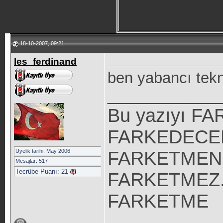
18-10-2007, 09:21
les_ferdinand
ben yabancı tek
_____________
Bu yazıyı F
FARKEDECEKS
Üyelik tarihi: May 2006
FARKETMEN 
Mesajlar: 517
Tecrübe Puanı:
21
FARKETMEZ. S
FARKETME