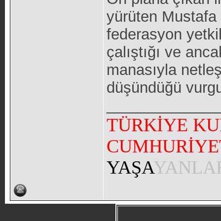
yürüten Mustafa D
federasyon yetkil
çalıştığı ve an
manasıyla netle
düşündüğü vurgu
_____________
TÜRKİYE KU
CUMHURİYE
YAŞA
YANLA