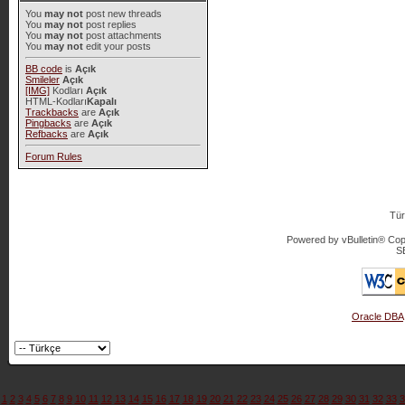
You
may not
post new threads
You
may not
post replies
You
may not
post attachments
You
may not
edit your posts
BB code
is
Açık
Smileler
Açık
[IMG]
Kodları
Açık
HTML-Kodları
Kapalı
Trackbacks
are
Açık
Pingbacks
are
Açık
Refbacks
are
Açık
Forum Rules
Tür
Powered by vBulletin® Copy
S
Oracle DBA
1
2
3
4
5
6
7
8
9
10
11
12
13
14
15
16
17
18
19
20
21
22
23
24
25
26
27
28
29
30
31
32
33
3