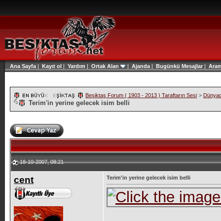
Ana Sayfa
|
Kayıt ol
|
Yardım
|
Ortak Alan
|
Ajanda
|
Bugünkü Mesajlar
|
Ara
Beşiktaş Forum ( 1903 - 2013 ) Taraftarın Sesi
>
Dünyad
Terim'in yerine gelecek isim belli
18-10-2007, 08:21
cent
Terim'in yerine gelecek isim belli