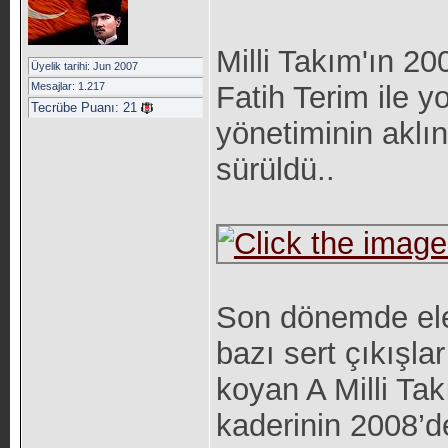
Milli Takım'ın 20
Üyelik tarihi: Jun 2007
Mesajlar: 1.217
Fatih Terim ile y
Tecrübe Puanı:
21
yönetiminin aklın
sürüldü..
Son dönemde eleş
bazı sert çıkışl
koyan A Milli Tak
kaderinin 2008’de