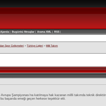
|
Ajanda
|
Bugünkü Mesajlar
|
Arama
XML
|
RSS
|
an Spor Gelişmeleri
>
Türkiye Ligleri
>
Milli Takım
Avrupa Şampiyonası'na katılmaya hak kazanan millli takımda teknik direktör F
 bu başarıda emeği geçen herkese teşekkür etti.