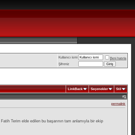
Kullanıcı ismi
Beni hatırla
Şifreniz
LinkBack
Seçenekler
Stil
#
1
permalink
atih Terim elde edilen bu başarının tam anlamıyla bir ekip