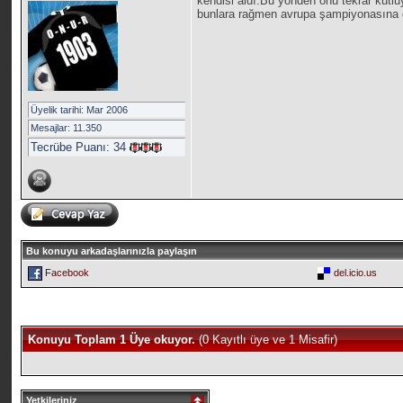
kendisi aldı.Bu yönden onu tekrar kutl
bunlara rağmen avrupa şampiyonasına gi
Üyelik tarihi: Mar 2006
Mesajlar: 11.350
Tecrübe Puanı:
34
Bu konuyu arkadaşlarınızla paylaşın
Facebook
del.icio.us
Konuyu Toplam 1 Üye okuyor.
(0 Kayıtlı üye ve 1 Misafir)
Yetkileriniz