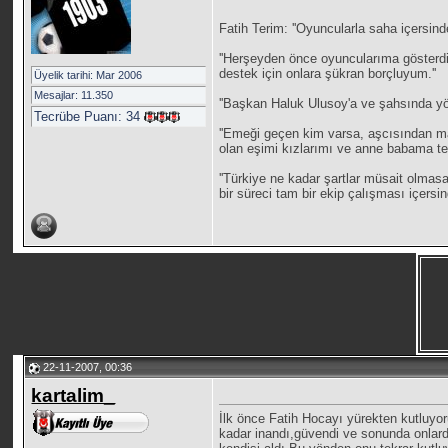
Fatih Terim: ''Oyuncularla saha içersin
''Herşeyden önce oyuncularıma gösterdi
destek için onlara şükran borçluyum.''
Üyelik tarihi: Mar 2006
Mesajlar: 11.350
''Başkan Haluk Ulusoy'a ve şahsında yö
Tecrübe Puanı:
34
''Emeği geçen kim varsa, aşcısından ma
olan eşimi kızlarımı ve anne babama te
''Türkiye ne kadar şartlar müsait olma
bir süreci tam bir ekip çalışması içersin
22-11-2007, 00:36
kartalim_
İlk önce Fatih Hocayı yürekten kutluyo
kadar inandı,güvendi ve sonunda onlard