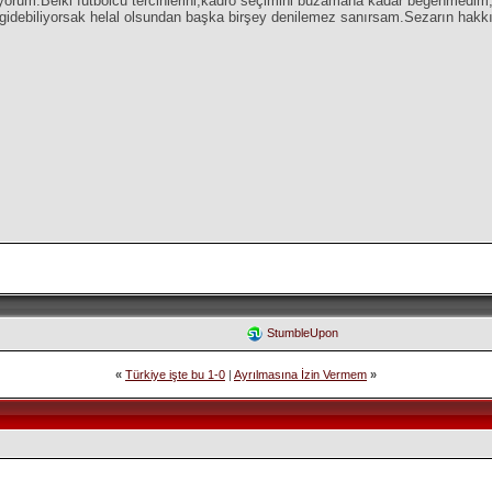
uyorum.Belki futbolcu tercihlerini,kadro seçimini buzamana kadar beğenmedim,
debiliyorsak helal olsundan başka birşey denilemez sanırsam.Sezarın hakkı S
StumbleUpon
«
Türkiye işte bu 1-0
|
Ayrılmasına İzin Vermem
»