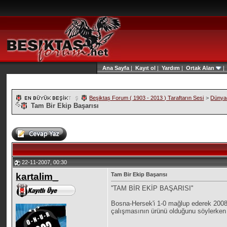
Ana Sayfa
|
Kayıt ol
|
Yardım
|
Ortak Alan
Beşiktaş Forum ( 1903 - 2013 ) Taraftarın Sesi
>
Dünyad
Tam Bir Ekip Başarısı
22-11-2007, 00:30
kartalim_
Tam Bir Ekip Başarısı
''TAM BİR EKİP BAŞARISI''
Bosna-Hersek'i 1-0 mağlup ederek 2008 
çalışmasının ürünü olduğunu söylerken