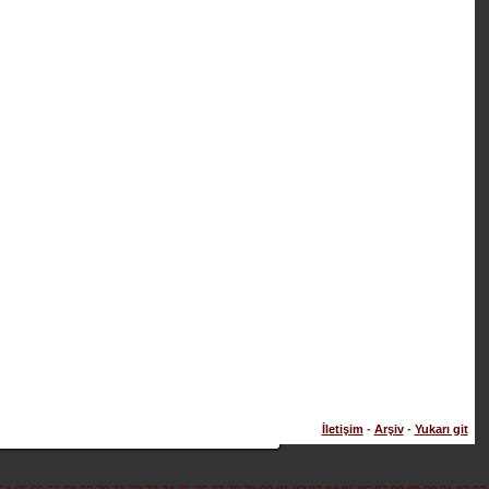
İletişim
-
Arşiv
-
Yukarı git