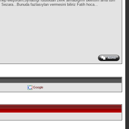
hep eleştirdim,oynattığı futboldan zevk almadığımı belirttim ama tüm
ezara...Bunuda fazlasıylan vermesini biliriz Fatih hoca...
Google