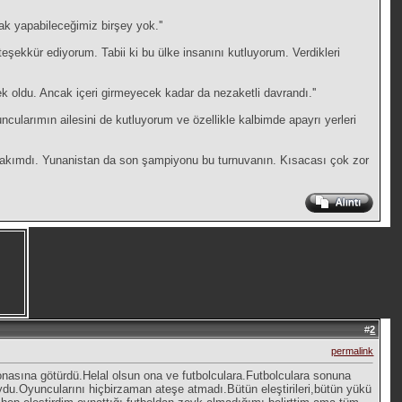
ak yapabileceğimiz birşey yok.''
şekkür ediyorum. Tabii ki bu ülke insanını kutluyorum. Verdikleri
oldu. Ancak içeri girmeyecek kadar da nezaketli davrandı.''
ularımın ailesini de kutluyorum ve özellikle kalbimde apayrı yerleri
r takımdı. Yunanistan da son şampiyonu bu turnuvanın. Kısacası çok zor
#
2
permalink
nasına götürdü.Helal olsun ona ve futbolculara.Futbolculara sonuna
du.Oyuncularını hiçbirzaman ateşe atmadı.Bütün eleştirileri,bütün yükü