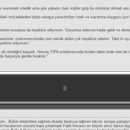
de sevinmek istedik ama işte yabancı bazı kişiler girip bu mümkün olmadı anc
kleri mücadeleden ötürü sahaya yansıttıkları istek ve kazanma duygusu için te
netim kuruluna da teşekkür ediyorum. Soyunma odasına kadar geldi ve destek 
sörüne; malzemecisinden tüm teknik ekibe çok teşekkür ederim. Tabii ki oyunc
şekkür ediyorum.''
sa da istediğini başardı. Norveç FIFA sıralamasında bizden daha önde olan bi
de başarıyla geride bıraktık.''
rum...Bütün eleştirilere rağmen,okadar baskıya rağmen takımı avrupa şampiyo
a hocalarının yüzünü kara çıkarmadı.Fatih hocanın en büyük artısı bence buy