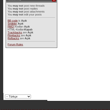
You
may not
post new threads
You
may not
post replies
You
may not
post attachments
You
may not
edit your posts
BB code
is
Açık
Smileler
Açık
[IMG]
Kodları
Açık
HTML-Kodları
Kapalı
Trackbacks
are
Açık
Pingbacks
are
Açık
Refbacks
are
Açık
Forum Rules